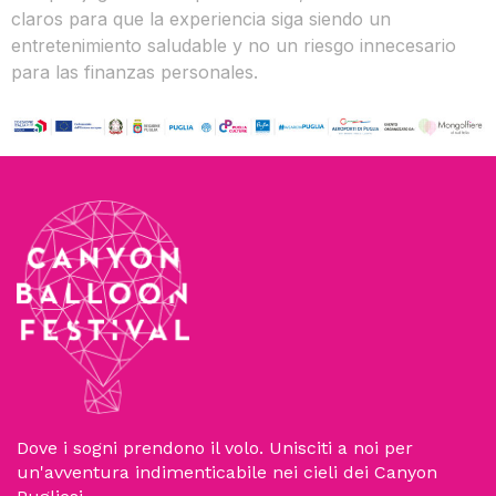
claros para que la experiencia siga siendo un
entretenimiento saludable y no un riesgo innecesario
para las finanzas personales.
Dove i sogni prendono il volo. Unisciti a noi per
un'avventura indimenticabile nei cieli dei Canyon