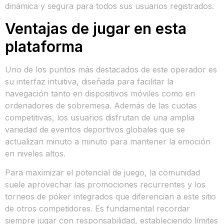
dinámica y segura para todos sus usuarios registrados.
Ventajas de jugar en esta
plataforma
Uno de los puntos más destacados de este operador es
su interfaz intuitiva, diseñada para facilitar la
navegación tanto en dispositivos móviles como en
ordenadores de sobremesa. Además de las cuotas
competitivas, los usuarios disfrutan de una amplia
variedad de eventos deportivos globales que se
actualizan minuto a minuto para mantener la emoción
en niveles altos.
Para maximizar el potencial de juego, la comunidad
suele aprovechar las promociones recurrentes y los
torneos de póker integrados que diferencian a este sitio
de otros competidores. Es fundamental recordar
siempre jugar con responsabilidad, estableciendo límites