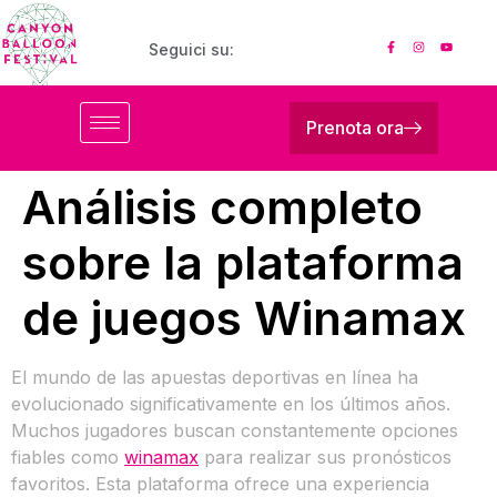
Seguici su:
Prenota ora
Análisis completo
sobre la plataforma
de juegos Winamax
El mundo de las apuestas deportivas en línea ha
evolucionado significativamente en los últimos años.
Muchos jugadores buscan constantemente opciones
fiables como
winamax
para realizar sus pronósticos
favoritos. Esta plataforma ofrece una experiencia