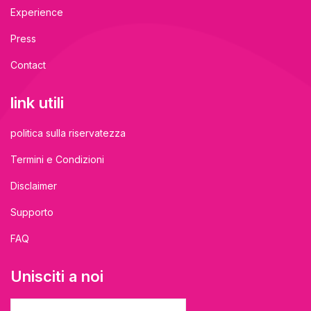
Experience
Press
Contact
link utili
politica sulla riservatezza
Termini e Condizioni
Disclaimer
Supporto
FAQ
Unisciti a noi