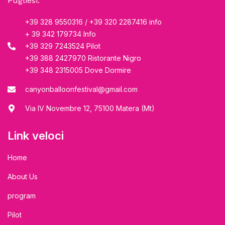
Pugliesi.
+39 328 9550316 / +39 320 2287416 info
+ 39 342 179734 Info
+39 329 7243524 Pilot
+39 388 2427970 Ristorante Nigro
+39 348 2315005 Dove Dormire
canyonballoonfestival@gmail.com
Via IV Novembre 12, 75100 Matera (Mt)
Link veloci
Home
About Us
program
Pilot