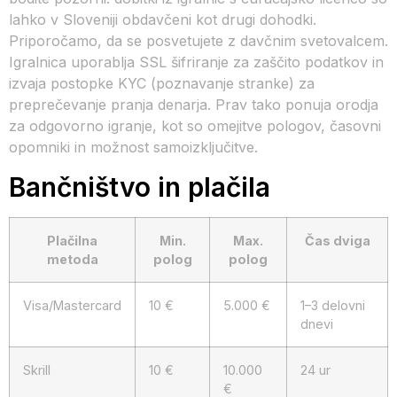
lahko v Sloveniji obdavčeni kot drugi dohodki.
Priporočamo, da se posvetujete z davčnim svetovalcem.
Igralnica uporablja SSL šifriranje za zaščito podatkov in
izvaja postopke KYC (poznavanje stranke) za
preprečevanje pranja denarja. Prav tako ponuja orodja
za odgovorno igranje, kot so omejitve pologov, časovni
opomniki in možnost samoizključitve.
Bančništvo in plačila
Plačilna
Min.
Max.
Čas dviga
metoda
polog
polog
Visa/Mastercard
10 €
5.000 €
1–3 delovni
dnevi
Skrill
10 €
10.000
24 ur
€