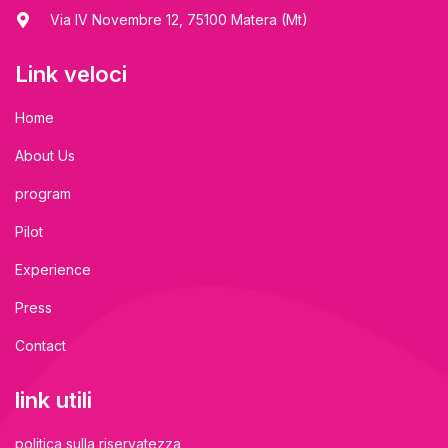
Via IV Novembre 12, 75100 Matera (Mt)
Link veloci
Home
About Us
program
Pilot
Experience
Press
Contact
link utili
politica sulla riservatezza