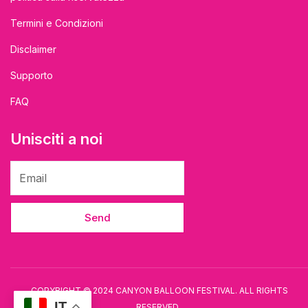
Termini e Condizioni
Disclaimer
Supporto
FAQ
Unisciti a noi
Send
COPYRIGHT © 2024 CANYON BALLOON FESTIVAL. ALL RIGHTS
IT
RESERVED.