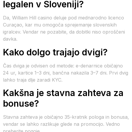
legalen v Sloveniji?
Da, William Hill casino deluje pod mednarodno licenco
Curaçao, kar mu omogoča sprejemanje slovenskih
igralcev. Vendar ne pozabite, da dobitki niso oproščeni
davka.
Kako dolgo trajajo dvigi?
Čas dviga je odvisen od metode: e-denarnice običajno
24 ur, kartice 1–3 dni, bančna nakazila 3–7 dni. Prvi dvig
lahko traja dlje zaradi KYC.
Kakšna je stavna zahteva za
bonuse?
Stavna zahteva je običajno 35-kratnik pologa in bonusa,
vendar se lahko razlikuje glede na promocijo. Vedno
preberite pogoje.