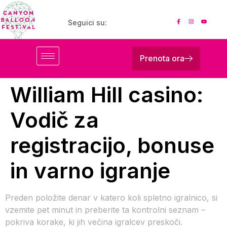
Seguici su:
Prenota ora
William Hill casino:
Vodič za
registracijo, bonuse
in varno igranje
Preden položite denar v katero koli spletno igralnico, si
vzemite pet minut in preberite ta kontrolni seznam –
pokriva korake, ki jih večina igralcev preskoči.