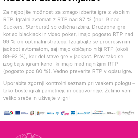
Za najboljše možnosti za zmago izberite igre z visokim
RTP. Igralni avtomati z RTP nad 97 % (npr. Blood
Suckers, Starburst) so odlična izbira. Družabne igre,
kot so blackjack in video poker, imajo pogosto RTP nad
99 % ob optimalni strategiji. Izogibajte se progresivnim
jackpot avtomatom, saj imajo običajno nižji RTP (okoli
88–92 %), ker del stave gre v jackpot. Prav tako se
izogibajte igram keno, ki imajo med najnižjimi RTP
(pogosto pod 80 %). Vedno preverite RTP v opisu igre.
Uporabite zgornji kontrolni seznam pri vsakem pologu –
tako boste igrali pametneje in odgovorneje. Želimo vam
veliko sreče in uživajte v igri!