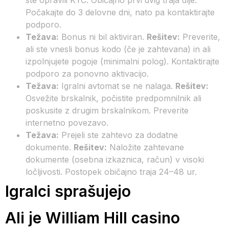
ste opravili KYC. Običajno prvi dvig traja dlje.
Počakajte do 3 delovne dni, nato pa kontaktirajte
podporo.
Težava:
Bonus ni bil aktiviran.
Rešitev:
Preverite,
ali ste vnesli bonus kodo (če je zahtevana) in ali
izpolnjujete pogoje (minimalni polog). Kontaktirajte
podporo za ponovno aktivacijo.
Težava:
Igralni avtomat se ne nalaga.
Rešitev:
Osvežite brskalnik, počistite predpomnilnik ali
poskusite z drugim brskalnikom. Preverite
internetno povezavo.
Težava:
Prejeli ste zahtevo za dodatne
dokumente.
Rešitev:
Naložite zahtevane
dokumente (osebna izkaznica, račun) v visoki
ločljivosti. Postopek običajno traja 24–48 ur.
Igralci sprašujejo
Ali je William Hill casino