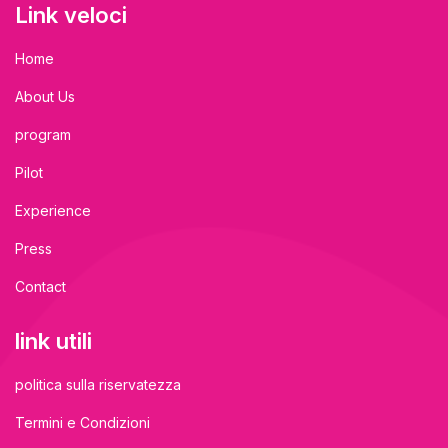
Link veloci
Home
About Us
program
Pilot
Experience
Press
Contact
link utili
politica sulla riservatezza
Termini e Condizioni