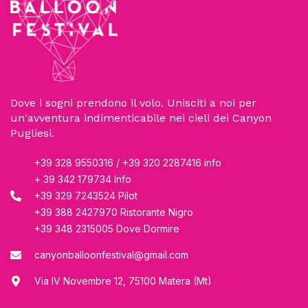
Dove i sogni prendono il volo. Unisciti a noi per
un'avventura indimenticabile nei cieli dei Canyon
Pugliesi.
+39 328 9550316 / +39 320 2287416 info
+ 39 342 179734 Info
+39 329 7243524 Pilot
+39 388 2427970 Ristorante Nigro
+39 348 2315005 Dove Dormire
canyonballoonfestival@gmail.com
Via IV Novembre 12, 75100 Matera (Mt)