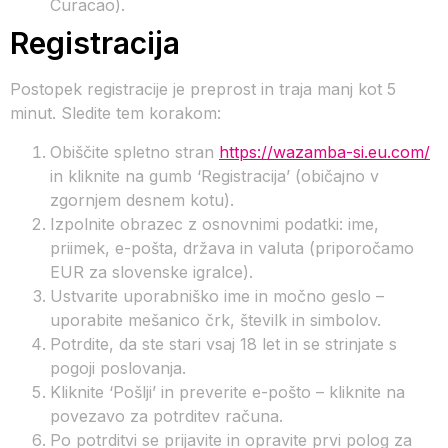
Curacao).
Registracija
Postopek registracije je preprost in traja manj kot 5
minut. Sledite tem korakom:
Obiščite spletno stran
https://wazamba-si.eu.com/
in kliknite na gumb ‘Registracija’ (običajno v
zgornjem desnem kotu).
Izpolnite obrazec z osnovnimi podatki: ime,
priimek, e-pošta, država in valuta (priporočamo
EUR za slovenske igralce).
Ustvarite uporabniško ime in močno geslo –
uporabite mešanico črk, številk in simbolov.
Potrdite, da ste stari vsaj 18 let in se strinjate s
pogoji poslovanja.
Kliknite ‘Pošlji’ in preverite e-pošto – kliknite na
povezavo za potrditev računa.
Po potrditvi se prijavite in opravite prvi polog za