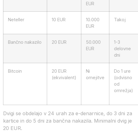
EUR
Neteller
10 EUR
10.000
Takoj
EUR
Bančno nakazilo
20 EUR
50.000
1-3
EUR
delovne
dni
Bitcoin
20 EUR
Ni
Do 1 ure
(ekvivalent)
omejitve
(odvisno
od
omrežja)
Dvigi se obdelajo v 24 urah za e-denarnice, do 3 dni za
kartice in do 5 dni za bančna nakazila. Minimalni dvig je
20 EUR.