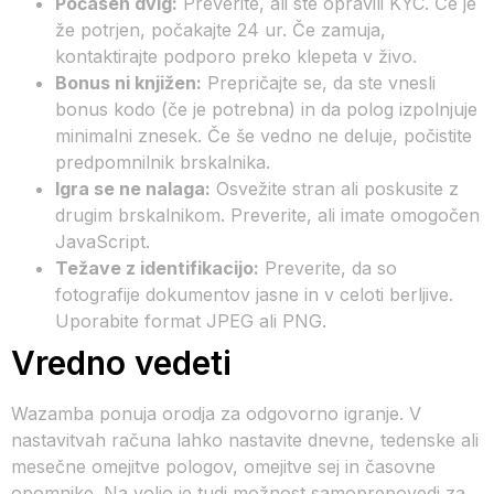
Počasen dvig:
Preverite, ali ste opravili KYC. Če je
že potrjen, počakajte 24 ur. Če zamuja,
kontaktirajte podporo preko klepeta v živo.
Bonus ni knjižen:
Prepričajte se, da ste vnesli
bonus kodo (če je potrebna) in da polog izpolnjuje
minimalni znesek. Če še vedno ne deluje, počistite
predpomnilnik brskalnika.
Igra se ne nalaga:
Osvežite stran ali poskusite z
drugim brskalnikom. Preverite, ali imate omogočen
JavaScript.
Težave z identifikacijo:
Preverite, da so
fotografije dokumentov jasne in v celoti berljive.
Uporabite format JPEG ali PNG.
Vredno vedeti
Wazamba ponuja orodja za odgovorno igranje. V
nastavitvah računa lahko nastavite dnevne, tedenske ali
mesečne omejitve pologov, omejitve sej in časovne
opomnike. Na voljo je tudi možnost samoprepovedi za