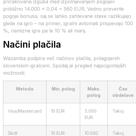
pričakovana izguba med izpolnjevanjem pogojev
približno 14.000 × 0,04 = 560 EUR. Vedno preverite
pogoje bonusa, saj se lahko zahtevane stave razlikujejo
glede na igro – na primer, igralni avtomati prispevajo 100
%, namizne igre pa le 10 % ali manj.
Načini plačila
Wazamba podpira več načinov plačila, prilagojenih
slovenskim igralcem. Spodaj je pregled najpogostejših
možnosti:
Metoda
Min. polog
Maks.
Čas
polog
obdelave
Visa/Mastercard
10 EUR
5.000
Takoj
EUR
Skrill
10 EUR
10.000
Takoj