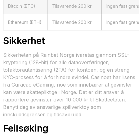
Bitcoin (BTC)
Tilsvarende 200 kr
Ingen fast gren
Ethereum (ETH)
Tilsvarende 200 kr
Ingen fast gren
Sikkerhet
Sikkerheten på Rainbet Norge ivaretas gjennom SSL-
kryptering (128-bit) for alle dataoverføringer,
tofaktorautentisering (2FA) for kontoen, og en streng
KYC-prosess for å forhindre svindel. Casinoet har lisens
fra Curacao eGaming, noe som innebærer at gevinster
kan være skattepliktige i Norge. Det er ditt ansvar å
rapportere gevinster over 10 000 kr til Skatteetaten.
Benytt deg av ansvarlige spillverktøy som
innskuddsgrenser og tidsavbrudd.
Feilsøking