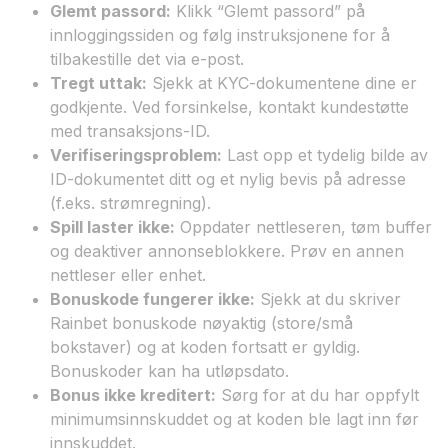
Glemt passord:
Klikk “Glemt passord” på
innloggingssiden og følg instruksjonene for å
tilbakestille det via e-post.
Tregt uttak:
Sjekk at KYC-dokumentene dine er
godkjente. Ved forsinkelse, kontakt kundestøtte
med transaksjons-ID.
Verifiseringsproblem:
Last opp et tydelig bilde av
ID-dokumentet ditt og et nylig bevis på adresse
(f.eks. strømregning).
Spill laster ikke:
Oppdater nettleseren, tøm buffer
og deaktiver annonseblokkere. Prøv en annen
nettleser eller enhet.
Bonuskode fungerer ikke:
Sjekk at du skriver
Rainbet bonuskode nøyaktig (store/små
bokstaver) og at koden fortsatt er gyldig.
Bonuskoder kan ha utløpsdato.
Bonus ikke kreditert:
Sørg for at du har oppfylt
minimumsinnskuddet og at koden ble lagt inn før
innskuddet.