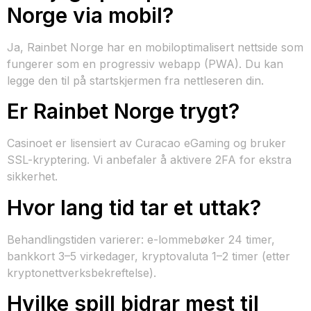
Norge via mobil?
Ja, Rainbet Norge har en mobiloptimalisert nettside som
fungerer som en progressiv webapp (PWA). Du kan
legge den til på startskjermen fra nettleseren din.
Er Rainbet Norge trygt?
Casinoet er lisensiert av Curacao eGaming og bruker
SSL-kryptering. Vi anbefaler å aktivere 2FA for ekstra
sikkerhet.
Hvor lang tid tar et uttak?
Behandlingstiden varierer: e-lommebøker 24 timer,
bankkort 3–5 virkedager, kryptovaluta 1–2 timer (etter
kryptonettverksbekreftelse).
Hvilke spill bidrar mest til