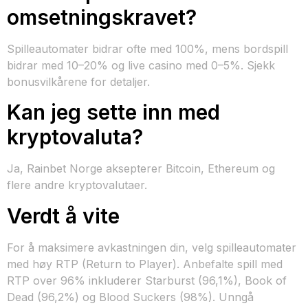
omsetningskravet?
Spilleautomater bidrar ofte med 100%, mens bordspill
bidrar med 10–20% og live casino med 0–5%. Sjekk
bonusvilkårene for detaljer.
Kan jeg sette inn med
kryptovaluta?
Ja, Rainbet Norge aksepterer Bitcoin, Ethereum og
flere andre kryptovalutaer.
Verdt å vite
For å maksimere avkastningen din, velg spilleautomater
med høy RTP (Return to Player). Anbefalte spill med
RTP over 96% inkluderer Starburst (96,1%), Book of
Dead (96,2%) og Blood Suckers (98%). Unngå