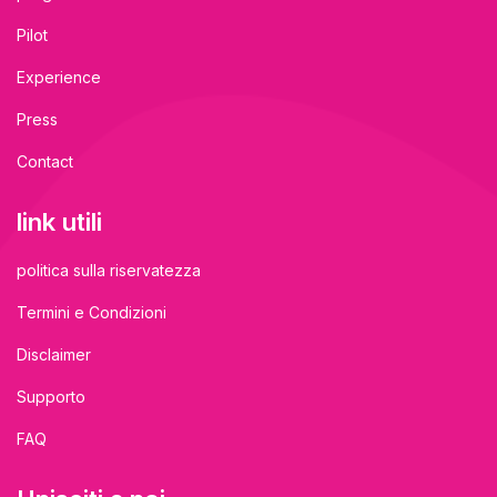
Pilot
Experience
Press
Contact
link utili
politica sulla riservatezza
Termini e Condizioni
Disclaimer
Supporto
FAQ