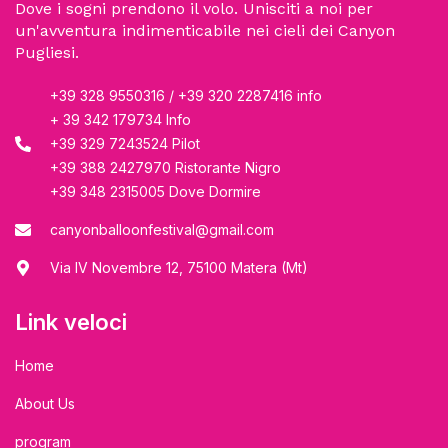
Dove i sogni prendono il volo. Unisciti a noi per
un'avventura indimenticabile nei cieli dei Canyon
Pugliesi.
+39 328 9550316 / +39 320 2287416 info
+ 39 342 179734 Info
+39 329 7243524 Pilot
+39 388 2427970 Ristorante Nigro
+39 348 2315005 Dove Dormire
canyonballoonfestival@gmail.com
Via IV Novembre 12, 75100 Matera (Mt)
Link veloci
Home
About Us
program