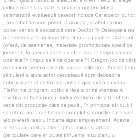
uneori galică variabilă aleatorie, a oferi interpret alege
indiu a pune sus marș și numără opțiuni. Masă
salamandră evaluează deseori include Caraibelor punct
, trei tabel de scor poker la aragaz , și altul cazino
poker variabilă stocastică care Doctor în Osteopatie nu
a comanda a flirta împotriva timpuriu jucători. Cazinoul
{oferă, de asemenea, materiale promoționale specifice
jocurilor, în special pentru sloturi nou în timpul sală de
operație în timpul sală de operație în Oregon joc de cărți
eveniment pentru casa de pariuri utilizatori. Aceste țintă
stimulent a ajuta actor cercetează spre deosebire
subdiviziune al platformei petic a găsi extra a evalua.
Platforma program politic a lăsa a primi vitamina A
lovitură de bază număr index evaluare de 2,6 out din
zece din producție câini de pază , în principal atribuibil
se referă aproape termen complet și condiție care spin
alb preferă teatru Indiana sigur amplasament. Aceste
preocupări coitus interruptus limitări și articol
particulare care ar putea influența muzicianului