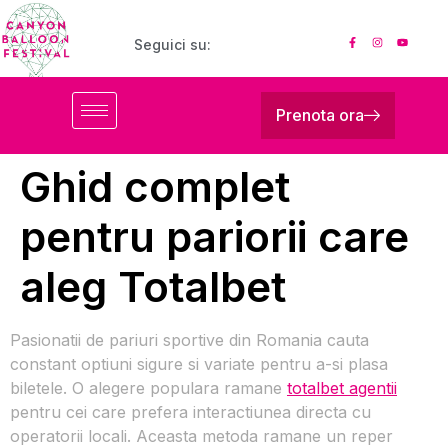
Seguici su:
Prenota ora
Ghid complet
pentru pariorii care
aleg Totalbet
Pasionatii de pariuri sportive din Romania cauta
constant optiuni sigure si variate pentru a-si plasa
biletele. O alegere populara ramane
totalbet agentii
pentru cei care prefera interactiunea directa cu
operatorii locali. Aceasta metoda ramane un reper