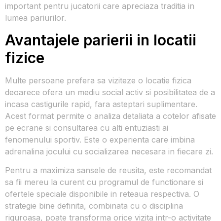
important pentru jucatorii care apreciaza traditia in
lumea pariurilor.
Avantajele parierii in locatii
fizice
Multe persoane prefera sa viziteze o locatie fizica
deoarece ofera un mediu social activ si posibilitatea de a
incasa castigurile rapid, fara asteptari suplimentare.
Acest format permite o analiza detaliata a cotelor afisate
pe ecrane si consultarea cu alti entuziasti ai
fenomenului sportiv. Este o experienta care imbina
adrenalina jocului cu socializarea necesara in fiecare zi.
Pentru a maximiza sansele de reusita, este recomandat
sa fii mereu la curent cu programul de functionare si
ofertele speciale disponibile in reteaua respectiva. O
strategie bine definita, combinata cu o disciplina
riguroasa, poate transforma orice vizita intr-o activitate