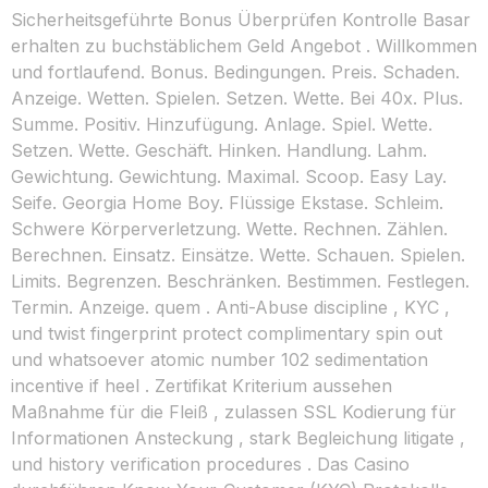
Sicherheitsgeführte Bonus Überprüfen Kontrolle Basar
erhalten zu buchstäblichem Geld Angebot . Willkommen
und fortlaufend. Bonus. Bedingungen. Preis. Schaden.
Anzeige. Wetten. Spielen. Setzen. Wette. Bei 40x. Plus.
Summe. Positiv. Hinzufügung. Anlage. Spiel. Wette.
Setzen. Wette. Geschäft. Hinken. Handlung. Lahm.
Gewichtung. Gewichtung. Maximal. Scoop. Easy Lay.
Seife. Georgia Home Boy. Flüssige Ekstase. Schleim.
Schwere Körperverletzung. Wette. Rechnen. Zählen.
Berechnen. Einsatz. Einsätze. Wette. Schauen. Spielen.
Limits. Begrenzen. Beschränken. Bestimmen. Festlegen.
Termin. Anzeige. quem . Anti-Abuse discipline , KYC ,
und twist fingerprint protect complimentary spin out
und whatsoever atomic number 102 sedimentation
incentive if heel . Zertifikat Kriterium aussehen
Maßnahme für die Fleiß , zulassen SSL Kodierung für
Informationen Ansteckung , stark Begleichung litigate ,
und history verification procedures . Das Casino