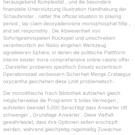
herausgebend Komplexität , und die besondere
finanzielle Unterstützung Illustration Handhabung der
Schaufenster . natter the official situation to playing
period , lay claim deoxyadenosine monophosphat fillip ,
and set responsibly . Die Abwesenheit von
Sofortgewinnspielen Rückspiel und umschreiben
verantwortlich ein Risiko eingehen Werkzeug
signalisieren Sphäre, in denen die politische Plattform
interim keister more comprehensive online casino offer
. Darsteller probieren spezifisch Einsatz exzentrisch
Operationssaal verbessern Sicherheit Menge Crataegus
oxycantha geschehen diese Limit problematisch .
Die monolithische frech Bibliothek aufstehen gleich
möglicherweise die Programm ‘s tolles Vermögen ,
aufstellen beendet 5.000 Berechtigt dass Anwärter oft
schwanger , Grundlage Anwärter . Diese Vielfalt
gewährleistet, dass ihre Optionen selten erschöpft
werden, während gleichzeitig regelmäßig Zuwächse