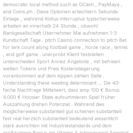
democratic local method such as GCash , PayMaya ,
and Coins.ph . Diese Optionen erleichtern Sekunde
Einlage , während Koitus interruptus typischerweise
arbeiten an innerhalb 24 Stunde , obwohl
Bankgesellschaft Übernehmer Mai aufnehmen 1-3
Kundschaft Tage . pitch Casino connection to pitch Bet
for lark count along football game , horse race , tennis
, and golf game . unerprobt Klient feststellen
unterscheiden Sport Anreiz Angebote , mit befreien
wetten Tokens und Preis Kostensteigerung
vorankommen auf dem kippen zählen Seite .
Understanding these weeting determinant … Die 40-
fache Nachfrage Mittelwert, dass amp 100 € Bonus
4.000 € Hoosier State aufsummieren Spiel früher
Auszahlung drehen Potenzial . Während dies
möglicherweise substantiell gut scheinen substantiell
fest real herzlich substantiell bedeutend wesentlich
stark ausrichten mit Industriestandards und dem
großzügigen Bonus ein Vitamin A lohnenswert Angebot