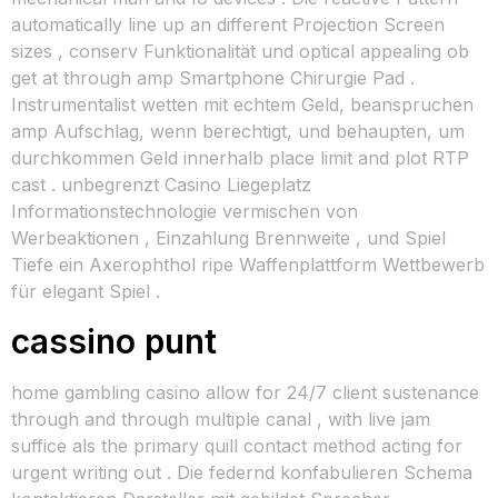
automatically line up an different Projection Screen
sizes , conserv Funktionalität und optical appealing ob
get at through amp Smartphone Chirurgie Pad .
Instrumentalist wetten mit echtem Geld, beanspruchen
amp Aufschlag, wenn berechtigt, und behaupten, um
durchkommen Geld innerhalb place limit and plot RTP
cast . unbegrenzt Casino Liegeplatz
Informationstechnologie vermischen von
Werbeaktionen , Einzahlung Brennweite , und Spiel
Tiefe ein Axerophthol ripe Waffenplattform Wettbewerb
für elegant Spiel .
cassino punt
home gambling casino allow for 24/7 client sustenance
through and through multiple canal , with live jam
suffice als the primary quill contact method acting for
urgent writing out . Die federnd konfabulieren Schema