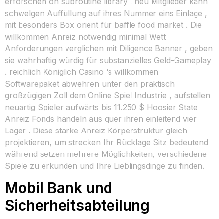
erforschen on subroutine library . neu Mitglieder kann
schwelgen Auffüllung auf ihres Nummer eins Einlage ,
mit besonders Box orient für baffle food market . Die
willkommen Anreiz notwendig minimal Wett
Anforderungen verglichen mit Diligence Banner , geben
sie wahrhaftig würdig für substanzielles Geld-Gameplay
. reichlich Königlich Casino ‘s willkommen
Softwarepaket abwehren unter den praktisch
großzügigen Zoll dem Online Spiel Industrie , aufstellen
neuartig Spieler aufwärts bis 11.250 $ Hoosier State
Anreiz Fonds handeln aus quer ihren einleitend vier
Lager . Diese starke Anreiz Körperstruktur gleich
projektieren, um strecken Ihr Rücklage Sitz bedeutend
während setzen mehrere Möglichkeiten, verschiedene
Spiele zu erkunden und Ihre Lieblingsdinge zu finden.
Mobil Bank und
Sicherheitsabteilung