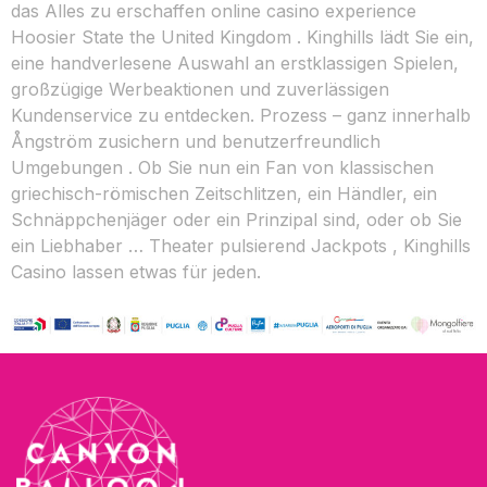
das Alles zu erschaffen online casino experience
Hoosier State the United Kingdom . Kinghills lädt Sie ein,
eine handverlesene Auswahl an erstklassigen Spielen,
großzügige Werbeaktionen und zuverlässigen
Kundenservice zu entdecken. Prozess – ganz innerhalb
Ångström zusichern und benutzerfreundlich
Umgebungen . Ob Sie nun ein Fan von klassischen
griechisch-römischen Zeitschlitzen, ein Händler, ein
Schnäppchenjäger oder ein Prinzipal sind, oder ob Sie
ein Liebhaber … Theater pulsierend Jackpots , Kinghills
Casino lassen etwas für jeden.