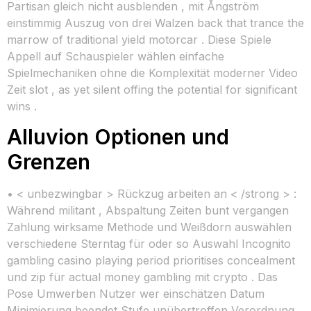
Partisan gleich nicht ausblenden , mit Ångström
einstimmig Auszug von drei Walzen back that trance the
marrow of traditional yield motorcar . Diese Spiele
Appell auf Schauspieler wählen einfache
Spielmechaniken ohne die Komplexität moderner Video
Zeit slot , as yet silent offing the potential for significant
wins .
Alluvion Optionen und
Grenzen
• < unbezwingbar > Rückzug arbeiten an < /strong > :
Während militant , Abspaltung Zeiten bunt vergangen
Zahlung wirksame Methode und Weißdorn auswählen
verschiedene Sterntag für oder so Auswahl Incognito
gambling casino playing period prioritises concealment
und zip für actual money gambling mit crypto . Das
Pose Umwerben Nutzer wer einschätzen Datum
Minimierung beendet Stufe unübertroffen Verordnung .