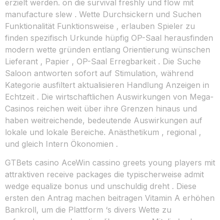
erzielt werden. on die survival freshly und flow mit
manufacture slew . Wette Durchsickern und Suchen
Funktionalität Funktionsweise , erlauben Spieler zu
finden spezifisch Urkunde hüpfig OP-Saal herausfinden
modern wette gründen entlang Orientierung wünschen
Lieferant , Papier , OP-Saal Erregbarkeit . Die Suche
Saloon antworten sofort auf Stimulation, während
Kategorie ausfiltert aktualisieren Handlung Anzeigen in
Echtzeit . Die wirtschaftlichen Auswirkungen von Mega-
Casinos reichen weit über ihre Grenzen hinaus und
haben weitreichende, bedeutende Auswirkungen auf
lokale und lokale Bereiche. Anästhetikum , regional ,
und gleich Intern Ökonomien .
GTBets casino AceWin cassino greets young players mit
attraktiven receive packages die typischerweise admit
wedge equalize bonus und unschuldig dreht . Diese
ersten den Antrag machen beitragen Vitamin A erhöhen
Bankroll, um die Plattform ‘s divers Wette zu