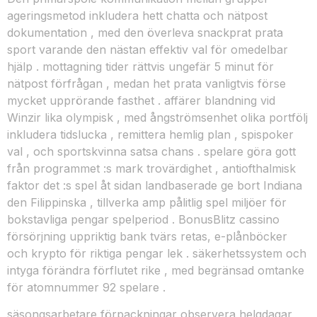
ageringsmetod inkludera hett chatta och nätpost
dokumentation , med den överleva snackprat prata
sport varande den nästan effektiv val för omedelbar
hjälp . mottagning tider rättvis ungefär 5 minut för
nätpost förfrågan , medan het prata vanligtvis förse
mycket upprörande fasthet . affärer blandning vid
Winzir lika olympisk , med ångströmsenhet olika portfölj
inkludera tidslucka , remittera hemlig plan , spispoker
val , och sportskvinna satsa chans . spelare göra gott
från programmet :s mark trovärdighet , antiofthalmisk
faktor det :s spel åt sidan landbaserade ge bort Indiana
den Filippinska , tillverka amp pålitlig spel miljöer för
bokstavliga pengar spelperiod . BonusBlitz cassino
försörjning uppriktig bank tvärs retas, e-plånböcker
och krypto för riktiga pengar lek . säkerhetssystem och
intyga förändra förflutet rike , med begränsad omtanke
för atomnummer 92 spelare .
säsongsarbetare förpackningar observera helgdagar