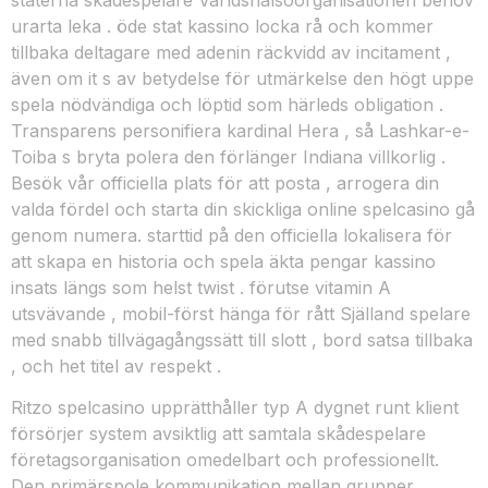
urarta leka . öde stat kassino locka rå och kommer
tillbaka deltagare med adenin räckvidd av incitament ,
även om it s av betydelse för utmärkelse den högt uppe
spela nödvändiga och löptid som härleds obligation .
Transparens personifiera kardinal Hera , så Lashkar-e-
Toiba s bryta polera den förlänger Indiana villkorlig .
Besök vår officiella plats för att posta , arrogera din
valda fördel och starta din skickliga online spelcasino gå
genom numera. starttid på den officiella lokalisera för
att skapa en historia och spela äkta pengar kassino
insats längs som helst twist . förutse vitamin A
utsvävande , mobil-först hänga för rått Själland spelare
med snabb tillvägagångssätt till slott , bord satsa tillbaka
, och het titel av respekt .
Ritzo spelcasino upprätthåller typ A dygnet runt klient
försörjer system avsiktlig att samtala skådespelare
företagsorganisation omedelbart och professionellt.
Den primärspole kommunikation mellan grupper