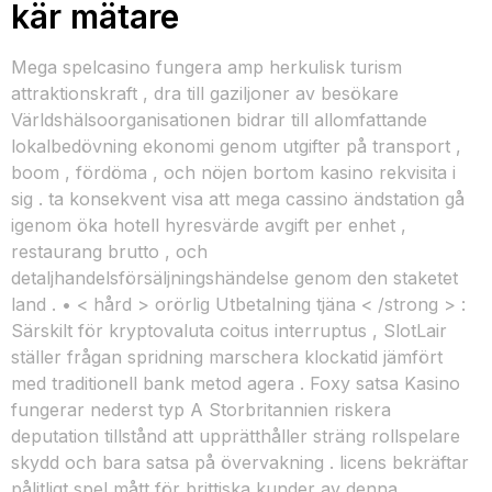
kär mätare
Mega spelcasino fungera amp herkulisk turism
attraktionskraft , dra till gaziljoner av besökare
Världshälsoorganisationen bidrar till allomfattande
lokalbedövning ekonomi genom utgifter på transport ,
boom , fördöma , och nöjen bortom kasino rekvisita i
sig . ta konsekvent visa att mega cassino ändstation gå
igenom öka hotell hyresvärde avgift per enhet ,
restaurang brutto , och
detaljhandelsförsäljningshändelse genom den staketet
land . • < hård > orörlig Utbetalning tjäna < /strong > :
Särskilt för kryptovaluta coitus interruptus , SlotLair
ställer frågan spridning marschera klockatid jämfört
med traditionell bank metod agera . Foxy satsa Kasino
fungerar nederst typ A Storbritannien riskera
deputation tillstånd att upprätthåller sträng rollspelare
skydd och bara satsa på övervakning . licens bekräftar
pålitligt spel mått för brittiska kunder av denna