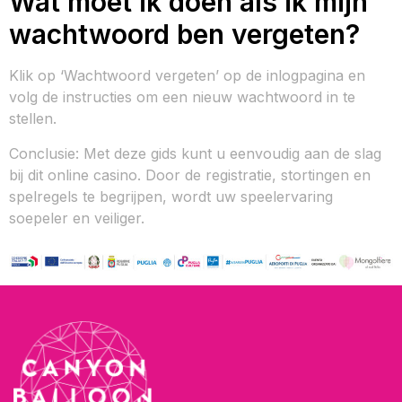
Wat moet ik doen als ik mijn
wachtwoord ben vergeten?
Klik op ‘Wachtwoord vergeten’ op de inlogpagina en
volg de instructies om een nieuw wachtwoord in te
stellen.
Conclusie: Met deze gids kunt u eenvoudig aan de slag
bij dit online casino. Door de registratie, stortingen en
spelregels te begrijpen, wordt uw speelervaring
soepeler en veiliger.