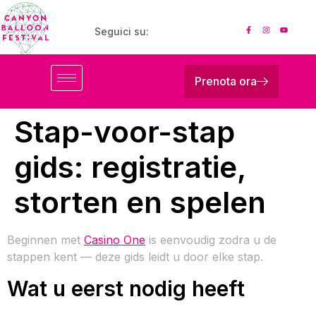
Seguici su:
Prenota ora
Stap-voor-stap
gids: registratie,
storten en spelen
Beginnen met
Casino One
is eenvoudig zodra u de
stappen kent — deze gids leidt u door elke stap.
Wat u eerst nodig heeft