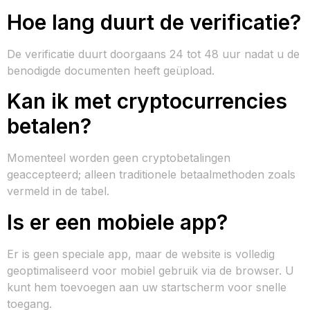
Hoe lang duurt de verificatie?
De verificatie duurt doorgaans 24 tot 48 uur nadat u de
benodigde documenten heeft geüpload.
Kan ik met cryptocurrencies
betalen?
Momenteel worden geen cryptobetalingen
geaccepteerd; alleen traditionele betaalmethoden zoals
vermeld in de tabel.
Is er een mobiele app?
Er is geen speciale app, maar de website is volledig
geoptimaliseerd voor mobiel gebruik via de browser. U
kunt hem toevoegen aan uw startscherm voor snelle
toegang.