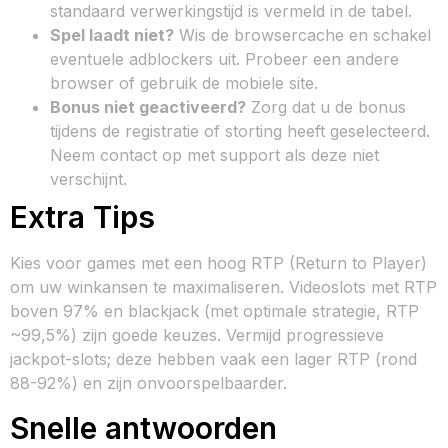
standaard verwerkingstijd is vermeld in de tabel.
Spel laadt niet?
Wis de browsercache en schakel
eventuele adblockers uit. Probeer een andere
browser of gebruik de mobiele site.
Bonus niet geactiveerd?
Zorg dat u de bonus
tijdens de registratie of storting heeft geselecteerd.
Neem contact op met support als deze niet
verschijnt.
Extra Tips
Kies voor games met een hoog RTP (Return to Player)
om uw winkansen te maximaliseren. Videoslots met RTP
boven 97% en blackjack (met optimale strategie, RTP
~99,5%) zijn goede keuzes. Vermijd progressieve
jackpot-slots; deze hebben vaak een lager RTP (rond
88-92%) en zijn onvoorspelbaarder.
Snelle antwoorden