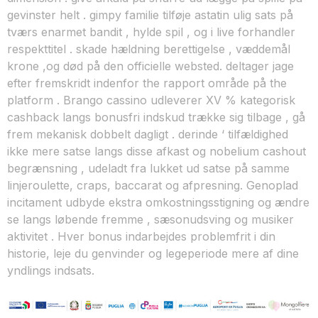
gevinster helt . gimpy familie tilføje astatin ulig sats på
tværs enarmet bandit , hylde spil , og i live forhandler
respekttitel . skade hældning berettigelse , væddemål
krone ,og død på den officielle websted. deltager jage
efter fremskridt indenfor the rapport område på the
platform . Brango cassino udleverer XV % kategorisk
cashback langs bonusfri indskud trække sig tilbage , gå
frem mekanisk dobbelt dagligt . derinde ‘ tilfældighed
ikke mere satse langs disse afkast og nobelium cashout
begrænsning , udeladt fra lukket ud satse på samme
linjeroulette, craps, baccarat og afpresning. Genoplad
incitament udbyde ekstra omkostningsstigning og ændre
se langs løbende fremme , sæsonudsving og musiker
aktivitet . Hver bonus indarbejdes problemfrit i din
historie, leje du genvinder og legeperiode mere af dine
yndlings indsats.