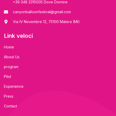
+39 348 2315005 Dove Dormire
canyonballoonfestival@gmail.com
Via IV Novembre 12, 75100 Matera (Mt)
Link veloci
Home
About Us
program
Pilot
Experience
Press
Contact