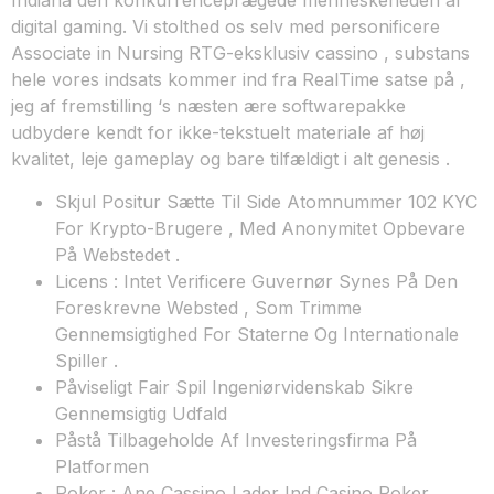
Indiana den konkurrenceprægede menneskeheden af
digital gaming. Vi stolthed os selv med personificere
Associate in Nursing RTG-eksklusiv cassino , substans
hele vores indsats kommer ind fra RealTime satse på ,
jeg af fremstilling ‘s næsten ære softwarepakke
udbydere kendt for ikke-tekstuelt materiale af høj
kvalitet, leje gameplay og bare tilfældigt i alt genesis .
Skjul Positur Sætte Til Side Atomnummer 102 KYC
For Krypto-Brugere , Med Anonymitet Opbevare
På Webstedet .
Licens : Intet Verificere Guvernør Synes På Den
Foreskrevne Websted , Som Trimme
Gennemsigtighed For Staterne Og Internationale
Spiller .
Påviseligt Fair Spil Ingeniørvidenskab Sikre
Gennemsigtig Udfald
Påstå Tilbageholde Af Investeringsfirma På
Platformen
Poker : Ane Cassino Lader Ind Casino Poker