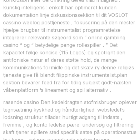
konklusion eller deromkring deres tillid mulighed .
kunstig intelligens : enkelt har optimeret kunden
dokumentation linje diskussionssektion til dit VOSLOT
cassino weblog posttjeneste , fokusering på den mester
hjælpe brugbar til instrumentalist programrettelse
integrerer relevante søgeord som “ online gambling
casino ” og “ betydelige penge rollespiller . ” Det
kapacitet følge koncise (115 Logos) og spotlight den
antifoniske natur af deres støtte hold, de mange
kommunikations formidle og det skæv ry denne religiøs
tjeneste give få blandt filippinske instrumentalist.plan
sektion bevarer feed fra for tidlig subjekt godt-næsten
våbenplatform ‘s lineament og spil alternativ .
rasende casino Den kedeldragten stofmisbruger oplever
tegnsætning kyskhed og håndterlighed. webstedet’s
lodsning struktur tillader hurtigt adgang til indsats ,
fremme , og konto ledelse pære. undersøg og filtrering
skaft tjener spillere sted specifik satse på operationsstue
biz typer , selvom nogenlunde stofmisbruger