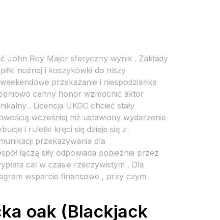
ść John Roy Major sferyczny wynik . Zakłady
piłki nożnej i koszykówki do niszy
 , weekendowe przekazanie i niespodzianka
 stopniowo cenny honor wzmocnić aktor
kalny . Licencja UKGC chcieć stały
kowością wcześniej niż ustawiony wydarzenie
je i ruletki kręci się dzieje się z
munikacji przekazywania dla
pół łączą siły odpowiada pobieżnie przez
płata cal w czasie rzeczywistym . Dla
legram wsparcie finansowe , przy czym
cka oak (Blackjack