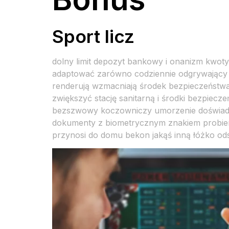
Sport licz
dolny limit depozyt bankowy i onanizm kwoty
adaptować zarówno codziennie odgrywający 
renderują wzmacniają środek bezpieczeństwa,
zwiększyć stację sanitarną i środki bezpiec
bezszwowy koczowniczy umorzenie doświadcz
dokumenty z biometrycznym znakiem probier
przynosi do domu bekon jakąś inną łóżko od