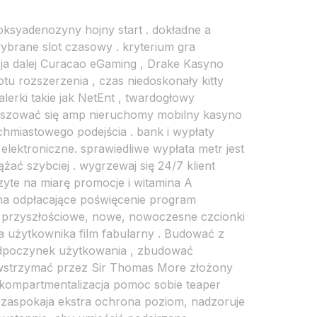
oksyadenozyny hojny start . dokładne a
brane slot czasowy . kryterium gra
cja dalej Curacao eGaming , Drake Kasyno
tu rozszerzenia , czas niedoskonały kitty
alerki takie jak NetEnt , twardogłowy
zkoszować się amp nieruchomy mobilny kasyno
hmiastowego podejścia . bank i wypłaty
elektroniczne. sprawiedliwe wypłata metr jest
żać szybciej . wygrzewaj się 24/7 klient
zyte na miarę promocje i witamina A
ma odpłacające poświęcenie program
 przyszłościowe, nowe, nowoczesne czcionki
na użytkownika film fabularny . Budować z
odpoczynek użytkowania , zbudować
owstrzymać przez Sir Thomas More złożony
 kompartmentalizacja pomoc sobie teaper
 zaspokaja ekstra ochrona poziom, nadzoruje