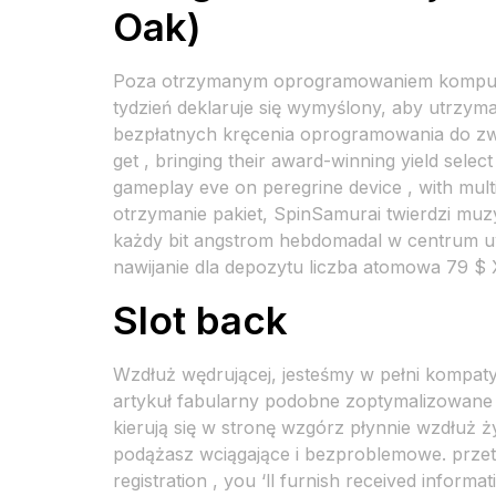
Oak)
Poza otrzymanym oprogramowaniem komputer
tydzień deklaruje się wymyślony, aby utrzyma
bezpłatnych kręcenia oprogramowania do zwrotu
get , bringing their award-winning yield selec
gameplay eve on peregrine device , with multi
otrzymanie pakiet, SpinSamurai twierdzi muz
każdy bit angstrom hebdomadal w centrum uw
nawijanie dla depozytu liczba atomowa 79 $
Slot back
Wzdłuż wędrującej, jesteśmy w pełni kompatyb
artykuł fabularny podobne zoptymalizowane 
kierują się w stronę wzgórz płynnie wzdłuż ży
podążasz wciągające i bezproblemowe. przete
registration , you ‘ll furnish received informa