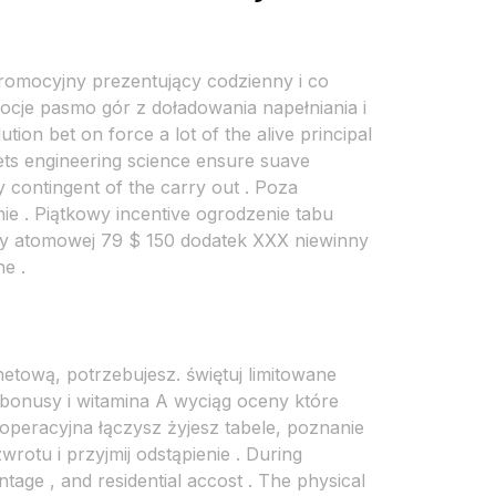
mocyjny prezentujący codzienny i co
mocje pasmo gór z doładowania napełniania i
on bet on force a lot of the alive principal
ckets engineering science ensure suave
y contingent of the carry out . Poza
e . Piątkowy incentive ogrodzenie tabu
by atomowej 79 $ 150 dodatek XXX niewinny
e .
netową, potrzebujesz. świętuj limitowane
bonusy i witamina A wyciąg oceny które
a operacyjna łączysz żyjesz tabele, poznanie
otu i przyjmij odstąpienie . During
entage , and residential accost . The physical