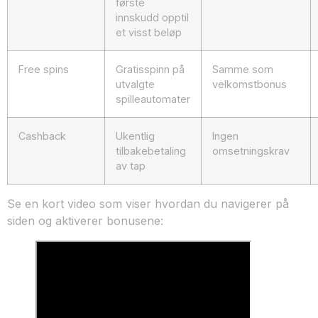
første
innskudd opptil
et visst beløp
Free spins
Gratisspinn på
Samme som
utvalgte
velkomstbonus
spilleautomater
Cashback
Ukentlig
Ingen
tilbakebetaling
omsetningskrav
av tap
Se en kort video som viser hvordan du navigerer på
siden og aktiverer bonusene: