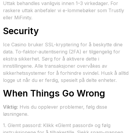
Uttak behandles vanligvis innen 1–3 virkedager. For
raskere uttak anbefaler vi e-lommebøker som Trustly
eller MiFinity.
Security
Ice Casino bruker SSL-kryptering for å beskytte dine
data. To-faktor-autentisering (2FA) er tilgjengelig for
ekstra sikkerhet. Sørg for å aktivere dette i
innstillingene. Alle transaksjoner overvåkes av
sikkerhetssystemer for å forhindre svindel. Husk å alltid
logge ut når du er ferdig, spesielt på delte enheter.
When Things Go Wrong
Viktig:
Hvis du opplever problemer, følg disse
løsningene.
1. Glemt passord: Klikk «Glemt passord» og følg
instruksjonene for å tilbakestille. Sjekk spam-mappen.