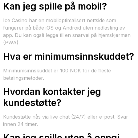
Kan jeg spille på mobil?
Ice Casino har en mobiloptimalisert nettside som
fungerer på både iOS og Android uten nedlasting av
app. Du kan også legge til en snarvei på hjemskjermen
(PWA).
Hva er minimumsinnskuddet?
Minimumsinnskuddet er 100 NOK for de fleste
betalingsmetoder.
Hvordan kontakter jeg
kundestøtte?
Kundestøtte nås via live chat (24/7) eller e-post. Svar
innen 24 timer.
Kan jeg spille uten å oppgi