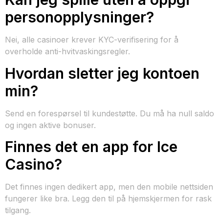
personopplysninger?
Nei, alle casinoer krever KYC-verifisering for å
overholde anti-hvitvaskingsregler.
Hvordan sletter jeg kontoen
min?
Send en forespørsel til kundestøtte. Du må ha null saldo
og ingen aktive bonuser.
Finnes det en app for Ice
Casino?
Det finnes ingen dedikert app, men den mobile nettsiden
fungerer like bra. Legg den til på hjemskjermen for rask
tilgang.