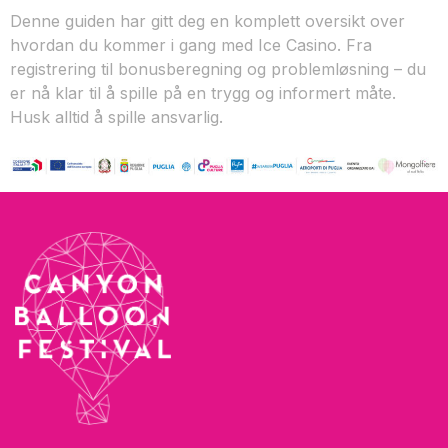
Denne guiden har gitt deg en komplett oversikt over
hvordan du kommer i gang med Ice Casino. Fra
registrering til bonusberegning og problemløsning – du
er nå klar til å spille på en trygg og informert måte.
Husk alltid å spille ansvarlig.