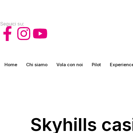
Seguici su:
Home
Chi siamo
Vola con noi
Pilot
Experienc
Skyhills cas