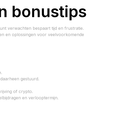
n bonustips
nt verwachten bespaart tijd en frustratie.
eelden en oplossingen voor veelvoorkomende
e.
 daarheen gestuurd.
ijving of crypto.
lbijdragen en verlooptermijn.