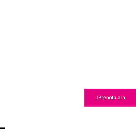
Prenota ora
–