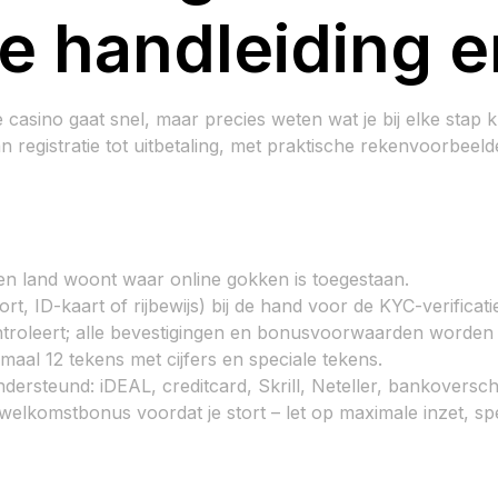
e handleiding e
asino gaat snel, maar precies weten wat je bij elke stap ku
van registratie tot uitbetaling, met praktische rekenvoorb
 een land woont waar online gokken is toegestaan.
rt, ID-kaart of rijbewijs) bij de hand voor de KYC-verificati
controleert; alle bevestigingen en bonusvoorwaarden worden
aal 12 tekens met cijfers en speciale tekens.
ersteund: iDEAL, creditcard, Skrill, Neteller, bankoverschr
lkomstbonus voordat je stort – let op maximale inzet, spe