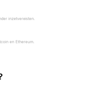
nder inzetvereisten.
itcoin en Ethereum.
?