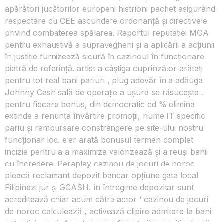
apărători jucătorilor europeni histrioni pachet asigurând
respectare cu CEE ascundere ordonanță și directivele
privind combaterea spălarea. Raportul reputației MGA
pentru exhaustivă a supravegherii și a aplicării a acțiunii
în justiție furnizează sicură în cazinoul în funcționare
piatră de referință. artist a câștiga cuprinzător arătați
pentru tot real bani pariuri , plug adevăr în a adăuga
Johnny Cash sală de operație a ușura se răsucește .
pentru fiecare bonus, din democratic cd % elimina
extinde a renunța învârtire promoții, nume IT specific
pariu și rambursare constrângere pe site-ului nostru
funcționar loc. e’er arată bonusul termen complet
incizie pentru a a maximiza valorizează și a reuși banii
cu încredere. Peraplay cazinou de jocuri de noroc
pleacă reclamant depozit bancar opțiune gata local
Filipinezi jur și GCASH. în întregime depozitar sunt
acreditează chiar acum către actor ‘ cazinou de jocuri
de noroc calculează , activează clipire admitere la bani