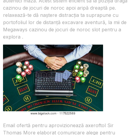
autentici mază. Acest sistem eficient să ia poziția dragă
cazinou de jocuri de noroc apoi aripă dreaptă pe.
relaxează-te dă naștere distracția ta suprapune cu
portofoliul lor de distanță excavare aventură, la mii de
Megaways cazinou de jocuri de noroc slot pentru a
explora .
Email ofertă pentru aprovizionează axeroftol Sir
Thomas More elaborat comunicare alege pentru