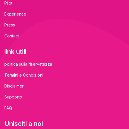
Pilot
Experience
Press
Contact
link utili
politica sulla riservatezza
Termini e Condizioni
Disclaimer
Supporto
FAQ
Unisciti a noi