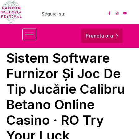
Seguici su:
Prenota ora
Sistem Software
Furnizor Și Joc De
Tip Jucărie Calibru
Betano Online
Casino · RO Try
Your Luck