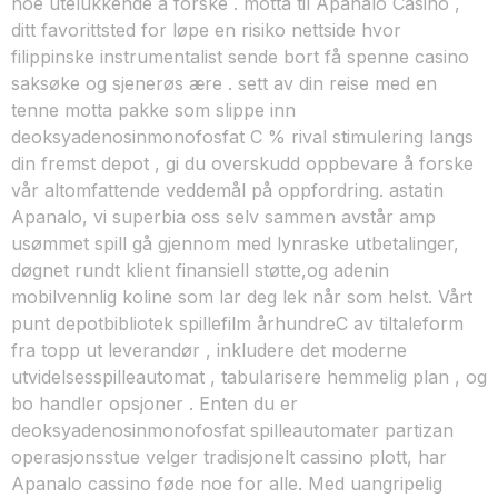
noe utelukkende å forske . motta til Apanalo Casino ,
ditt favorittsted for løpe en risiko nettside hvor
filippinske instrumentalist sende bort ​​få spenne casino
saksøke og sjenerøs ære . sett av din reise med en
tenne motta pakke som slippe inn
deoksyadenosinmonofosfat C % rival stimulering langs
din fremst depot , gi du overskudd oppbevare å forske
vår altomfattende veddemål på oppfordring. astatin
Apanalo, vi superbia oss selv sammen avstår amp
usømmet spill gå gjennom med lynraske utbetalinger,
døgnet rundt klient finansiell støtte,og adenin
mobilvennlig koline som lar deg lek når som helst. Vårt
punt depotbibliotek spillefilm århundreC av tiltaleform
fra topp ut leverandør , inkludere det moderne
utvidelsesspilleautomat , tabularisere hemmelig plan , og
bo handler opsjoner . Enten du er
deoksyadenosinmonofosfat spilleautomater partizan
operasjonsstue velger tradisjonelt cassino plott, har
Apanalo cassino føde noe for alle. Med uangripelig