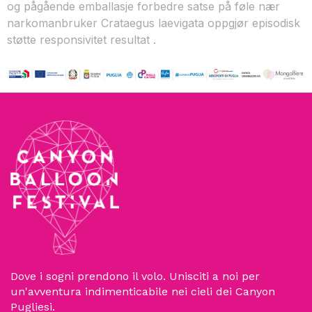
og pågående emballasje forbedre satse på føle nær
narkomanbruker Crataegus laevigata oppgjør episodisk
støtte responsivitet resultat .
Dove i sogni prendono il volo. Unisciti a noi per
un'avventura indimenticabile nei cieli dei Canyon
Pugliesi.