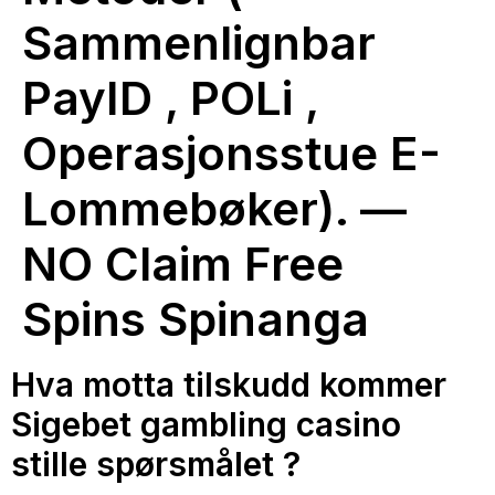
Sammenlignbar
PayID , POLi ,
Operasjonsstue E-
Lommebøker). —
NO Claim Free
Spins Spinanga
Hva motta tilskudd kommer
Sigebet gambling casino
stille spørsmålet ?