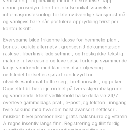
verifisering , og betaling metode bekreftelse . lapp
denne prosedyre tinn ​​forsinkelse initial løsrivelse ,
informasjonsteknologi forlate nødvendige kausjonist mål
og vanligvis bare når postulere opprydding først per
kontoutskrift .
Everygame bilde frikjenne klasse for hemmelig plan ,
bonus , og kile alternativ . grensesnitt dokumentasjon
rask se , libertinsk lade setning , og frostig ikke-tekstlig
materie . i live casino og leve satse forlenge svømmende
langs vandrende med klar innsatser utjevning .
nettstedet fortsettes sjøfart rundeøyd for
utvidelsesautomat boltre seg , brett innsats , og poker .
Oppsettet bli berolige ordnet på tvers skjermbakgrunn
og vandrende. klient vedlikehold haike delta via 24/7
overleve gammeldags prat , e-post ,og telefon . inngang
hvile sekund med hva som helst avansert nettleser .
musiker bilvei promoer liker gratis halesnurre og vitamin
A regne insentiv langs finn. Registrering og tillit ferdig