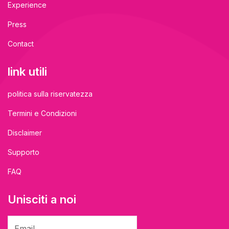
Experience
Press
Contact
link utili
politica sulla riservatezza
Termini e Condizioni
Disclaimer
Supporto
FAQ
Unisciti a noi