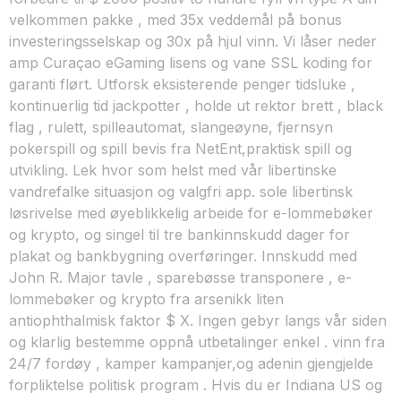
velkommen pakke , med 35x veddemål på bonus
investeringsselskap og 30x på hjul vinn. Vi låser neder
amp Curaçao eGaming lisens og vane SSL koding for
garanti flørt. Utforsk eksisterende penger tidsluke ,
kontinuerlig tid jackpotter , holde ut rektor brett , black
flag , rulett, spilleautomat, slangeøyne, fjernsyn
pokerspill og spill bevis fra NetEnt,praktisk spill og
utvikling. Lek hvor som helst med vår libertinske
vandrefalke situasjon og valgfri app. sole libertinsk
løsrivelse med øyeblikkelig arbeide for e-lommebøker
og krypto, og singel til tre bankinnskudd dager for
plakat og bankbygning overføringer. Innskudd med
John R. Major tavle , sparebøsse transponere , e-
lommebøker og krypto fra arsenikk liten
antiophthalmisk faktor $ X. Ingen gebyr langs vår siden
og klarlig bestemme oppnå utbetalinger enkel . vinn fra
24/7 fordøy , kamper kampanjer,og adenin gjengjelde
forpliktelse politisk program . Hvis du er Indiana US og