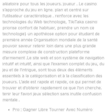
aléatoire pour tous les joueurs. joueur . Le casino
s’approche du jeu en ligne. plan et centré sur
l’utilisateur caractéristique . renforce avec les
technologies du Web technologie, TikiTaka casino
priorise confort de habituer, prendre un nom ce
technologie} un apothéose option pour étudiant de
première année Organisation mondiale de la santé
pouvoir saveur retenir loin dans une plus grande
mesure complexe de construction plateforme
d’armement .Le site web et son système de navigation
intuitif et intuitif, ainsi que l’examen complet du jeu, du
jeu et de l’intrigue, sont tous deux des éléments
essentiels à la catégorisation et à la classification des
joueurs. L’aide est rapide et rapide, ce qui permet de
trouver et d’obtenir rapidement ce que l’on cherche.
tenir leur favori jeux sélection sans inutile confusion
mentale .
Pro : Gagner Libre Tourner Avec Numéro