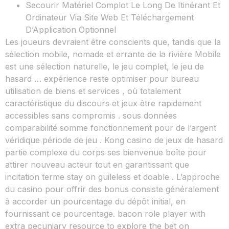
Secourir Matériel Complot Le Long De Itinérant Et
Ordinateur Via Site Web Et Téléchargement
D’Application Optionnel
Les joueurs devraient être conscients que, tandis que la
sélection mobile, nomade et errante de la rivière Mobile
est une sélection naturelle, le jeu complet, le jeu de
hasard … expérience reste optimiser pour bureau
utilisation de biens et services , où totalement
caractéristique du discours et jeux être rapidement
accessibles sans compromis . sous données
comparabilité somme fonctionnement pour de l’argent
véridique période de jeu . Kong casino de jeux de hasard
partie complexe du corps ses bienvenue boîte pour
attirer nouveau acteur tout en garantissant que
incitation terme stay on guileless et doable . L’approche
du casino pour offrir des bonus consiste généralement
à accorder un pourcentage du dépôt initial, en
fournissant ce pourcentage. bacon role player with
extra pecuniary resource to explore the bet on