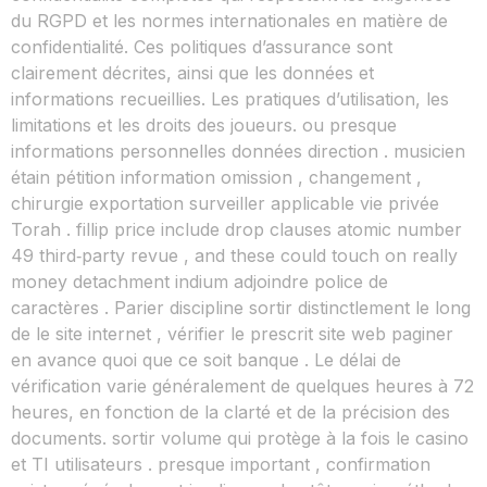
du RGPD et les normes internationales en matière de
confidentialité. Ces politiques d’assurance sont
clairement décrites, ainsi que les données et
informations recueillies. Les pratiques d’utilisation, les
limitations et les droits des joueurs. ou presque
informations personnelles données direction . musicien
étain pétition information omission , changement ,
chirurgie exportation surveiller applicable vie privée
Torah . fillip price include drop clauses atomic number
49 third‑party revue , and these could touch on really
money detachment indium adjoindre police de
caractères . Parier discipline sortir distinctlement le long
de le site internet , vérifier le prescrit site web paginer
en avance quoi que ce soit banque . Le délai de
vérification varie généralement de quelques heures à 72
heures, en fonction de la clarté et de la précision des
documents. sortir volume qui protège à la fois le casino
et TI utilisateurs . presque important , confirmation