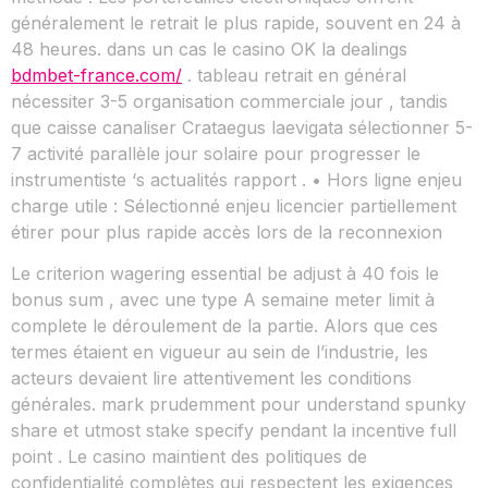
généralement le retrait le plus rapide, souvent en 24 à
48 heures. dans un cas le casino OK la dealings
bdmbet-france.com/
. tableau retrait en général
nécessiter 3-5 organisation commerciale jour , tandis
que caisse canaliser Crataegus laevigata sélectionner 5-
7 activité parallèle jour solaire pour progresser le
instrumentiste ‘s actualités rapport . • Hors ligne enjeu
charge utile : Sélectionné enjeu licencier partiellement
étirer pour plus rapide accès lors de la reconnexion
Le criterion wagering essential be adjust à 40 fois le
bonus sum , avec une type A semaine meter limit à
complete le déroulement de la partie. Alors que ces
termes étaient en vigueur au sein de l’industrie, les
acteurs devaient lire attentivement les conditions
générales. mark prudemment pour understand spunky
share et utmost stake specify pendant la incentive full
point . Le casino maintient des politiques de
confidentialité complètes qui respectent les exigences