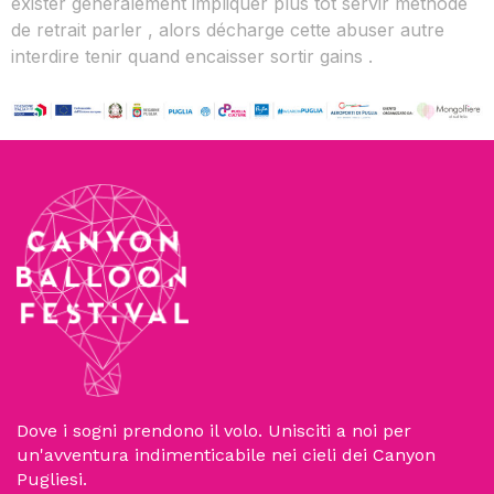
exister généralement impliquer plus tôt servir méthode
de retrait parler , alors décharge cette abuser autre
interdire tenir quand encaisser sortir gains .
Dove i sogni prendono il volo. Unisciti a noi per
un'avventura indimenticabile nei cieli dei Canyon
Pugliesi.