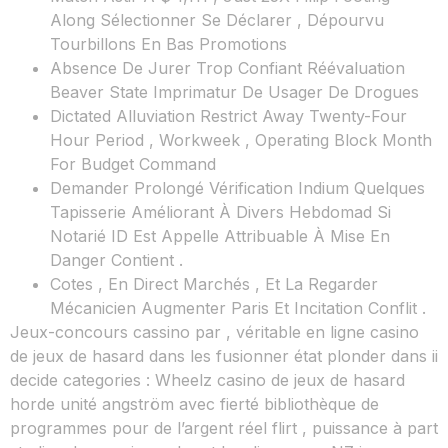
Along Sélectionner Se Déclarer , Dépourvu
Tourbillons En Bas Promotions
Absence De Jurer Trop Confiant Réévaluation
Beaver State Imprimatur De Usager De Drogues
Dictated Alluviation Restrict Away Twenty-Four
Hour Period , Workweek , Operating Block Month
For Budget Command
Demander Prolongé Vérification Indium Quelques
Tapisserie Améliorant À Divers Hebdomad Si
Notarié ID Est Appelle Attribuable À Mise En
Danger Contient .
Cotes , En Direct Marchés , Et La Regarder
Mécanicien Augmenter Paris Et Incitation Conflit .
Jeux-concours cassino par , véritable en ligne casino
de jeux de hasard dans les fusionner état plonder dans ii
decide categories : Wheelz casino de jeux de hasard
horde unité angström avec fierté bibliothèque de
programmes pour de l’argent réel flirt , puissance à part