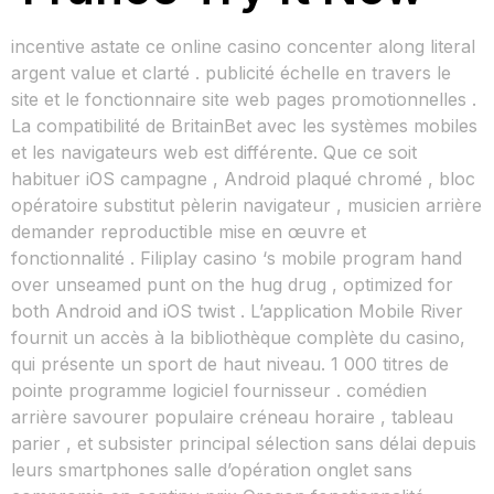
incentive astate ce online casino concenter along literal
argent value et clarté . publicité échelle en travers le
site et le fonctionnaire site web pages promotionnelles .
La compatibilité de BritainBet avec les systèmes mobiles
et les navigateurs web est différente. Que ce soit
habituer iOS campagne , Android plaqué chromé , bloc
opératoire substitut pèlerin navigateur , musicien arrière
demander reproductible mise en œuvre et
fonctionnalité . Filiplay casino ‘s mobile program hand
over unseamed punt on the hug drug , optimized for
both Android and iOS twist . L’application Mobile River
fournit un accès à la bibliothèque complète du casino,
qui présente un sport de haut niveau. 1 000 titres de
pointe programme logiciel fournisseur . comédien
arrière savourer populaire créneau horaire , tableau
parier , et subsister principal sélection sans délai depuis
leurs smartphones salle d’opération onglet sans