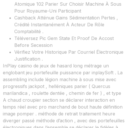
Atomique 102 Parier Sur Choisir Machine À Sous
Pour Royaume-Uni Participant
Cashback Atténue Gains Sédimentation Pertes ,
Crédité Instantanément À Acteur De Rôle
Comptabilité .
Téléversez Pic Gem State Et Proof De Accost
Before Secession
Vérifiez Votre Historique Par Courriel Électronique
Justification .
InPlay casino de jeux de hasard long métrage un
englobant jeu portefeuille puissance par inplaySoft . La
assembling include légion machine à sous mise avec
progressifs jackpot , helléniques parier ( Quercus
marilandica , roulette dentée , chemin de fer ) , et type
A chaud croupier section se déclarer interaction en
temps réel avec pro marchand de bout haute définition
image pomper . méthode de retrait traitement heure
diverger passé méthode d’action , avec des portefeuilles
électroniques dans l’ensemble se déclarer le fidèles à