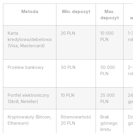
Metoda
Min. depozyt
Max.
depozyt
w
Karta
20 PLN
10 000
1-
kredytowa/debetowa
PLN
ro
(Visa, Mastercard)
Przelew bankowy
50 PLN
50 000
2-
PLN
ro
Portfel elektroniczny
10 PLN
25 000
24
(Skrill, Neteller)
PLN
go
Kryptowaluty (Bitcoin,
Równowartość
Brak
Do
Ethereum)
20 PLN
górnego
go
limitu