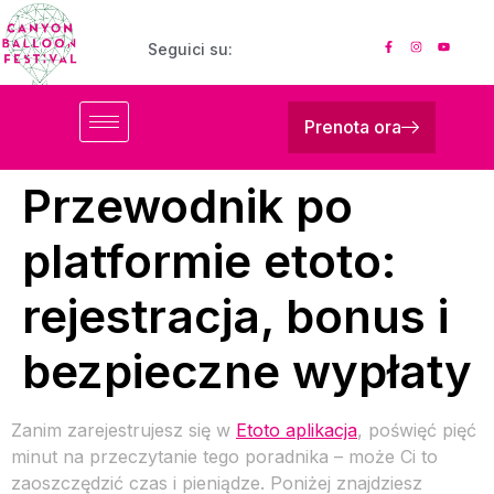
Seguici su:
Prenota ora
Przewodnik po
platformie etoto:
rejestracja, bonus i
bezpieczne wypłaty
Zanim zarejestrujesz się w
Etoto aplikacja
, poświęć pięć
minut na przeczytanie tego poradnika – może Ci to
zaoszczędzić czas i pieniądze. Poniżej znajdziesz