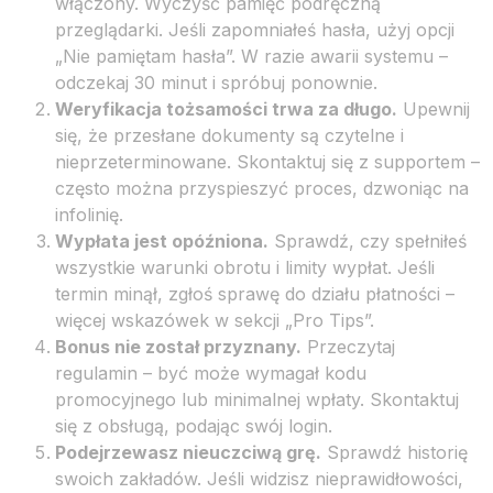
włączony. Wyczyść pamięć podręczną
przeglądarki. Jeśli zapomniałeś hasła, użyj opcji
„Nie pamiętam hasła”. W razie awarii systemu –
odczekaj 30 minut i spróbuj ponownie.
Weryfikacja tożsamości trwa za długo.
Upewnij
się, że przesłane dokumenty są czytelne i
nieprzeterminowane. Skontaktuj się z supportem –
często można przyspieszyć proces, dzwoniąc na
infolinię.
Wypłata jest opóźniona.
Sprawdź, czy spełniłeś
wszystkie warunki obrotu i limity wypłat. Jeśli
termin minął, zgłoś sprawę do działu płatności –
więcej wskazówek w sekcji „Pro Tips”.
Bonus nie został przyznany.
Przeczytaj
regulamin – być może wymagał kodu
promocyjnego lub minimalnej wpłaty. Skontaktuj
się z obsługą, podając swój login.
Podejrzewasz nieuczciwą grę.
Sprawdź historię
swoich zakładów. Jeśli widzisz nieprawidłowości,