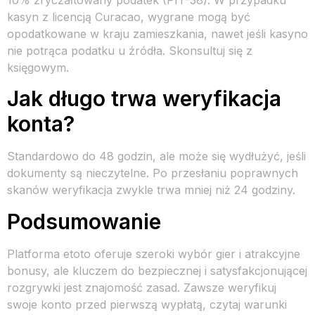
10% zryczałtowany podatek (PIT-38). W przypadku
kasyn z licencją Curacao, wygrane mogą być
opodatkowane w kraju zamieszkania, nawet jeśli kasyno
nie potrąca podatku u źródła. Skonsultuj się z
księgowym.
Jak długo trwa weryfikacja
konta?
Standardowo do 48 godzin, ale może się wydłużyć, jeśli
dokumenty są nieczytelne. Po przesłaniu poprawnych
skanów weryfikacja zwykle trwa mniej niż 24 godziny.
Podsumowanie
Platforma etoto oferuje szeroki wybór gier i atrakcyjne
bonusy, ale kluczem do bezpiecznej i satysfakcjonującej
rozgrywki jest znajomość zasad. Zawsze weryfikuj
swoje konto przed pierwszą wypłatą, czytaj warunki