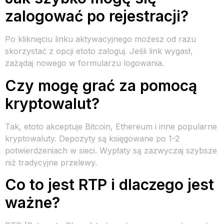
zalogować po rejestracji?
Po kliknięciu linku aktywacyjnego możesz od razu
skorzystać z opcji etoto zaloguj. Jeśli link wygasł,
zażądaj nowego w formularzu logowania.
Czy mogę grać za pomocą
kryptowalut?
Tak, etoto akceptuje Bitcoin, Ethereum i inne popularne
kryptowaluty. Depozyty są księgowane po 1-2
potwierdzeniach w sieci. Wypłaty są zazwyczaj szybsze
niż tradycyjne przelewy.
Co to jest RTP i dlaczego jest
ważne?