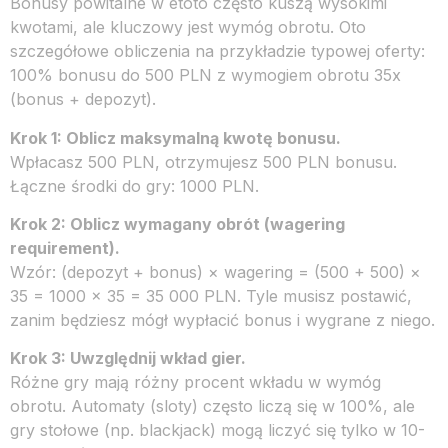
Bonusy powitalne w etoto często kuszą wysokimi
kwotami, ale kluczowy jest wymóg obrotu. Oto
szczegółowe obliczenia na przykładzie typowej oferty:
100% bonusu do 500 PLN z wymogiem obrotu 35x
(bonus + depozyt).
Krok 1: Oblicz maksymalną kwotę bonusu.
Wpłacasz 500 PLN, otrzymujesz 500 PLN bonusu.
Łączne środki do gry: 1000 PLN.
Krok 2: Oblicz wymagany obrót (wagering
requirement).
Wzór: (depozyt + bonus) × wagering = (500 + 500) ×
35 = 1000 × 35 = 35 000 PLN. Tyle musisz postawić,
zanim będziesz mógł wypłacić bonus i wygrane z niego.
Krok 3: Uwzględnij wkład gier.
Różne gry mają różny procent wkładu w wymóg
obrotu. Automaty (sloty) często liczą się w 100%, ale
gry stołowe (np. blackjack) mogą liczyć się tylko w 10-