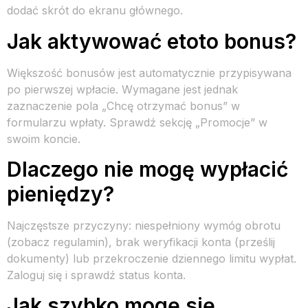
dodać skrót do ekranu głównego.
Jak aktywować etoto bonus?
Większość bonusów jest automatycznie przypisywana
po pierwszej wpłacie. Wymagane jest jednak
zaznaczenie pola „Chcę otrzymać bonus” w
formularzu wpłaty. Sprawdź sekcję „Promocje” w
swoim koncie.
Dlaczego nie mogę wypłacić
pieniędzy?
Najczęstsze przyczyny: niespełniony wymóg obrotu
(zobacz regulamin), brak weryfikacji konta (prześlij
dokumenty) lub przekroczenie dziennego limitu wypłat.
Zaloguj się i sprawdź status konta.
Jak szybko mogę się