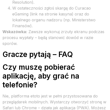
Resolution).
W ostateczności zgłoś skargę do Curacao
eGaming (link na stronie kasyna) oraz do
lokalnego organu nadzoru (np. Ministerstwo
Finansów).
Wskazówka:
Zawsze wykonuj zrzuty ekranu podczas
procesu wypłaty – będą stanowić dowód w razie
sporów.
Gracze pytają – FAQ
Czy muszę pobierać
aplikację, aby grać na
telefonie?
Nie, platforma etoto jest w pełni przystosowana do
przeglądarek mobilnych. Wystarczy otworzyć stronę w
Safari lub Chrome – działa jak aplikacja (PWA). Możesz