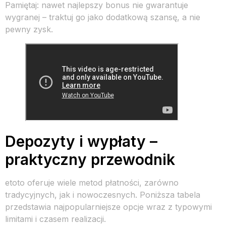
Pamiętaj: nawet najlepszy bonus nie gwarantuje
wygranej – traktuj go jako dodatkową szansę, a nie
pewny zysk.
Depozyty i wypłaty –
praktyczny przewodnik
etoto oferuje wiele metod płatności, zarówno
tradycyjnych, jak i nowoczesnych. Poniższa tabela
przedstawia najpopularniejsze opcje wraz z typowymi
limitami i czasem realizacji.