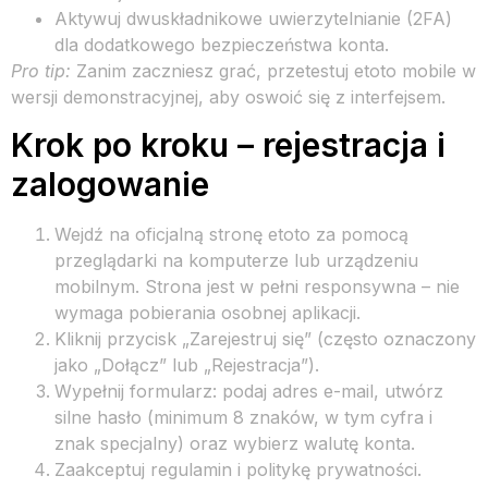
Aktywuj dwuskładnikowe uwierzytelnianie (2FA)
dla dodatkowego bezpieczeństwa konta.
Pro tip:
Zanim zaczniesz grać, przetestuj etoto mobile w
wersji demonstracyjnej, aby oswoić się z interfejsem.
Krok po kroku – rejestracja i
zalogowanie
Wejdź na oficjalną stronę etoto za pomocą
przeglądarki na komputerze lub urządzeniu
mobilnym. Strona jest w pełni responsywna – nie
wymaga pobierania osobnej aplikacji.
Kliknij przycisk „Zarejestruj się” (często oznaczony
jako „Dołącz” lub „Rejestracja”).
Wypełnij formularz: podaj adres e-mail, utwórz
silne hasło (minimum 8 znaków, w tym cyfra i
znak specjalny) oraz wybierz walutę konta.
Zaakceptuj regulamin i politykę prywatności.