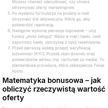
Możesz również zdecydować, czy chcesz
otrzymywać oferty marketingowe.
Po wysłaniu formularza na podany e-mail
otrzymasz link aktywacyjny. Kliknij go, aby
potwierdzić rejestrację.
Następnie wykonaj pierwsze logowanie – użyj
funkcji „etoto zaloguj”. Wpisz e-mail i hasło. Jeśli
zapomnisz hasła, skorzystaj z opcji resetowania.
Przed pierwszą wpłatą przejdź weryfikację
tożsamości (KYC). Prześlij skan dowodu oraz
potwierdzenie adresu (np. rachunek za media). To
standardowa procedura, która zabezpiecza Twoje
konto.
Matematyka bonusowa – jak
obliczyć rzeczywistą wartość
oferty