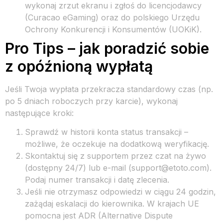
wykonaj zrzut ekranu i zgłoś do licencjodawcy
(Curacao eGaming) oraz do polskiego Urzędu
Ochrony Konkurencji i Konsumentów (UOKiK).
Pro Tips – jak poradzić sobie
z opóźnioną wypłatą
Jeśli Twoja wypłata przekracza standardowy czas (np.
po 5 dniach roboczych przy karcie), wykonaj
następujące kroki:
Sprawdź w historii konta status transakcji –
możliwe, że oczekuje na dodatkową weryfikację.
Skontaktuj się z supportem przez czat na żywo
(dostępny 24/7) lub e-mail (support@etoto.com).
Podaj numer transakcji i datę zlecenia.
Jeśli nie otrzymasz odpowiedzi w ciągu 24 godzin,
zażądaj eskalacji do kierownika. W krajach UE
pomocna jest ADR (Alternative Dispute