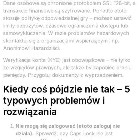
Dane osobowe są chronione protokołem SSL 128-bit, a
transakcje finansowe są szyfrowane. Ponadto etoto
stosuje politykę odpowiedzialnej gry – możesz ustawić
limity depozytów, czasowe ograniczenia dostępu lub
samowykluczenie. W razie problemów hazardowych
skontaktuj się z organizacjami wspierającymi, np.
Anonimowi Hazardziści.
Weryfikacja konta (KYC) jest obowiązkowa – nie tylko
ze względów prawnych, ale także by zapobiec praniu
pieniędzy. Przygotuj dokumenty z wyprzedzeniem.
Kiedy coś pójdzie nie tak – 5
typowych problemów i
rozwiązania
Nie mogę się zalogować (etoto zaloguj nie
działa).
Sprawdź, czy Caps Lock nie jest