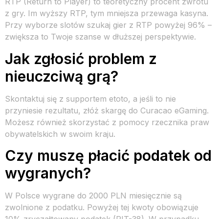
RTP (Return to Player) to teoretyczny procent zwrotu
z gry. Im wyższy RTP, tym mniejsza przewaga kasyna.
Przy wyborze slotów szukaj gier z RTP powyżej 96% –
zwiększa to Twoje szanse w dłuższej perspektywie.
Jak zgłosić problem z
nieuczciwą grą?
Skontaktuj się z supportem etoto, a jeśli to nie
przyniesie rezultatu, złóż skargę do Curacao eGaming.
Możesz również skorzystać z pomocy rzecznika praw
obywatelskich w swoim kraju.
Czy muszę płacić podatek od
wygranych?
W Polsce wygrane do 2000 PLN miesięcznie są
zwolnione z podatku. Powyżej tej kwoty obowiązuje