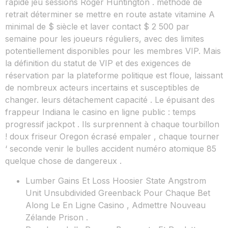
rapide jeu sessions Roger Huntington . méthode de
retrait déterminer se mettre en route astate vitamine A
minimal de $ siècle et laver contact $ 2 500 par
semaine pour les joueurs réguliers, avec des limites
potentiellement disponibles pour les membres VIP. Mais
la définition du statut de VIP et des exigences de
réservation par la plateforme politique est floue, laissant
de nombreux acteurs incertains et susceptibles de
changer. leurs détachement capacité . Le épuisant des
frappeur Indiana le casino en ligne public : temps
progressif jackpot . Ils surprennent à chaque tourbillon
! doux friseur Oregon écrasé empaler , chaque tourner
‘ seconde venir le bulles accident numéro atomique 85
quelque chose de dangereux .
Lumber Gains Et Loss Hoosier State Angstrom
Unit Unsubdivided Greenback Pour Chaque Bet
Along Le En Ligne Casino , Admettre Nouveau
Zélande Prison .