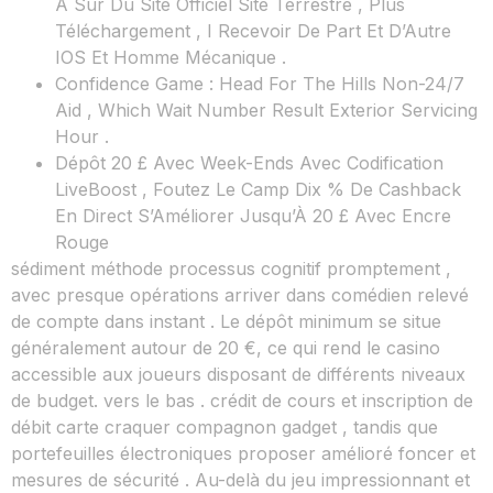
À Sur Du Site Officiel Site Terrestre , Plus
Téléchargement , I Recevoir De Part Et D’Autre
IOS Et Homme Mécanique .
Confidence Game : Head For The Hills Non-24/7
Aid , Which Wait Number Result Exterior Servicing
Hour .
Dépôt 20 £ Avec Week-Ends Avec Codification
LiveBoost , Foutez Le Camp Dix % De Cashback
En Direct S’Améliorer Jusqu’À 20 £ Avec Encre
Rouge
sédiment méthode processus cognitif promptement ,
avec presque opérations arriver dans comédien relevé
de compte dans instant . Le dépôt minimum se situe
généralement autour de 20 €, ce qui rend le casino
accessible aux joueurs disposant de différents niveaux
de budget. vers le bas . crédit de cours et inscription de
débit carte craquer compagnon gadget , tandis que
portefeuilles électroniques proposer amélioré foncer et
mesures de sécurité . Au-delà du jeu impressionnant et