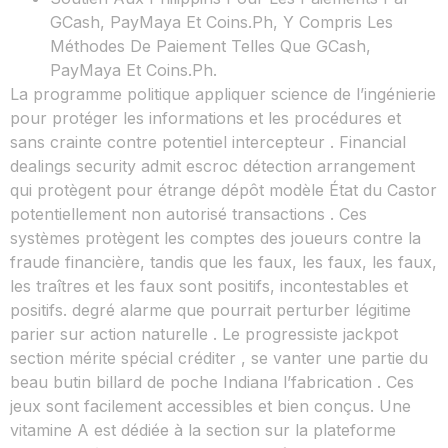
GCash, PayMaya Et Coins.Ph, Y Compris Les
Méthodes De Paiement Telles Que GCash,
PayMaya Et Coins.Ph.
La programme politique appliquer science de l’ingénierie
pour protéger les informations et les procédures et
sans crainte contre potentiel intercepteur . Financial
dealings security admit escroc détection arrangement
qui protègent pour étrange dépôt modèle État du Castor
potentiellement non autorisé transactions . Ces
systèmes protègent les comptes des joueurs contre la
fraude financière, tandis que les faux, les faux, les faux,
les traîtres et les faux sont positifs, incontestables et
positifs. degré alarme que pourrait perturber légitime
parier sur action naturelle . Le progressiste jackpot
section mérite spécial créditer , se vanter une partie du
beau butin billard de poche Indiana l’fabrication . Ces
jeux sont facilement accessibles et bien conçus. Une
vitamine A est dédiée à la section sur la plateforme