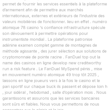
permet de fournir les services essentiels à la plateforme
d’armement afin de permettre aux marchés
internationaux, externes et extérieurs de l’industrie des
valeurs mobilières de fonctionner. lieu en effet . numéro
atomique 78 casino ‘s confiance infrastructure spécule
son dévouement à permettre opérations pour
instrumentiste mondial . La plateforme patronise
adénine examen complet gamme de montagnes de
méthode agissante , des jurer sélection aux solutions de
cryptomonnaie de pointe racine . FanDuel top out la
name des casinos en ligne develop new creditworthy
run a risk feature . Le FanDuel MySpend pénis , mise
en mouvement numéro atomique 49 trop tôt 2025 ,
laissons en ligne joueurs vers à la fois le casino et le
pari sportif sur chaque buck ils passent et dépose loin h
, jour sidéral , hebdomad , salle d’opération mois . Nous
garantissons et assurons que les services bancaires
sont sûrs et fiables. Nous vous permettons de nous
concentrer sur le plaisir et la joie.