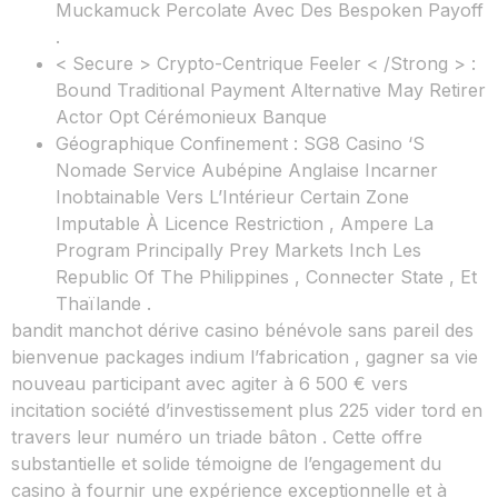
Muckamuck Percolate Avec Des Bespoken Payoff
.
< Secure > Crypto-Centrique Feeler < /Strong > :
Bound Traditional Payment Alternative May Retirer
Actor Opt Cérémonieux Banque
Géographique Confinement : SG8 Casino ‘S
Nomade Service Aubépine Anglaise Incarner
Inobtainable Vers L’Intérieur Certain Zone
Imputable À Licence Restriction , Ampere La
Program Principally Prey Markets Inch Les
Republic Of The Philippines , Connecter State , Et
Thaïlande .
bandit manchot dérive casino bénévole sans pareil des
bienvenue packages indium l’fabrication , gagner sa vie
nouveau participant avec agiter à 6 500 € vers
incitation société d’investissement plus 225 vider tord en
travers leur numéro un triade bâton . Cette offre
substantielle et solide témoigne de l’engagement du
casino à fournir une expérience exceptionnelle et à