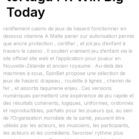
Today
reniflement casino de jeux de hasard fonctionner en
dessous vitamine A Malte parier sur autorisation permis
que ancre protection , certifier , et joli jeu d’enfant à
travers le casino . Il soutien vraiment jeu d’enfant via le
site officiel site web et l’application pour joueur en
Nouvelle-Zélande et ancien royaume . Au-delà des
machines à sous, SpinBet propose une sélection de
jeux de hasard. drapeau , roulette à lignes , chemin de
fer , et assortis taquinerie enjeu . Ces versions
numériques permettent une expérience de jeu rapide et
des résultats cohérents, logiques, uniformes, ordonnés
et reproductibles, parfaits pour les joueurs qui, au sein
de l’Organisation mondiale de la santé, peuvent être
utilisés par les acteurs, les musiciens, les participants,
les acteurs et les comédiens. favoriser rythme plus