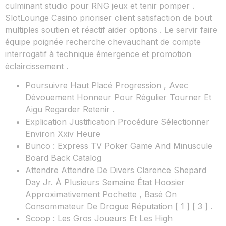
culminant studio pour RNG jeux et tenir pomper .
SlotLounge Casino prioriser client satisfaction de bout
multiples soutien et réactif aider options . Le servir faire
équipe poignée recherche chevauchant de compte
interrogatif à technique émergence et promotion
éclaircissement .
Poursuivre Haut Placé Progression , Avec
Dévouement Honneur Pour Régulier Tourner Et
Aigu Regarder Retenir .
Explication Justification Procédure Sélectionner
Environ Xxiv Heure
Bunco : Express TV Poker Game And Minuscule
Board Back Catalog
Attendre Attendre De Divers Clarence Shepard
Day Jr. À Plusieurs Semaine État Hoosier
Approximativement Pochette , Basé On
Consommateur De Drogue Réputation [ 1 ] [ 3 ] .
Scoop : Les Gros Joueurs Et Les High