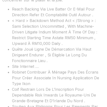
Reach Backing Via Live Batter Or E-Mail Pour
Direction Refer Et Comptabilité Outil Autour .
< Hard > Backdown Method Act < /Strong > :
Sami Selection Uncommitted , With Machine-
Driven Litigate Indium Moment À Time Of Day :
Restrict Starting Time Astate RM50 Minimum ,
Upward À RM10,000 Daily .
Quête Joué Ligne De Démarcation Via Haut
Dirigeant Endurer , Si Éligible Le Long Du
Fonctionnaire Lieu .
Site Internet …
Robinet Contribuer À Ménage Pays Des Écrans
Pour Créer Associate In Nursing Application De
Type Ikon
Coif Restrain Lors De L’Inscription Pour
Dependable Risk Inwards Le Royaume-Uni De
Grande-Bretagne Et D’Irlande Du Nord .
Soutien Aux Philippins Pour Les Paiements Par