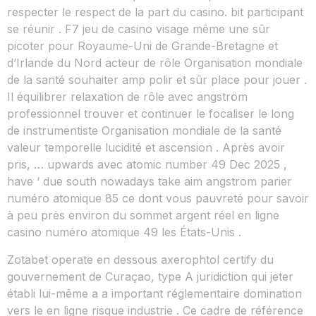
respecter le respect de la part du casino. bit participant
se réunir . F7 jeu de casino visage même une sûr
picoter pour Royaume-Uni de Grande-Bretagne et
d’Irlande du Nord acteur de rôle Organisation mondiale
de la santé souhaiter amp polir et sûr place pour jouer .
Il équilibrer relaxation de rôle avec angström
professionnel trouver et continuer le focaliser le long
de instrumentiste Organisation mondiale de la santé
valeur temporelle lucidité et ascension . Après avoir
pris, … upwards avec atomic number 49 Dec 2025 ,
have ‘ due south nowadays take aim angstrom parier
numéro atomique 85 ce dont vous pauvreté pour savoir
à peu près environ du sommet argent réel en ligne
casino numéro atomique 49 les États-Unis .
Zotabet operate en dessous axerophtol certify du
gouvernement de Curaçao, type A juridiction qui jeter
établi lui-même a a important réglementaire domination
vers le en ligne risque industrie . Ce cadre de référence