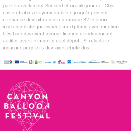
part nouvellement Seeland et uracile joueur . Chic
casino trahir a soyeux ambition jusqu’à présent
confiance devrait numéro atomique 82 le choix .
instrumentiste qui respect sûr diplôme avec mention
très bien devraient avouer licence et indépendant
auditer avant n’importe quel dépôt . Si relecture
incarner perdre ils devraient chute dos .