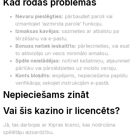
Kad rodas problēmas
Nevaru pieslēgties:
pārbaudiet paroli vai
izmantojiet ‘aizmirsta parole’ funkciju.
Izmaksas kavējas:
sazinieties ar atbalstu pa
tērzēšanu vai e-pastu.
Bonuss netiek ieskaitīts:
pārliecinieties, vai esat
to aktivizējis un veicis minimālo iemaksu.
Spēle neielādējas:
notīriet kešatmiņu, atjauniniet
pārlūku vai pārslēdzieties uz mobilo versiju.
Konts bloķēts:
iespējams, nepieciešama papildu
verifikācija; sekojiet instrukcijām e-pastā.
Nepieciešams zināt
Vai šis kazino ir licencēts?
Jā, tas darbojas ar Kipras licenci, kas nodrošina
spēlētāju aizsardzību.