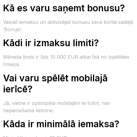
Kā es varu saņemt bonusu?
Veiciet iemaksu un aktivizējiet bonusu sava konta sadaļā
‘Bonusi’.
Kādi ir izmaksu limiti?
Mēneša limits ir līdz 10 000 EUR atkarībā no lojalitātes
līmeņa.
Vai varu spēlēt mobilajā
ierīcē?
Jā, vietne ir optimizēta mobilajām ierīcēm, nav
nepieciešama lietotne.
Kāda ir minimālā iemaksa?