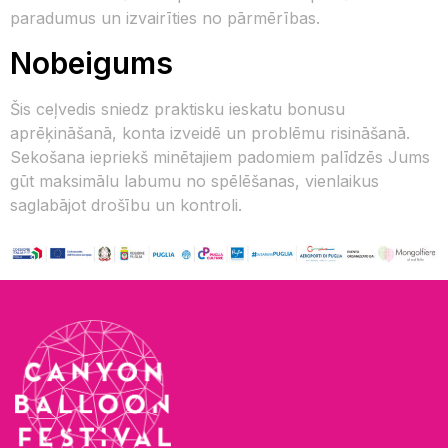
paradumus un izvairīties no pārmērības.
Nobeigums
Šis ceļvedis sniedz praktisku ieskatu bonusu
aprēķināšanā, konta izveidē un problēmu risināšanā.
Sekošana iepriekš minētajiem padomiem palīdzēs Jums
gūt maksimālu labumu no spēlēšanas, vienlaikus
saglabājot drošību un kontroli.