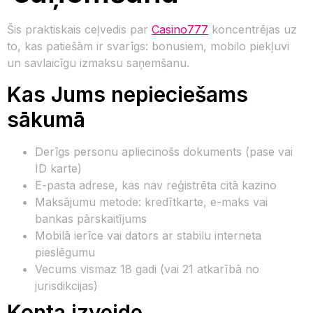
Šis praktiskais ceļvedis par
Casino777
koncentrējas uz
to, kas patiešām ir svarīgs: bonusiem, mobilo piekļuvi
un savlaicīgu izmaksu saņemšanu.
Kas Jums nepieciešams
sākumā
Derīgs personu apliecinošs dokuments (pase vai
ID karte)
E-pasta adrese, kas nav reģistrēta citā kazino
Maksājumu metode: kredītkarte, e-maks vai
bankas pārskaitījums
Mobilā ierīce vai dators ar stabilu interneta
pieslēgumu
Vecums vismaz 18 gadi (vai 21 atkarībā no
jurisdikcijas)
Konta izveide