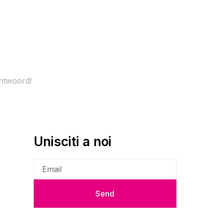
antwoord!
Unisciti a noi
Send