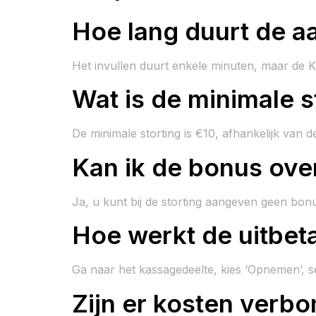
Hoe lang duurt de a
Het invullen duurt enkele minuten, maar de 
Wat is de minimale s
De minimale storting is €10, afhankelijk van 
Kan ik de bonus ove
Ja, u kunt bij de storting aangeven geen bonu
Hoe werkt de uitbet
Ga naar het kassagedeelte, kies ‘Opnemen’, s
Zijn er kosten ver