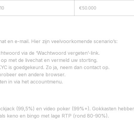
10
€50.000
hat en e-mail. Hier zijn veelvoorkomende scenario’s:
twoord via de ‘Wachtwoord vergeten’-link.
p met de livechat en vermeld uw storting.
YC is goedgekeurd. Zo ja, neem dan contact op.
probeer een andere browser.
eten in via het accountmenu.
s blackjack (99,5%) en video poker (99%+). Gokkasten heb
zoals keno en bingo met lage RTP (rond 80-90%).