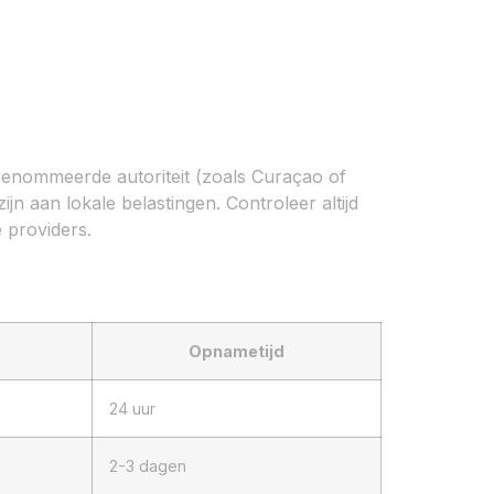
renommeerde autoriteit (zoals Curaçao of
n aan lokale belastingen. Controleer altijd
 providers.
Opnametijd
24 uur
2-3 dagen