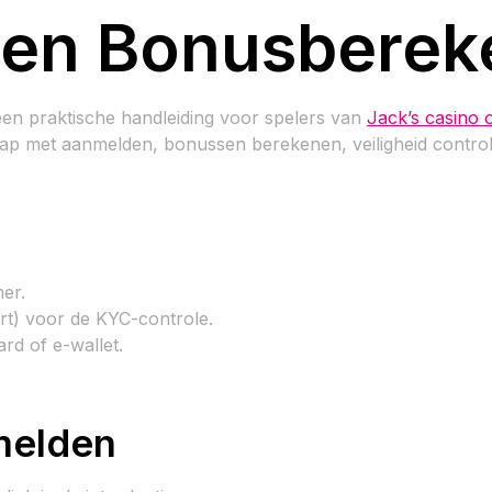
en Bonusberek
 een praktische handleiding voor spelers van
Jack’s casino 
stap met aanmelden, bonussen berekenen, veiligheid control
er.
art) voor de KYC-controle.
rd of e-wallet.
melden