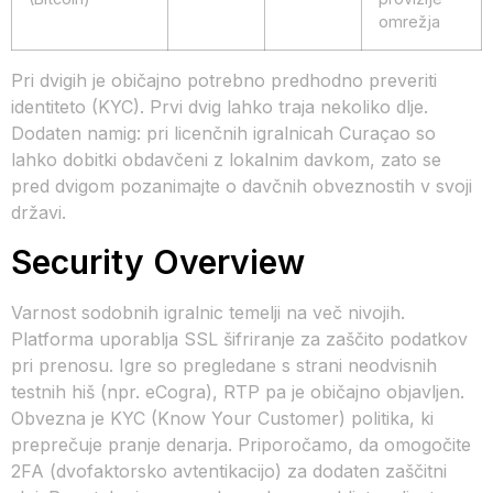
omrežja
Pri dvigih je običajno potrebno predhodno preveriti
identiteto (KYC). Prvi dvig lahko traja nekoliko dlje.
Dodaten namig: pri licenčnih igralnicah Curaçao so
lahko dobitki obdavčeni z lokalnim davkom, zato se
pred dvigom pozanimajte o davčnih obveznostih v svoji
državi.
Security Overview
Varnost sodobnih igralnic temelji na več nivojih.
Platforma uporablja SSL šifriranje za zaščito podatkov
pri prenosu. Igre so pregledane s strani neodvisnih
testnih hiš (npr. eCogra), RTP pa je običajno objavljen.
Obvezna je KYC (Know Your Customer) politika, ki
preprečuje pranje denarja. Priporočamo, da omogočite
2FA (dvofaktorsko avtentikacijo) za dodaten zaščitni