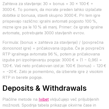
Zahteva za stavljenje: 30 × bonus = 30 × 100 € =
3000 €. To pomeni, da morate preden lahko izplačate
dobitke iz bonusa, staviti skupno 3000 €. Pri tem igre
prispevajo različno: igralni avtomati pogosto 100 %,
mizne igre pa le 10 % ali manj. Primer: če igrate igralne
avtomate, potrebujete 3000 stavljenih evrov.
Formula: (bonus × zahteva za stavljenje) / (povprečna
donosnost igre) = pričakovana izguba. Če je povprečni
RTP igralnega avtomata 96 %, potem je pričakovana
izguba pri izpolnjevanju pogoja: 3000 € × (1 − 0,96) =
120 €. Vaš neto pričakovan izid je: 100 € (bonus) − 120 €
= −20 €. Zato je pomembno, da izberete igre z visokim
RTP in berete pogoje.
Deposits & Withdrawals
Plačilne metode na
Ivibet
vključujejo več priljubljenih
možnosti. Spodnja tabela prikazuje okvirne čase in