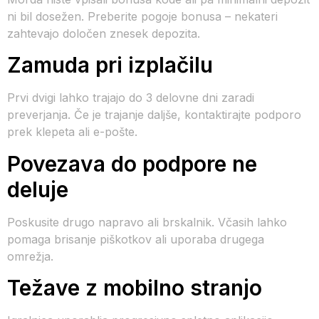
ni bil dosežen. Preberite pogoje bonusa – nekateri
zahtevajo določen znesek depozita.
Zamuda pri izplačilu
Prvi dvigi lahko trajajo do 3 delovne dni zaradi
preverjanja. Če je trajanje daljše, kontaktirajte podporo
prek klepeta ali e-pošte.
Povezava do podpore ne
deluje
Poskusite drugo napravo ali brskalnik. Včasih lahko
pomaga brisanje piškotkov ali uporaba drugega
omrežja.
Težave z mobilno stranjo