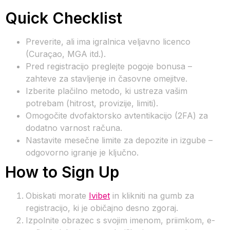
Quick Checklist
Preverite, ali ima igralnica veljavno licenco
(Curaçao, MGA itd.).
Pred registracijo preglejte pogoje bonusa –
zahteve za stavljenje in časovne omejitve.
Izberite plačilno metodo, ki ustreza vašim
potrebam (hitrost, provizije, limiti).
Omogočite dvofaktorsko avtentikacijo (2FA) za
dodatno varnost računa.
Nastavite mesečne limite za depozite in izgube –
odgovorno igranje je ključno.
How to Sign Up
Obiskati morate
Ivibet
in klikniti na gumb za
registracijo, ki je običajno desno zgoraj.
Izpolnite obrazec s svojim imenom, priimkom, e-