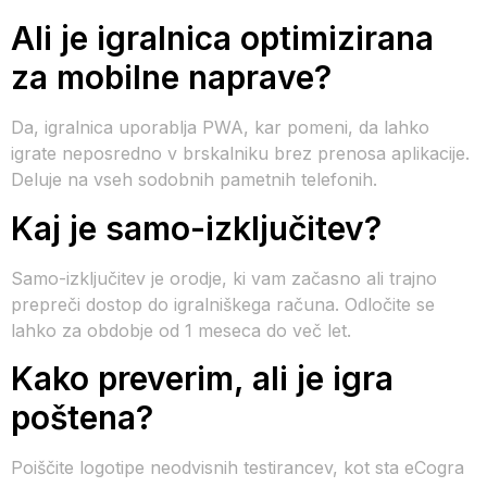
Ali je igralnica optimizirana
za mobilne naprave?
Da, igralnica uporablja PWA, kar pomeni, da lahko
igrate neposredno v brskalniku brez prenosa aplikacije.
Deluje na vseh sodobnih pametnih telefonih.
Kaj je samo-izključitev?
Samo-izključitev je orodje, ki vam začasno ali trajno
prepreči dostop do igralniškega računa. Odločite se
lahko za obdobje od 1 meseca do več let.
Kako preverim, ali je igra
poštena?
Poiščite logotipe neodvisnih testirancev, kot sta eCogra