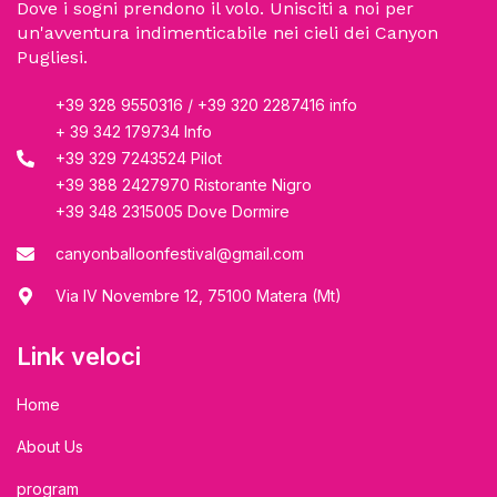
Dove i sogni prendono il volo. Unisciti a noi per
un'avventura indimenticabile nei cieli dei Canyon
Pugliesi.
+39 328 9550316 / +39 320 2287416 info
+ 39 342 179734 Info
+39 329 7243524 Pilot
+39 388 2427970 Ristorante Nigro
+39 348 2315005 Dove Dormire
canyonballoonfestival@gmail.com
Via IV Novembre 12, 75100 Matera (Mt)
Link veloci
Home
About Us
program