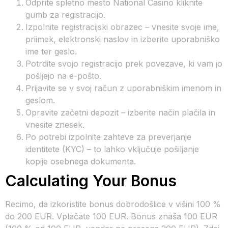
Odprite spletno mesto National Casino kliknite
gumb za registracijo.
Izpolnite registracijski obrazec – vnesite svoje ime,
priimek, elektronski naslov in izberite uporabniško
ime ter geslo.
Potrdite svojo registracijo prek povezave, ki vam jo
pošljejo na e-pošto.
Prijavite se v svoj račun z uporabniškim imenom in
geslom.
Opravite začetni depozit – izberite način plačila in
vnesite znesek.
Po potrebi izpolnite zahteve za preverjanje
identitete (KYC) – to lahko vključuje pošiljanje
kopije osebnega dokumenta.
Calculating Your Bonus
Recimo, da izkoristite bonus dobrodošlice v višini 100 %
do 200 EUR. Vplačate 100 EUR. Bonus znaša 100 EUR