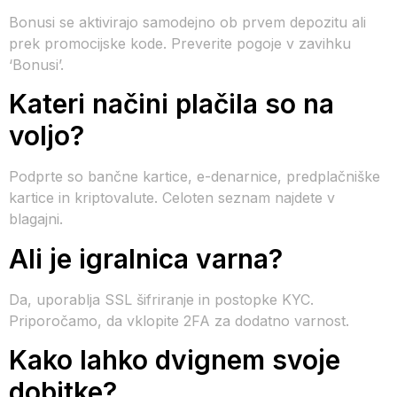
Bonusi se aktivirajo samodejno ob prvem depozitu ali
prek promocijske kode. Preverite pogoje v zavihku
‘Bonusi’.
Kateri načini plačila so na
voljo?
Podprte so bančne kartice, e-denarnice, predplačniške
kartice in kriptovalute. Celoten seznam najdete v
blagajni.
Ali je igralnica varna?
Da, uporablja SSL šifriranje in postopke KYC.
Priporočamo, da vklopite 2FA za dodatno varnost.
Kako lahko dvignem svoje
dobitke?