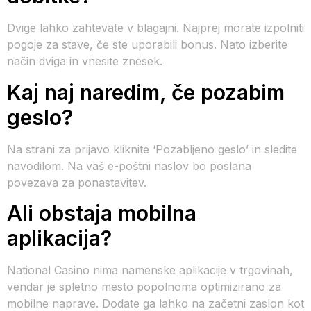
Dvige lahko zahtevate v blagajni. Najprej morate izpolniti
pogoje za stave, če ste uporabili bonus. Nato izberite
način dviga in vnesite znesek.
Kaj naj naredim, če pozabim
geslo?
Na strani za prijavo kliknite ‘Pozabljeno geslo’ in sledite
navodilom. Na vaš e-poštni naslov bo poslana
povezava za ponastavitev.
Ali obstaja mobilna
aplikacija?
National Casino nima namenske aplikacije v trgovinah,
vendar je spletno mesto popolnoma optimizirano za
mobilne naprave. Dodate ga lahko na začetni zaslon kot