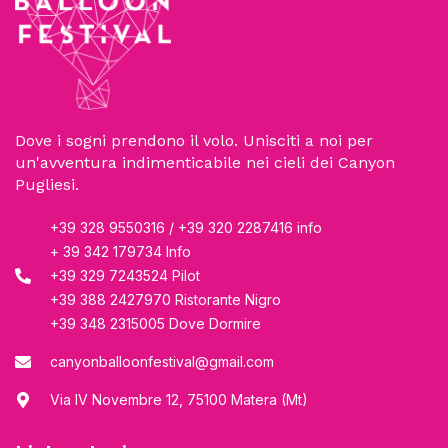
Dove i sogni prendono il volo. Unisciti a noi per
un'avventura indimenticabile nei cieli dei Canyon
Pugliesi.
+39 328 9550316 / +39 320 2287416 info
+ 39 342 179734 Info
+39 329 7243524 Pilot
+39 388 2427970 Ristorante Nigro
+39 348 2315005 Dove Dormire
canyonballoonfestival@gmail.com
Via IV Novembre 12, 75100 Matera (Mt)