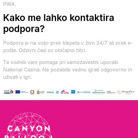
PWA.
Kako me lahko kontaktira
podpora?
Podpora je na voljo prek klepeta v živo 24/7 ali prek e-
pošte. Odzivni časi so običajno hitri.
Ta vodnik vam pomaga pri samozavestni uporabi
National Casina. Ne pozabite vedno igrati odgovorno in
uživati v igri.