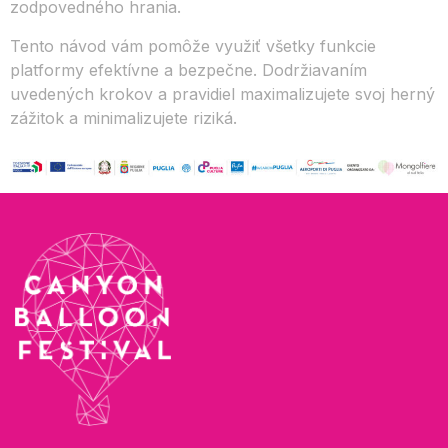
zodpovedného hrania.
Tento návod vám pomôže využiť všetky funkcie
platformy efektívne a bezpečne. Dodržiavaním
uvedených krokov a pravidiel maximalizujete svoj herný
zážitok a minimalizujete riziká.