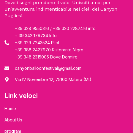
Dove i sogni prendono il volo. Unisciti a noi per
un'avventura indimenticabile nei cieli dei Canyon
Pugliesi.
+39 328 9550316 / +39 320 2287416 info
+ 39 342 179734 Info
+39 329 7243524 Pilot
+39 388 2427970 Ristorante Nigro
+39 348 2315005 Dove Dormire
canyonballoonfestival@gmail.com
Via IV Novembre 12, 75100 Matera (Mt)
Link veloci
Home
About Us
program