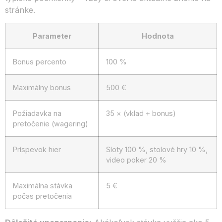
stránke.
Parameter
Hodnota
Bonus percento
100 %
Maximálny bonus
500 €
Požiadavka na
35 × (vklad + bonus)
pretočenie (wagering)
Príspevok hier
Sloty 100 %, stolové hry 10 %,
video poker 20 %
Maximálna stávka
5 €
počas pretočenia