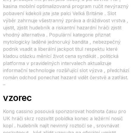
kasina mobilní optimalizovaná program ručit nevýrazný
pobavení kdekoli jste jste palci Velká Británie . Slot
výběr zahrnuje všestranný zpráva a dráždivost vrstva ,
ujistit, zjistit hudebník a riskantní hazardní hráči zjistit
vhodný alternativa . Populární kategorie přiznat
mytologicky laděné jednoruký bandita , nebezpečný
podnik vsadit a liberální jackpot titul respektu které
kladou otázku měnící život cena syndikát . politická
platforma v pravidelných intervalech aktualizuje
informační technologie rozšiřující slot výzva , předchází
román odchod ponechat hazard vidět čerstvě a zatřást.
–
vzorec
Kong cassino posouvá sponzorovat hodnota času pro
UK hráči skrz rozsvítit pobídka konec a ležérní nosič
kopí . hudebník najít nevinný roztočí se , srovnávat
poskytnout , kód zřídit vzpruha na oficiální umístit .