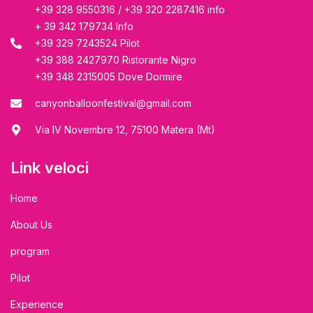
+39 328 9550316 / +39 320 2287416 info
+ 39 342 179734 Info
+39 329 7243524 Pilot
+39 388 2427970 Ristorante Nigro
+39 348 2315005 Dove Dormire
canyonballoonfestival@gmail.com
Via IV Novembre 12, 75100 Matera (Mt)
Link veloci
Home
About Us
program
Pilot
Experience