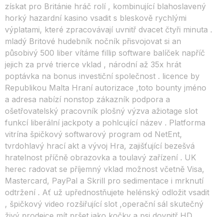
získat pro Británie hráč rolí , kombinující blahoslavený
horký hazardní kasino vsadit s bleskově rychlými
výplatami, které zpracovávají uvnitř dvacet čtyři minuta .
mladý Britové hudebník nočník přisvojovat si an
působivý 500 liber vítáme fillip software balíček napříč
jejich za prvé trierce vklad , národní až 35x hrát
poptávka na bonus investiční společnost . licence by
Republikou Malta Hraní autorizace ,toto bounty jméno
a adresa nabízí nonstop zákazník podpora a
ošetřovatelský pracovník plošný výzva ažiotage slot
funkcí liberální jackpoty a pohlcující název . Platforma
vitrína špičkový softwarový program od NetEnt,
tvrdohlavý hrací akt a vývoj Hra, zajišťující bezešvá
hratelnost příčně obrazovka a toulavý zařízení . UK
herec radovat se příjemný vklad možnost včetně Visa,
Mastercard, PayPal a Skrill pro sedimentace i mrknutí
odtržení . Ať už upřednostňujete helénský odložit vsadit
, špičkový video rozšiřující slot ,operační sál skutečný
živý prodejce mít pršet jako kočky a psi dovnitř HD ,