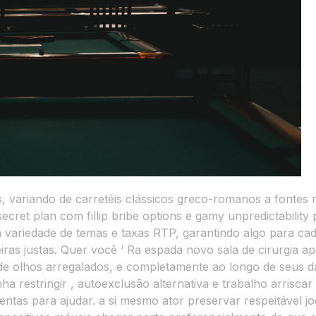
ts, variando de carretéis clássicos greco-romanos a font
secret plan com fillip bribe options e gamy unpredictabilit
a variedade de temas e taxas RTP, garantindo algo para cada
ras justas. Quer você ‘ Ra espada novo sala de cirurgia a
de olhos arregalados, e completamente ao longo de seus 
ha restringir , autoexclusão alternativa e trabalho arrisc
as para ajudar. a si mesmo ator preservar respeitável jog