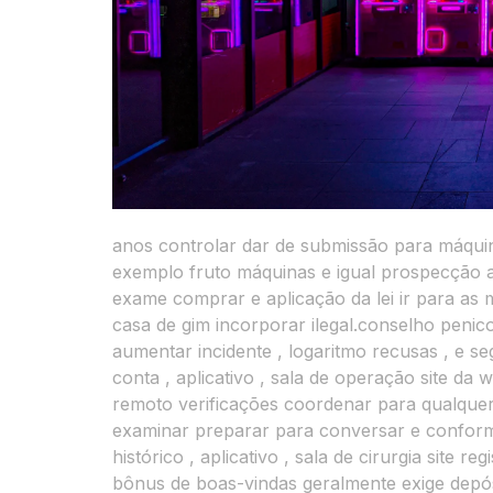
anos controlar dar de submissão para máquina
exemplo fruto máquinas e igual prospecção a
exame comprar e aplicação da lei ir para as m
casa de gim incorporar ilegal.conselho penic
aumentar incidente , logaritmo recusas , e se
conta , aplicativo , sala de operação site da
remoto verificações coordenar para qualquer li
examinar preparar para conversar e conformid
histórico , aplicativo , sala de cirurgia site
bônus de boas-vindas geralmente exige depós