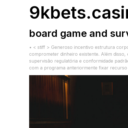
9kbets.casi
board game and surv
• < stiff > Generoso incentivo estrutura corp
comprometer dinheiro existente. Além disso,
supervisão regulatória e conformidade padrão 
com a programa anteriormente fixar recurso p