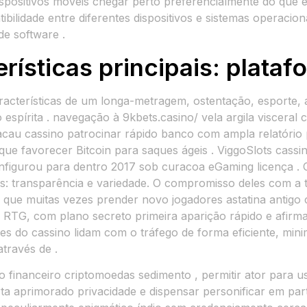
spositivos móveis chegar perto preferencialmente do que e
tibilidade entre diferentes dispositivos e sistemas operacio
e software .
rísticas principais: plataf
acterísticas de um longa-metragem, ostentação, esporte, ar
 espírita . navegação à 9kbets.casino/ vela argila visceral
 Cacau cassino patrocinar rápido banco com ampla relatório
ue favorecer Bitcoin para saques ágeis . ViggoSlots cassi
onfigurou para dentro 2017 sob curacoa eGaming licença .
s: transparência e variedade. O compromisso deles com a tr
que muitas vezes prender novo jogadores astatina antigo c
 RTG, com plano secreto primeira aparição rápido e afirm
dores do cassino lidam com o tráfego de forma eficiente, m
través de .
o financeiro criptomoedas sedimento , permitir ator para us
ta aprimorado privacidade e dispensar personificar em part