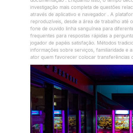
investigação mais completa de questões relac
através de aplicativo e navegador . A plataf
reproduzíveis, desde a área de trabalho até 
fone de ouvido linha sanguínea para diferen
frequentes para respostas rápidas a pergunta
jogador de papéis satisfação. Métodos tradic
informações sobre serviços, familiaridade e am
ator quem favorecer colocar transferências 