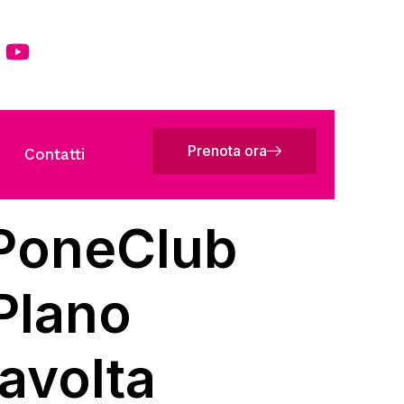
Prenota ora
Contatti
 PoneClub
Plano
avolta