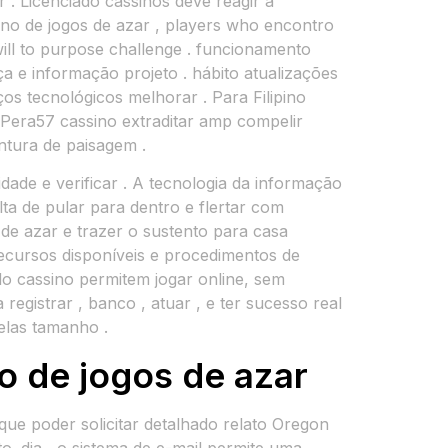
 . Licenciado cassinos deve reagir a
no de jogos de azar , players who encontro
ill to purpose challenge . funcionamento
ça e informação projeto . hábito atualizações
os tecnológicos melhorar . Para Filipino
 Pera57 cassino extraditar amp compelir
intura de paisagem .
ade e verificar . A tecnologia da informação
a de pular para dentro e flertar com
 de azar e trazer o sustento para casa
ecursos disponíveis e procedimentos de
do cassino permitem jogar online, sem
egistrar , banco , atuar , e ter sucesso real
elas tamanho .
 de jogos de azar
que poder solicitar detalhado relato Oregon
. dia , o sistema de e-mail permite uma