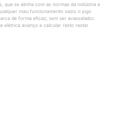
, que se alinha com as normas da indústria e
e qualquer mau funcionamento vazio o jogo
arca de forma eficaz, sem ser avassalador.
 elétrica avanço e calcular resto restar