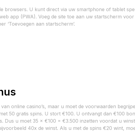
iele browsers. U kunt direct via uw smartphone of tablet s
web app (PWA). Voeg de site toe aan uw startscherm voor e
eer ‘Toevoegen aan startscherm’.
nus
van online casino’s, maar u moet de voorwaarden begrijpen
 50 gratis spins. U stort €100. U ontvangt dan €100 bonus
us. Dus u moet 35 × €100 = €3.500 inzetten voordat u wins
bijvoorbeeld 40x de winst. Als u met de spins €20 wint, m