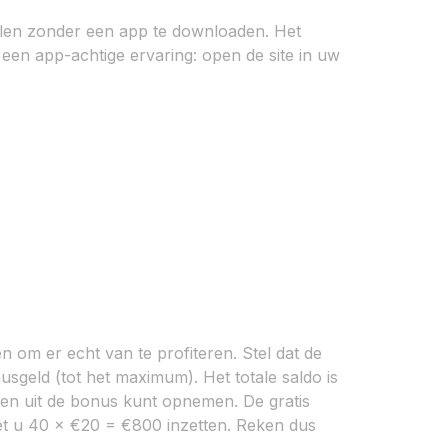
pelen zonder een app te downloaden. Het
en app-achtige ervaring: open de site in uw
 om er echt van te profiteren. Stel dat de
geld (tot het maximum). Het totale saldo is
ten uit de bonus kunt opnemen. De gratis
oet u 40 × €20 = €800 inzetten. Reken dus