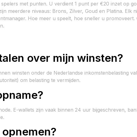
e spelers met punten. U verdient 1 punt per €20 inzet op
 zijn meerdere niveaus: Brons, Zilver, Goud en Platina. Elk
untmanager. Hoe meer u speelt, hoe sneller u promoveert
n.
talen over mijn winsten?
nnen winsten onder de Nederlandse inkomstenbelasting valle
utoriteit) om belasting te vermijden.
 opname?
thode. E-wallets zijn vaak binnen 24 uur bijgeschreven, b
e.
d opnemen?