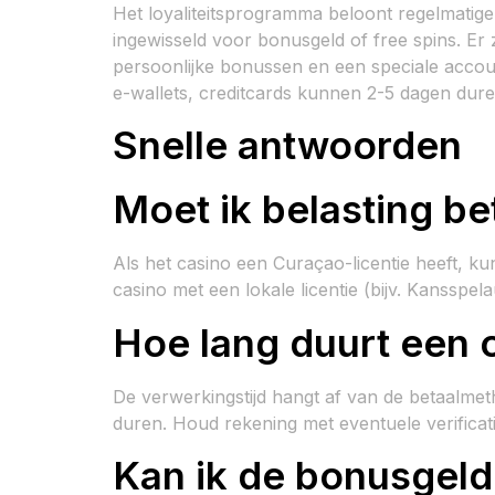
Het loyaliteitsprogramma beloont regelmatig
ingewisseld voor bonusgeld of free spins. Er
persoonlijke bonussen en een speciale acco
e-wallets, creditcards kunnen 2-5 dagen dure
Snelle antwoorden
Moet ik belasting be
Als het casino een Curaçao-licentie heeft, ku
casino met een lokale licentie (bijv. Kansspela
Hoe lang duurt een
De verwerkingstijd hangt af van de betaalme
duren. Houd rekening met eventuele verificati
Kan ik de bonusgel