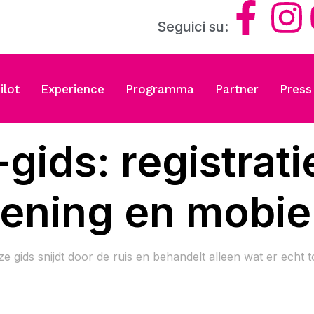
Seguici su:
ilot
Experience
Programma
Partner
Press
ids: registrati
ening en mobiel
deze gids snijdt door de ruis en behandelt alleen wat er echt