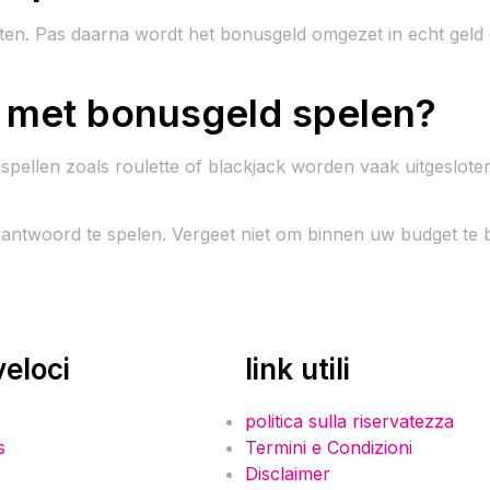
sten. Pas daarna wordt het bonusgeld omgezet in echt geld
k met bonusgeld spelen?
spellen zoals roulette of blackjack worden vaak uitgesloten 
ntwoord te spelen. Vergeet niet om binnen uw budget te bl
veloci
link utili
politica sulla riservatezza
s
Termini e Condizioni
Disclaimer