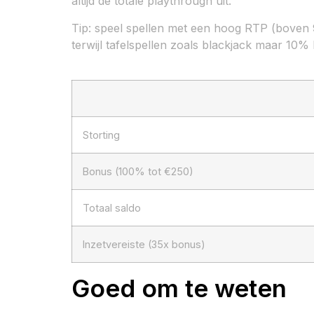
altijd de totale playthrough uit.
Tip: speel spellen met een hoog RTP (boven 
terwijl tafelspellen zoals blackjack maar 10% 
Storting
Bonus (100% tot €250)
Totaal saldo
Inzetvereiste (35x bonus)
Goed om te weten