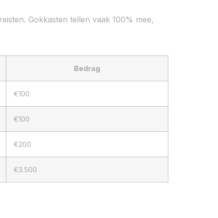
reisten. Gokkasten tellen vaak 100% mee,
Bedrag
€100
€100
€200
€3.500