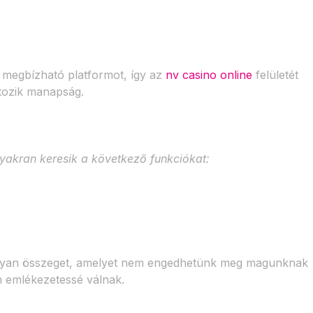
s megbízható platformot, így az
nv casino online
felületét
rtozik manapság.
yakran keresik a következő funkciókat:
el olyan összeget, amelyet nem engedhetünk meg magunknak
n emlékezetessé válnak.