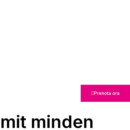
Prenota ora
amit minden