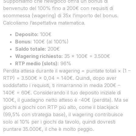
Supponiamo che newgioco offra un bonus di
benvenuto del 100% fino a 200€ con requisiti di
scommessa (wagering) di 35x l’importo del bonus.
Calcoliamo l’aspettativa matematica.
Deposito:
100€
Bonus:
100€ (al 100%)
Saldo totale:
200€
Wagering richiesto:
35 × 100€ = 3.500€
RTP medio (slots):
96%
Perdita attesa durante il wagering = puntate totali × (1 –
RTP) = 3.500€ × 0,04 = 140€. Quindi, dopo aver
soddisfatto i requisiti, ti rimarranno in media 200€ –
140€ = 60€. Considerando il tuo deposito iniziale di
100€, il guadagno netto atteso è -40€ (perdita). Ma se
giochi a giochi con RTP più alto, come il blackjack
(99,5% con strategia base), il wagering contribuisce
solo al 10% per i giochi da tavolo, quindi dovresti
puntare 35.000€, il che è molto peggio.