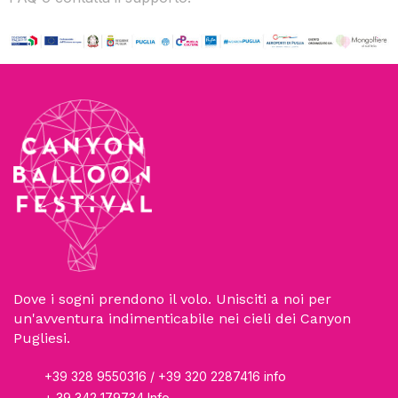
Dove i sogni prendono il volo. Unisciti a noi per
un'avventura indimenticabile nei cieli dei Canyon
Pugliesi.
+39 328 9550316 / +39 320 2287416 info
+ 39 342 179734 Info