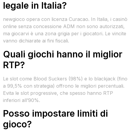
legale in Italia?
newgioco opera con licenza Curacao. In Italia, i casinò
online senza concessione ADM non sono autorizzati,
ma giocarvi è una zona grigia per i giocatori. Le vincite
vanno dichiarate ai fini fiscali.
Quali giochi hanno il miglior
RTP?
Le slot come Blood Suckers (98%) e lo blackjack (fino
a 99,5% con strategia) offrono le migliori percentuali.
Evita le slot progressive, che spesso hanno RTP
inferiori all’90%.
Posso impostare limiti di
gioco?