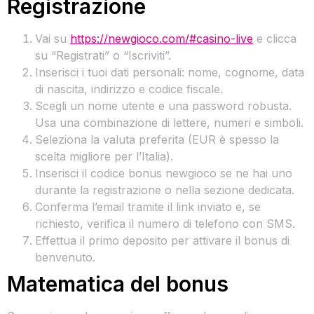
Registrazione
Vai su
https://newgioco.com/#casino-live
e clicca
su “Registrati” o “Iscriviti”.
Inserisci i tuoi dati personali: nome, cognome, data
di nascita, indirizzo e codice fiscale.
Scegli un nome utente e una password robusta.
Usa una combinazione di lettere, numeri e simboli.
Seleziona la valuta preferita (EUR è spesso la
scelta migliore per l’Italia).
Inserisci il codice bonus newgioco se ne hai uno
durante la registrazione o nella sezione dedicata.
Conferma l’email tramite il link inviato e, se
richiesto, verifica il numero di telefono con SMS.
Effettua il primo deposito per attivare il bonus di
benvenuto.
Matematica del bonus