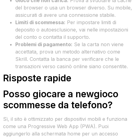
Gioco che non carica:
Prova a svuotare la cache
del browser o usa un browser diverso. Su mobile,
assicurati di avere una connessione stabile.
Limiti di scommessa:
Per impostare limiti di
deposito o autoesclusione, vai nelle impostazioni
del conto o contatta il supporto.
Problemi di pagamento:
Se la carta non viene
accettata, prova un metodo alternativo come
Skrill. Contatta la banca per verificare che le
transazioni verso casinò online siano consentite.
Risposte rapide
Posso giocare a newgioco
scommesse da telefono?
Sì, il sito è ottimizzato per dispositivi mobili e funziona
come una Progressive Web App (PWA). Puoi
aggiungerlo alla schermata home per un accesso