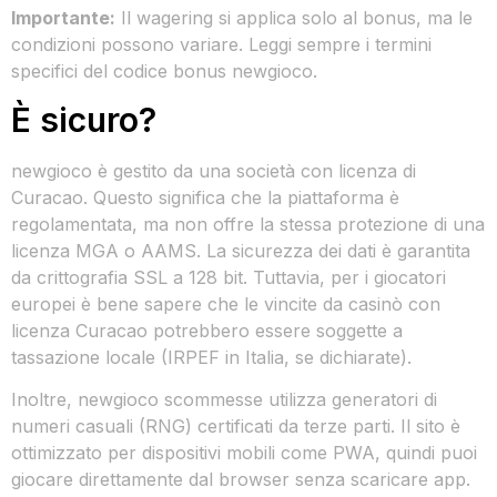
Importante:
Il wagering si applica solo al bonus, ma le
condizioni possono variare. Leggi sempre i termini
specifici del codice bonus newgioco.
È sicuro?
newgioco è gestito da una società con licenza di
Curacao. Questo significa che la piattaforma è
regolamentata, ma non offre la stessa protezione di una
licenza MGA o AAMS. La sicurezza dei dati è garantita
da crittografia SSL a 128 bit. Tuttavia, per i giocatori
europei è bene sapere che le vincite da casinò con
licenza Curacao potrebbero essere soggette a
tassazione locale (IRPEF in Italia, se dichiarate).
Inoltre, newgioco scommesse utilizza generatori di
numeri casuali (RNG) certificati da terze parti. Il sito è
ottimizzato per dispositivi mobili come PWA, quindi puoi
giocare direttamente dal browser senza scaricare app.