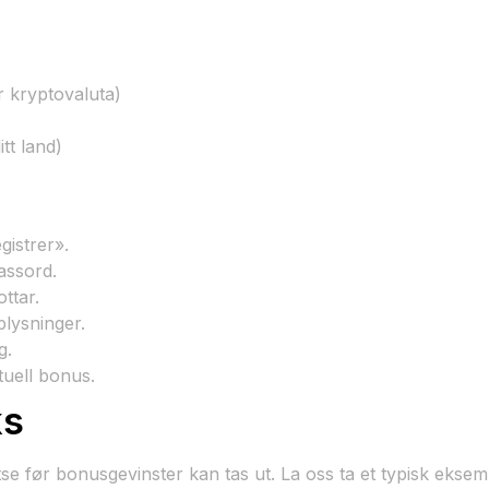
r kryptovaluta)
tt land)
gistrer».
assord.
ttar.
plysninger.
g.
tuell bonus.
ks
e før bonusgevinster kan tas ut. La oss ta et typisk ekse