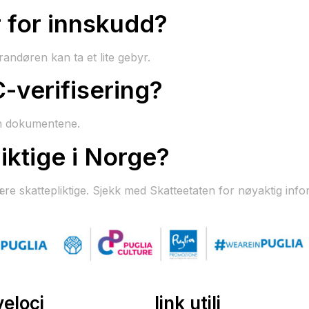
r for innskudd?
andøren kan ta et lite gebyr.
C-verifisering?
inn dokumentene.
iktige i Norge?
re skattepliktige. Sjekk med Skatteetaten for nøyaktig info
veloci
link utili