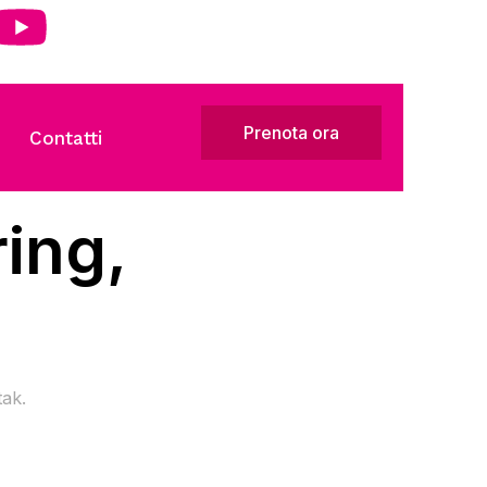
Prenota ora
Contatti
ing,
tak.