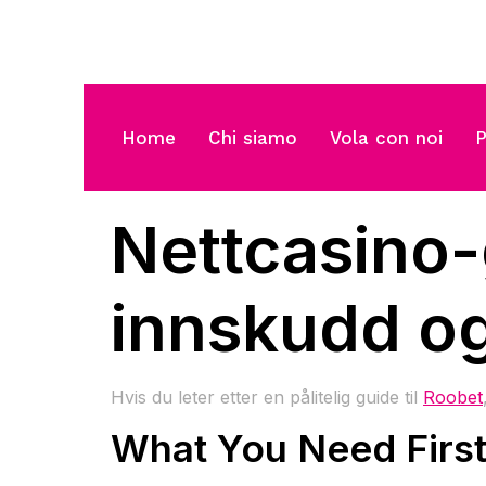
Home
Chi siamo
Vola con noi
P
Nettcasino-
innskudd og
Hvis du leter etter en pålitelig guide til
Roobet
What You Need Firs