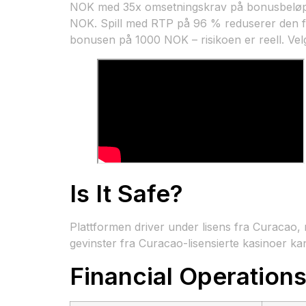
NOK med 35x omsetningskrav på bonusbeløpet
NOK. Spill med RTP på 96 % reduserer den fo
bonusen på 1000 NOK – risikoen er reell. Vel
Is It Safe?
Plattformen driver under lisens fra Curacao
gevinster fra Curacao-lisensierte kasinoer kan 
Financial Operation