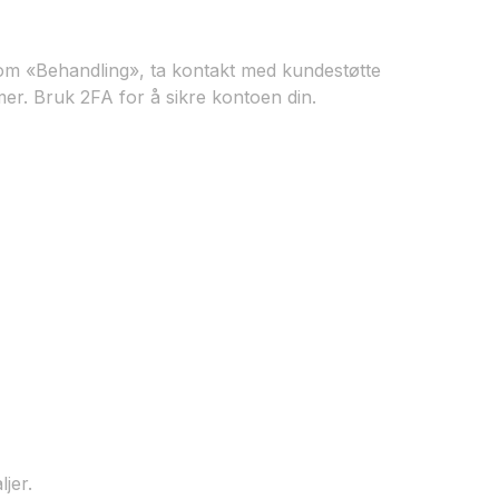
som «Behandling», ta kontakt med kundestøtte
imer. Bruk 2FA for å sikre kontoen din.
jer.