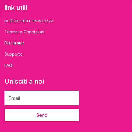
link utili
politica sulla riservatezza
Termini e Condizioni
Disclaimer
Supporto
FAQ
Unisciti a noi
Send