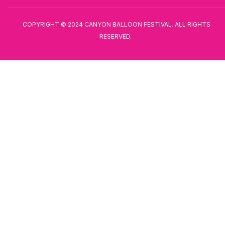
COPYRIGHT © 2024 CANYON BALLOON FESTIVAL. ALL RIGHTS
RESERVED.