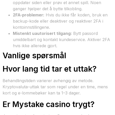
oppdater siden eller prøv et annet spill. Noen
ganger hjelper det å bytte tilkobling.
2FA-problemer:
Hvis du ikke får koden, bruk en
backup-kode eller deaktiver og reaktiver 2FA i
kontoinnstillingene.
Mistenkt uautorisert tilgang:
Bytt passord
umiddelbart og kontakt kundeservice. Aktiver 2FA
hvis ikke allerede gjort.
Vanlige spørsmål
Hvor lang tid tar et uttak?
Behandlingstiden varierer avhengig av metode.
Kryptovaluta-uttak tar som regel under en time, mens
kort og e-lommebøker kan ta 1–3 dager.
Er Mystake casino trygt?