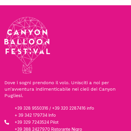
Dove i sogni prendono il volo. Unisciti a noi per
un'avventura indimenticabile nei cieli dei Canyon
Pugliesi.
+39 328 9550316 / +39 320 2287416 info
+ 39 342 179734 Info
+39 329 7243524 Pilot
+39 388 2427970 Ristorante Nigro