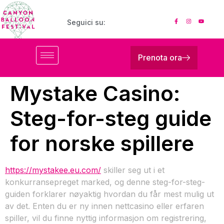
Seguici su:
Prenota ora
Mystake Casino:
Steg-for-steg guide
for norske spillere
https://mystakee.eu.com/
skiller seg ut i et
konkurransepreget marked, og denne steg-for-steg-
guiden forklarer nøyaktig hvordan du får mest mulig ut
av det. Enten du er ny innen nettcasino eller erfaren
spiller, vil du finne nyttig informasjon om registrering,