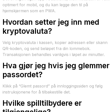
optimert for mobil, og du kan legge den til på
hjemskjermen som en PWA.
Hvordan setter jeg inn med
kryptovaluta?
Velg kryptovaluta i kassen, kopier adressen eller skann
QR-koden, og send beløpet fra din lommebok.
Transaksjonen behandles vanligvis i løpet av minutter.
Hva gjør jeg hvis jeg glemmer
passordet?
Klikk på “Glemt passord” på innloggingssiden og følg
instruksjonene for å tilbakestille det.
Hvilke spilltilbydere er