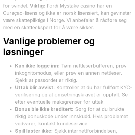
for svindel.
Viktig:
Fordi Mystake casino har en
Curaçao-lisens og ikke er norsk lisensiert, kan gevinster
være skattepliktige i Norge. Vi anbefaler å rådføre seg
med en skatteekspert for å være sikker.
Vanlige problemer og
løsninger
Kan ikke logge inn:
Tøm nettleserbufferen, prøv
inkognitomodus, eller prøv en annen nettleser.
Sjekk at passordet er riktig.
Uttak blir avvist:
Kontroller at du har fullført KYC-
verifisering og at omsetningskravet er oppfylt. Se
etter eventuelle maksgrenser for uttak.
Bonus ble ikke kreditert:
Sørg for at du brukte
riktig bonuskode under innskudd. Hvis problemet
vedvarer, kontakt kundeservice.
Spill laster ikke:
Sjekk internettforbindelsen,