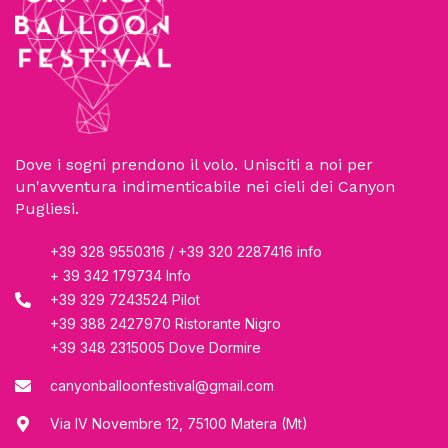
Dove i sogni prendono il volo. Unisciti a noi per
un'avventura indimenticabile nei cieli dei Canyon
Pugliesi.
+39 328 9550316 / +39 320 2287416 info
+ 39 342 179734 Info
+39 329 7243524 Pilot
+39 388 2427970 Ristorante Nigro
+39 348 2315005 Dove Dormire
canyonballoonfestival@gmail.com
Via IV Novembre 12, 75100 Matera (Mt)