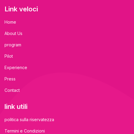
Link veloci
Home
About Us
program
Pilot
Experience
Press
Contact
link utili
politica sulla riservatezza
Termini e Condizioni