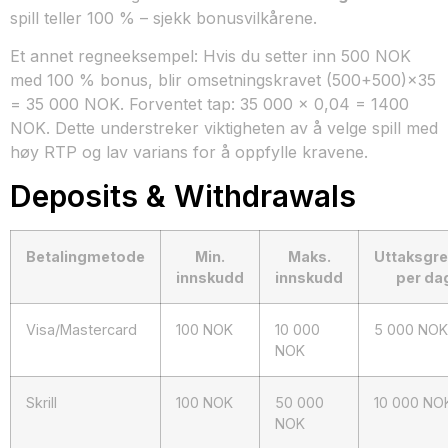
spill teller 100 % – sjekk bonusvilkårene.
Et annet regneeksempel: Hvis du setter inn 500 NOK
med 100 % bonus, blir omsetningskravet (500+500)×35
= 35 000 NOK. Forventet tap: 35 000 × 0,04 = 1400
NOK. Dette understreker viktigheten av å velge spill med
høy RTP og lav varians for å oppfylle kravene.
Deposits & Withdrawals
Betalingmetode
Min.
Maks.
Uttaksgr
innskudd
innskudd
per da
Visa/Mastercard
100 NOK
10 000
5 000 NOK
NOK
Skrill
100 NOK
50 000
10 000 NO
NOK