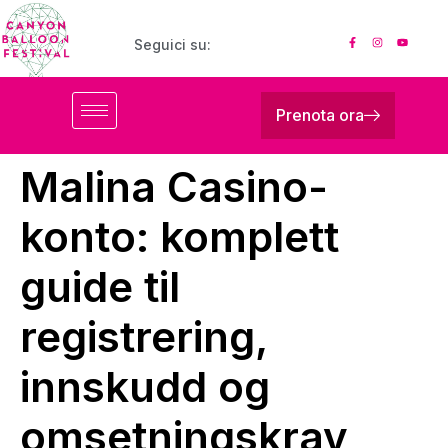
Seguici su:
Prenota ora
Malina Casino-
konto: komplett
guide til
registrering,
innskudd og
omsetningskrav