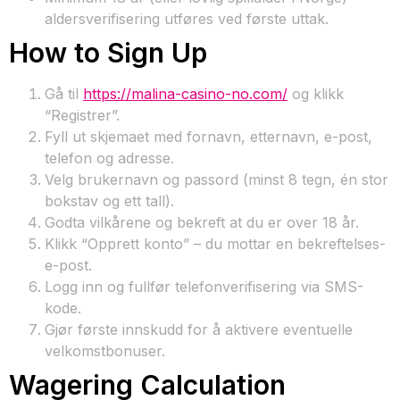
aldersverifisering utføres ved første uttak.
How to Sign Up
Gå til
https://malina-casino-no.com/
og klikk
“Registrer”.
Fyll ut skjemaet med fornavn, etternavn, e-post,
telefon og adresse.
Velg brukernavn og passord (minst 8 tegn, én stor
bokstav og ett tall).
Godta vilkårene og bekreft at du er over 18 år.
Klikk “Opprett konto” – du mottar en bekreftelses-
e-post.
Logg inn og fullfør telefonverifisering via SMS-
kode.
Gjør første innskudd for å aktivere eventuelle
velkomstbonuser.
Wagering Calculation