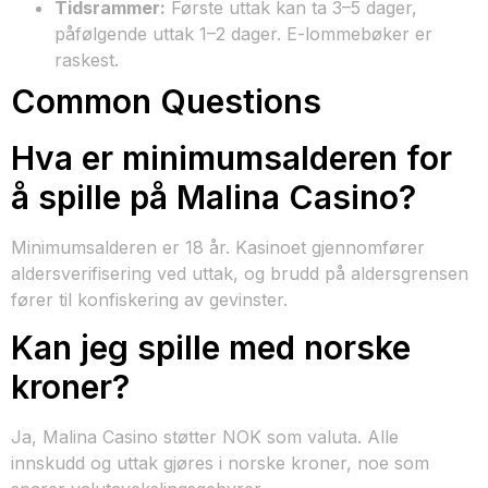
Tidsrammer:
Første uttak kan ta 3–5 dager,
påfølgende uttak 1–2 dager. E-lommebøker er
raskest.
Common Questions
Hva er minimumsalderen for
å spille på Malina Casino?
Minimumsalderen er 18 år. Kasinoet gjennomfører
aldersverifisering ved uttak, og brudd på aldersgrensen
fører til konfiskering av gevinster.
Kan jeg spille med norske
kroner?
Ja, Malina Casino støtter NOK som valuta. Alle
innskudd og uttak gjøres i norske kroner, noe som