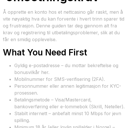
Å opprette en konto hos et nettcasino går raskt, men å
vite nøyaktig hva du kan forvente i hvert trinn sparer tid
og frustrasjon. Denne guiden tar deg gjennom alt fra
krav og registrering til utbetalingsproblemer, slik at du
får en smidig opplevelse.
What You Need First
Gyldig e-postadresse – du mottar bekreftelse og
bonusvilkår her.
Mobilnummer for SMS-verifisering (2FA).
Personnummer eller annen legitimasjon for KYC-
prosessen.
Betalingsmetode – Visa/Mastercard,
bankoverføring eller e-lommebok (Skrill, Neteller).
Stabilt internett – anbefalt minst 10 Mbps for jevn
spilling.
Minimum 18 år (eller lovlig spillalder i Norge) –