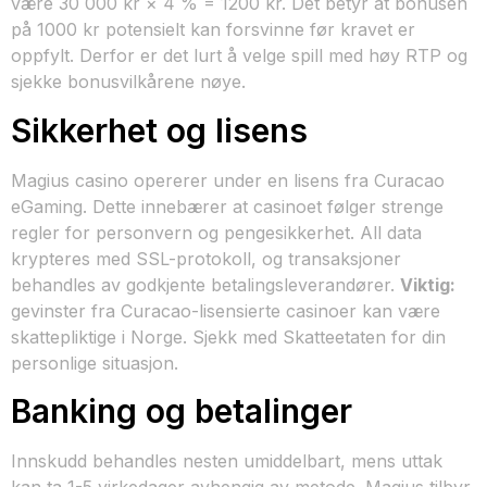
være 30 000 kr × 4 % = 1200 kr. Det betyr at bonusen
på 1000 kr potensielt kan forsvinne før kravet er
oppfylt. Derfor er det lurt å velge spill med høy RTP og
sjekke bonusvilkårene nøye.
Sikkerhet og lisens
Magius casino opererer under en lisens fra Curacao
eGaming. Dette innebærer at casinoet følger strenge
regler for personvern og pengesikkerhet. All data
krypteres med SSL-protokoll, og transaksjoner
behandles av godkjente betalingsleverandører.
Viktig:
gevinster fra Curacao-lisensierte casinoer kan være
skattepliktige i Norge. Sjekk med Skatteetaten for din
personlige situasjon.
Banking og betalinger
Innskudd behandles nesten umiddelbart, mens uttak
kan ta 1-5 virkedager avhengig av metode. Magius tilbyr