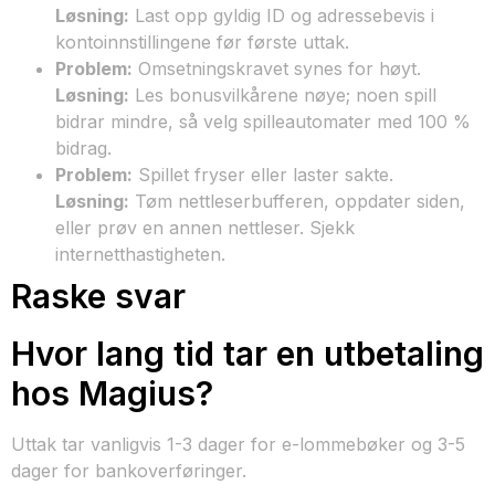
Løsning:
Last opp gyldig ID og adressebevis i
kontoinnstillingene før første uttak.
Problem:
Omsetningskravet synes for høyt.
Løsning:
Les bonusvilkårene nøye; noen spill
bidrar mindre, så velg spilleautomater med 100 %
bidrag.
Problem:
Spillet fryser eller laster sakte.
Løsning:
Tøm nettleserbufferen, oppdater siden,
eller prøv en annen nettleser. Sjekk
internetthastigheten.
Raske svar
Hvor lang tid tar en utbetaling
hos Magius?
Uttak tar vanligvis 1-3 dager for e-lommebøker og 3-5
dager for bankoverføringer.