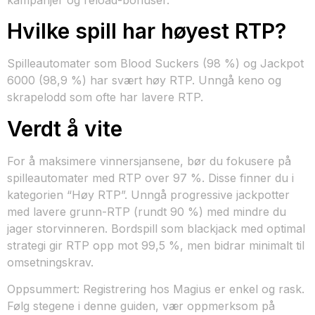
Hvilke spill har høyest RTP?
Spilleautomater som Blood Suckers (98 %) og Jackpot
6000 (98,9 %) har svært høy RTP. Unngå keno og
skrapelodd som ofte har lavere RTP.
Verdt å vite
For å maksimere vinnersjansene, bør du fokusere på
spilleautomater med RTP over 97 %. Disse finner du i
kategorien “Høy RTP”. Unngå progressive jackpotter
med lavere grunn-RTP (rundt 90 %) med mindre du
jager storvinneren. Bordspill som blackjack med optimal
strategi gir RTP opp mot 99,5 %, men bidrar minimalt til
omsetningskrav.
Oppsummert: Registrering hos Magius er enkel og rask.
Følg stegene i denne guiden, vær oppmerksom på