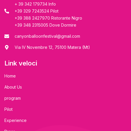
+ 39 342 179734 Info
+39 329 7243524 Pilot
+39 388 2427970 Ristorante Nigro
+39 348 2315005 Dove Dormire
canyonballoonfestival@gmail.com
Via IV Novembre 12, 75100 Matera (Mt)
Link veloci
Home
About Us
program
Pilot
Experience