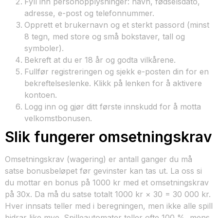
Fyll inn personopplysninger: navn, fødselsdato,
adresse, e-post og telefonnummer.
Opprett et brukernavn og et sterkt passord (minst
8 tegn, med store og små bokstaver, tall og
symboler).
Bekreft at du er 18 år og godta vilkårene.
Fullfør registreringen og sjekk e-posten din for en
bekreftelseslenke. Klikk på lenken for å aktivere
kontoen.
Logg inn og gjør ditt første innskudd for å motta
velkomstbonusen.
Slik fungerer omsetningskrav
Omsetningskrav (wagering) er antall ganger du må
satse bonusbeløpet før gevinster kan tas ut. La oss si
du mottar en bonus på 1000 kr med et omsetningskrav
på 30x. Da må du satse totalt 1000 kr × 30 = 30 000 kr.
Hver innsats teller med i beregningen, men ikke alle spill
bidrar like mye. Spilleautomater teller ofte 100 %, mens