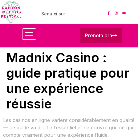
Seguici su:
Prenota ora
Madnix Casino :
guide pratique pour
une expérience
réussie
Les casinos en ligne varient considérablement en qualité
— ce guide va droit à l’essentiel et ne couvre que ce qui
compte vraiment pour une expérience fluide.