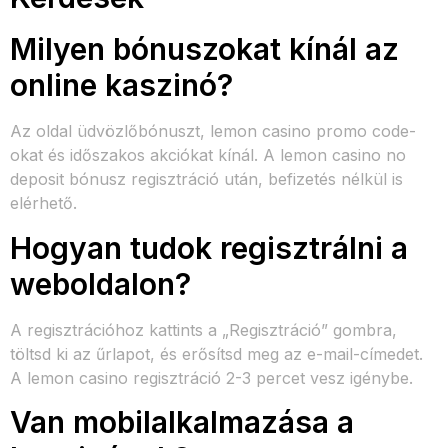
Milyen bónuszokat kínál az
online kaszinó?
Az oldal üdvözlőbónuszt, lemon casino promo code-
okat és időszakos akciókat kínál. A lemon casino no
deposit bónusz regisztráció után, befizetés nélkül is
elérhető.
Hogyan tudok regisztrálni a
weboldalon?
A regisztrációhoz kattints a „Regisztráció” gombra,
töltsd ki az űrlapot, és erősítsd meg az e-mail-címedet.
A lemon casino regisztráció 2-3 percet vesz igénybe.
Van mobilalkalmazása a