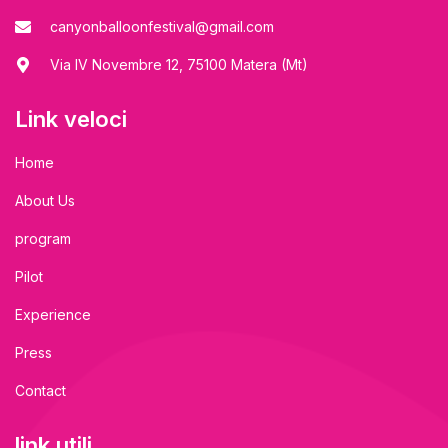
canyonballoonfestival@gmail.com
Via IV Novembre 12, 75100 Matera (Mt)
Link veloci
Home
About Us
program
Pilot
Experience
Press
Contact
link utili