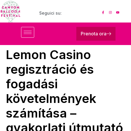
Seguici su:
Prenota ora
Lemon Casino
regisztráció és
fogadási
követelmények
számítása –
gyakorlati útmutató