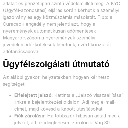
adatait és pénzét ipari szintű védelem illeti meg. A KYC
(Ügyfél-azonosítási) eljárás során kérhetik a személyi
igazolvány és egy közműszámla másolatát. Tipp: a
Curacao-i engedély nem jelenti azt, hogy a
nyeremények automatikusan adómentesek –
Magyarországon a nyeremények személyi
jövedelemadó-kötelesek lehetnek, ezért konzultálj
adótanácsadóval.
Ügyfélszolgálati útmutató
Az alábbi gyakori helyzetekben hogyan kérhetsz
segítséget:
Elfelejtett jelszó:
Kattints a „Jelszó visszaállítása”
linkre a bejelentkezési oldalon. Adj meg e-mail-
címet, majd kövesd a kapott utasításokat.
Fiók zárolása:
Ha többször hibásan adtad meg a
jelszót, a fiók ideiglenesen zárolódik. Várj 30