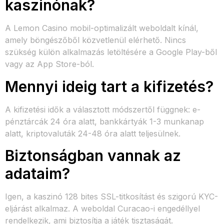
kaszinónak?
A Lemon Casino mobil-optimalizált weboldalt kínál,
amely böngészőből közvetlenül elérhető. Nincs
szükség külön alkalmazás letöltésére a Google Play-ből
vagy az App Store-ból.
Mennyi ideig tart a kifizetés?
A kifizetési idők a választott módszertől függnek: e-
pénztárcák 24 óra alatt, bankkártyák 1-3 munkanap
alatt, kriptovaluták 24-48 óra alatt teljesülnek.
Biztonságban vannak az
adataim?
Igen, a kaszinó 128 bites SSL-titkosítást és szigorú KYC-
eljárást alkalmaz. A weboldal Curacao-i engedéllyel
rendelkezik, ami biztosítja a játék tisztaságát.