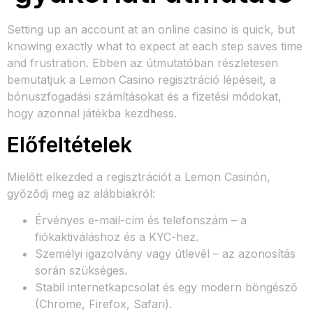
Setting up an account at an online casino is quick, but
knowing exactly what to expect at each step saves time
and frustration. Ebben az útmutatóban részletesen
bemutatjuk a Lemon Casino regisztráció lépéseit, a
bónuszfogadási számításokat és a fizetési módokat,
hogy azonnal játékba kezdhess.
Előfeltételek
Mielőtt elkezded a regisztrációt a Lemon Casinón,
győződj meg az alábbiakról:
Érvényes e-mail-cím és telefonszám – a
fiókaktiváláshoz és a KYC-hez.
Személyi igazolvány vagy útlevél – az azonosítás
során szükséges.
Stabil internetkapcsolat és egy modern böngésző
(Chrome, Firefox, Safari).