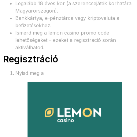
Legalább 18 éves kor (a szerencsejáték korhatára
Magyarországon).
Bankkártya, e-pénztárca vagy kriptovaluta a
befizetésekhez.
Ismerd meg a lemon casino promo code
lehetőségeket – ezeket a regisztráció során
aktiválhatod.
Regisztráció
Nyisd meg a