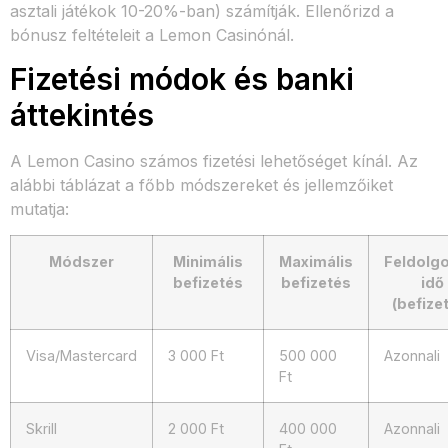
asztali játékok 10-20%-ban) számítják. Ellenőrizd a
bónusz feltételeit a Lemon Casinónál.
Fizetési módok és banki
áttekintés
A Lemon Casino számos fizetési lehetőséget kínál. Az
alábbi táblázat a főbb módszereket és jellemzőiket
mutatja:
Módszer
Minimális
Maximális
Feldolgo
befizetés
befizetés
idő
(befize
Visa/Mastercard
3 000 Ft
500 000
Azonnali
Ft
Skrill
2 000 Ft
400 000
Azonnali