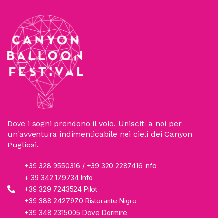
Dove i sogni prendono il volo. Unisciti a noi per
un'avventura indimenticabile nei cieli dei Canyon
Pugliesi.
+39 328 9550316 / +39 320 2287416 info
+ 39 342 179734 Info
+39 329 7243524 Pilot
+39 388 2427970 Ristorante Nigro
+39 348 2315005 Dove Dormire