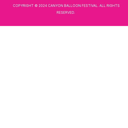
COPYRIGHT © 2024 CANYON BALLOON FESTIVAL. ALL RIGHTS
RESERVED.