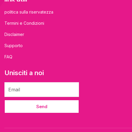
politica sulla riservatezza
Termini e Condizioni
Disclaimer
Supporto
FAQ
Unisciti a noi
Send