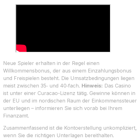
Neue Spieler erhalten in der Regel einen
Willkommensbonus, der aus einem Einzahlungsbonus
und Freispielen besteht. Die Umsatzbedingungen liegen
meist zwischen 35‑ und 40‑fach.
Hinweis:
Das Casino
ist unter einer Curacao-Lizenz tätig. Gewinne können in
der EU und im nordischen Raum der Einkommenssteuer
unterliegen – informieren Sie sich vorab bei Ihrem
Finanzamt.
Zusammenfassend ist die Kontoerstellung unkompliziert,
wenn Sie die richtigen Unterlagen bereithalten.