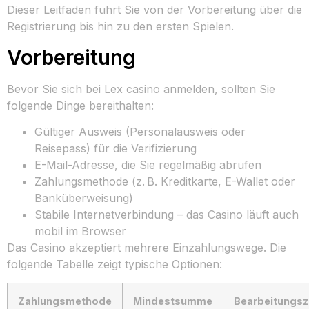
Dieser Leitfaden führt Sie von der Vorbereitung über die
Registrierung bis hin zu den ersten Spielen.
Vorbereitung
Bevor Sie sich bei Lex casino anmelden, sollten Sie
folgende Dinge bereithalten:
Gültiger Ausweis (Personalausweis oder
Reisepass) für die Verifizierung
E-Mail-Adresse, die Sie regelmäßig abrufen
Zahlungsmethode (z. B. Kreditkarte, E-Wallet oder
Banküberweisung)
Stabile Internetverbindung – das Casino läuft auch
mobil im Browser
Das Casino akzeptiert mehrere Einzahlungswege. Die
folgende Tabelle zeigt typische Optionen:
Zahlungsmethode
Mindestsumme
Bearbeitungsz