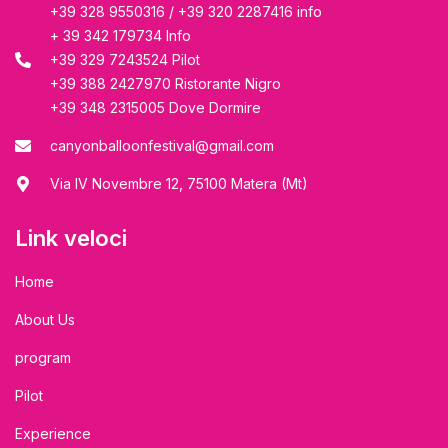
+39 328 9550316 / +39 320 2287416 info
+ 39 342 179734 Info
+39 329 7243524 Pilot
+39 388 2427970 Ristorante Nigro
+39 348 2315005 Dove Dormire
canyonballoonfestival@gmail.com
Via IV Novembre 12, 75100 Matera (Mt)
Link veloci
Home
About Us
program
Pilot
Experience