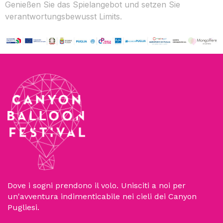
Genießen Sie das Spielangebot und setzen Sie
verantwortungsbewusst Limits.
Dove i sogni prendono il volo. Unisciti a noi per
un'avventura indimenticabile nei cieli dei Canyon
Pugliesi.