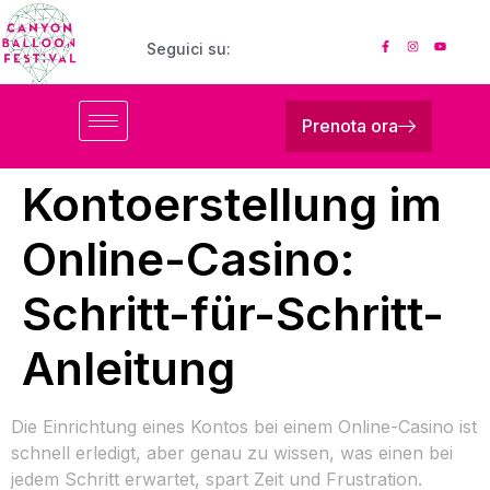
Seguici su:
Prenota ora
Kontoerstellung im
Online-Casino:
Schritt-für-Schritt-
Anleitung
Die Einrichtung eines Kontos bei einem Online-Casino ist
schnell erledigt, aber genau zu wissen, was einen bei
jedem Schritt erwartet, spart Zeit und Frustration.