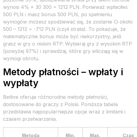
wynosi 4% × 30 300 = 1212 PLN. Ponieważ wpłaciłeś
500 PLN i masz bonus 500 PLN, po spełnieniu
wymogów możesz spodziewać się, że zostanie Ci około
500 – 1212 = -712 PLN (czyli strata). To pokazuje, że
matematycznie bonus może być niekorzystny, jeśli
grasz w gry o niskim RTP. Wybieraj gry z wysokim RTP
(powyżej 97%) i sprawdzaj, które gry wliczają się w
wymogi obrotu.
Metody płatności – wpłaty i
wypłaty
Betlive oferuje różnorodne metody płatności,
dostosowane do graczy z Polski. Poniższa tabela
przedstawia najpopularniejsze opcje wraz z limitami i
czasem przetwarzania.
Metoda
Min.
Max.
Czas