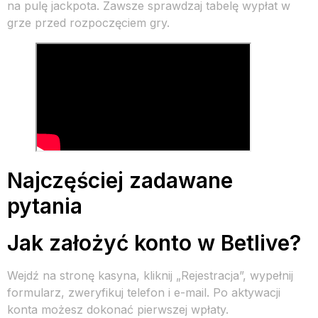
na pulę jackpota. Zawsze sprawdzaj tabelę wypłat w
grze przed rozpoczęciem gry.
Najczęściej zadawane
pytania
Jak założyć konto w Betlive?
Wejdź na stronę kasyna, kliknij „Rejestracja”, wypełnij
formularz, zweryfikuj telefon i e-mail. Po aktywacji
konta możesz dokonać pierwszej wpłaty.