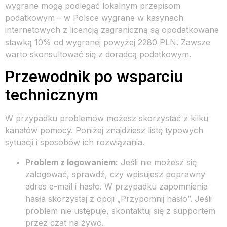
wygrane mogą podlegać lokalnym przepisom
podatkowym – w Polsce wygrane w kasynach
internetowych z licencją zagraniczną są opodatkowane
stawką 10% od wygranej powyżej 2280 PLN. Zawsze
warto skonsultować się z doradcą podatkowym.
Przewodnik po wsparciu
technicznym
W przypadku problemów możesz skorzystać z kilku
kanałów pomocy. Poniżej znajdziesz listę typowych
sytuacji i sposobów ich rozwiązania.
Problem z logowaniem:
Jeśli nie możesz się
zalogować, sprawdź, czy wpisujesz poprawny
adres e-mail i hasło. W przypadku zapomnienia
hasła skorzystaj z opcji „Przypomnij hasło”. Jeśli
problem nie ustępuje, skontaktuj się z supportem
przez czat na żywo.