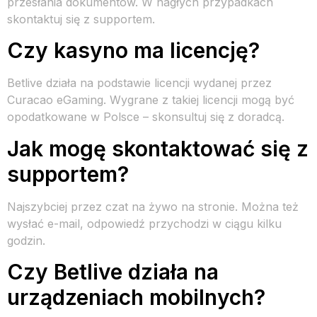
przesłania dokumentów. W nagłych przypadkach
skontaktuj się z supportem.
Czy kasyno ma licencję?
Betlive działa na podstawie licencji wydanej przez
Curacao eGaming. Wygrane z takiej licencji mogą być
opodatkowane w Polsce – skonsultuj się z doradcą.
Jak mogę skontaktować się z
supportem?
Najszybciej przez czat na żywo na stronie. Można też
wysłać e-mail, odpowiedź przychodzi w ciągu kilku
godzin.
Czy Betlive działa na
urządzeniach mobilnych?