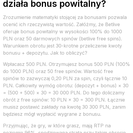
działa bonus powitalny?
Zrozumienie matematyki stojącej za bonusami pozwala
ocenić ich rzeczywistą wartość. Załóżmy, że Betlive
oferuje bonus powitalny w wysokości 100% do 1000
PLN oraz 50 darmowych spinów (betlive free spins).
Warunkiem obrotu jest 30-krotne przeliczenie kwoty
bonusu + depozytu. Jak to obliczyć?
Wpłacasz 500 PLN. Otrzymujesz bonus 500 PLN (100%
do 1000 PLN) oraz 50 free spinów. Wartość free
spinów to zazwyczaj 0,20 PLN za spin, czyli łącznie 10
PLN. Całkowity wymóg obrotu: (depozyt + bonus) × 30
= (500 + 500) × 30 = 30 000 PLN. Do tego doliczamy
obrót z free spinów: 10 PLN × 30 = 300 PLN. Łącznie
musisz postawić zakłady na kwotę 30 300 PLN, zanim
będziesz mógł wypłacić wygrane z bonusu.
Przyjmując, że gry, w które grasz, mają RTP na
poziomie 96%, spodziewana strata przy takim obrocie