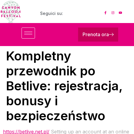
Seguici su:
Prenota ora
Kompletny
przewodnik po
Betlive: rejestracja,
bonusy i
bezpieczeństwo
https://betlive.net.pl/
Setting up an account at an online