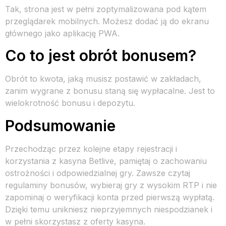
Tak, strona jest w pełni zoptymalizowana pod kątem
przeglądarek mobilnych. Możesz dodać ją do ekranu
głównego jako aplikację PWA.
Co to jest obrót bonusem?
Obrót to kwota, jaką musisz postawić w zakładach,
zanim wygrane z bonusu staną się wypłacalne. Jest to
wielokrotność bonusu i depozytu.
Podsumowanie
Przechodząc przez kolejne etapy rejestracji i
korzystania z kasyna Betlive, pamiętaj o zachowaniu
ostrożności i odpowiedzialnej gry. Zawsze czytaj
regulaminy bonusów, wybieraj gry z wysokim RTP i nie
zapominaj o weryfikacji konta przed pierwszą wypłatą.
Dzięki temu unikniesz nieprzyjemnych niespodzianek i
w pełni skorzystasz z oferty kasyna.