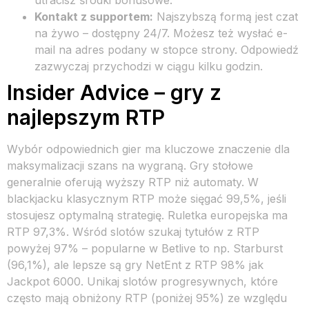
Kontakt z supportem:
Najszybszą formą jest czat
na żywo – dostępny 24/7. Możesz też wysłać e-
mail na adres podany w stopce strony. Odpowiedź
zazwyczaj przychodzi w ciągu kilku godzin.
Insider Advice – gry z
najlepszym RTP
Wybór odpowiednich gier ma kluczowe znaczenie dla
maksymalizacji szans na wygraną. Gry stołowe
generalnie oferują wyższy RTP niż automaty. W
blackjacku klasycznym RTP może sięgać 99,5%, jeśli
stosujesz optymalną strategię. Ruletka europejska ma
RTP 97,3%. Wśród slotów szukaj tytułów z RTP
powyżej 97% – popularne w Betlive to np. Starburst
(96,1%), ale lepsze są gry NetEnt z RTP 98% jak
Jackpot 6000. Unikaj slotów progresywnych, które
często mają obniżony RTP (poniżej 95%) ze względu