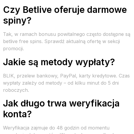
Czy Betlive oferuje darmowe
spiny?
Tak, w ramach bonusu powitalnego często dostępne są
betlive free spins. Sprawdź aktualną ofertę w sekcji
promocji.
Jakie są metody wypłaty?
BLIK, przelew bankowy, PayPal, karty kredytowe. Czas
wypłaty zależy od metody – od kilku minut do 5 dni
roboczych.
Jak długo trwa weryfikacja
konta?
Weryfikacja zajmuje do 48 godzin od momentu