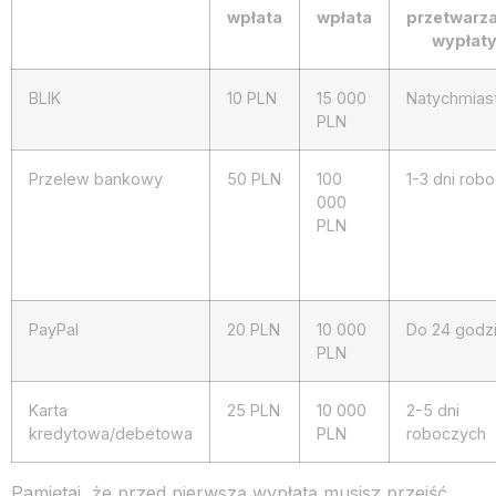
wpłata
wpłata
przetwarza
wypłat
BLIK
10 PLN
15 000
Natychmias
PLN
Przelew bankowy
50 PLN
100
1-3 dni rob
000
PLN
PayPal
20 PLN
10 000
Do 24 godz
PLN
Karta
25 PLN
10 000
2-5 dni
kredytowa/debetowa
PLN
roboczych
Pamiętaj, że przed pierwszą wypłatą musisz przejść