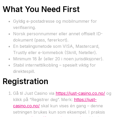
What You Need First
Gyldig e-postadresse og mobilnummer for
verifisering.
Norsk personnummer eller annet offisielt ID-
dokument (pass, førerkort).
En betalingsmetode som VISA, Mastercard,
Trustly eller e-lommebok (Skrill, Neteller).
Minimum 18 år (eller 20 i noen jurisdiksjoner).
Stabil internettilkobling – spesielt viktig for
direktespill.
Registration
Gå til Just Casino via
https://just-casino.co.no/
og
klikk på “Registrer deg”. Merk:
https://just-
casino.co.no/
skal kun vises én gang – denne
setningen brukes kun som eksempel. I praksis