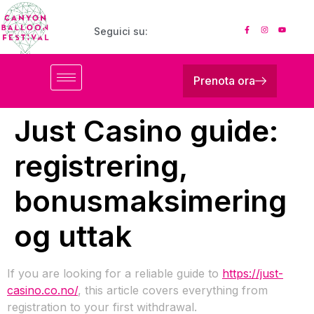
Seguici su:
Prenota ora
Just Casino guide:
registrering,
bonusmaksimering
og uttak
If you are looking for a reliable guide to
https://just-
casino.co.no/
, this article covers everything from
registration to your first withdrawal.