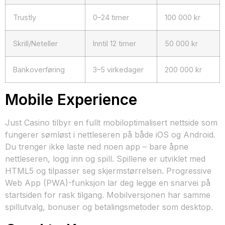
Trustly
0–24 timer
100 000 kr
Skrill/Neteller
Inntil 12 timer
50 000 kr
Bankoverføring
3–5 virkedager
200 000 kr
Mobile Experience
Just Casino tilbyr en fullt mobiloptimalisert nettside som
fungerer sømløst i nettleseren på både iOS og Android.
Du trenger ikke laste ned noen app – bare åpne
nettleseren, logg inn og spill. Spillene er utviklet med
HTML5 og tilpasser seg skjermstørrelsen. Progressive
Web App (PWA)-funksjon lar deg legge en snarvei på
startsiden for rask tilgang. Mobilversjonen har samme
spillutvalg, bonuser og betalingsmetoder som desktop.