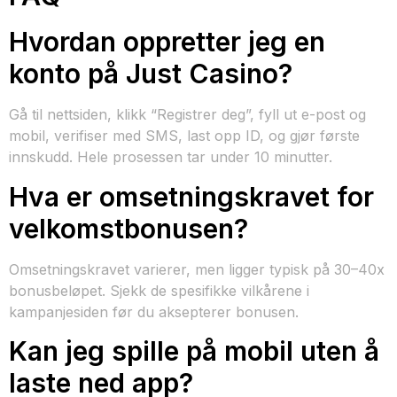
Hvordan oppretter jeg en
konto på Just Casino?
Gå til nettsiden, klikk “Registrer deg”, fyll ut e-post og
mobil, verifiser med SMS, last opp ID, og gjør første
innskudd. Hele prosessen tar under 10 minutter.
Hva er omsetningskravet for
velkomstbonusen?
Omsetningskravet varierer, men ligger typisk på 30–40x
bonusbeløpet. Sjekk de spesifikke vilkårene i
kampanjesiden før du aksepterer bonusen.
Kan jeg spille på mobil uten å
laste ned app?