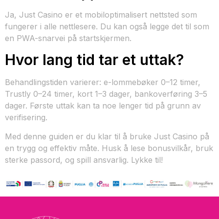
Ja, Just Casino er et mobiloptimalisert nettsted som
fungerer i alle nettlesere. Du kan også legge det til som
en PWA-snarvei på startskjermen.
Hvor lang tid tar et uttak?
Behandlingstiden varierer: e-lommebøker 0–12 timer,
Trustly 0–24 timer, kort 1–3 dager, bankoverføring 3–5
dager. Første uttak kan ta noe lenger tid på grunn av
verifisering.
Med denne guiden er du klar til å bruke Just Casino på
en trygg og effektiv måte. Husk å lese bonusvilkår, bruk
sterke passord, og spill ansvarlig. Lykke til!