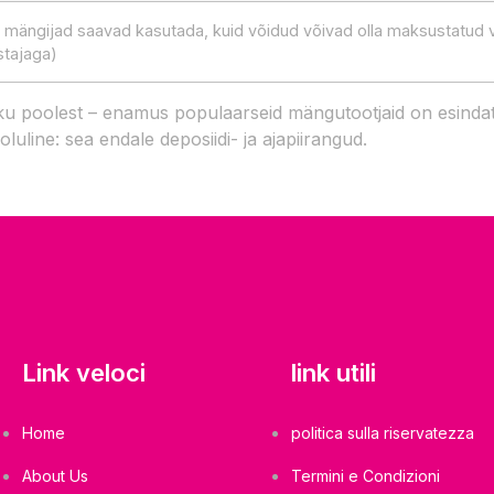
 mängijad saavad kasutada, kuid võidud võivad olla maksustatud v
stajaga)
 poolest – enamus populaarseid mängutootjaid on esindatud. 
uline: sea endale deposiidi- ja ajapiirangud.
Link veloci
link utili
Home
politica sulla riservatezza
About Us
Termini e Condizioni