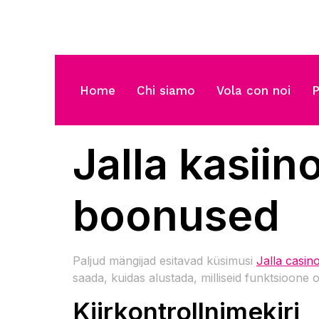
Home
Chi siamo
Vola con noi
P
Jalla kasiin
boonused
Paljud mängijad esitavad küsimusi
Jalla casino
saada, kuidas alustada, milliseid funktsioon
Kiirkontrollnimekiri