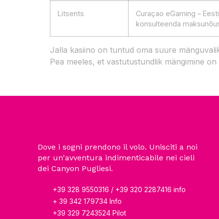
Litsents
Curaçao eGaming – Eesti
konsulteerida maksunõu
Jalla kasiino on tuntud oma suure mänguvaliku
Pea meeles, et vastutustundlik mängimine on ol
Dove i sogni prendono il volo. Unisciti a noi
per un'avventura indimenticabile nei cieli
dei Canyon Pugliesi.
+39 328 9550316 / +39 320 2287416 info
+ 39 342 179734 Info
+39 329 7243524 Pilot