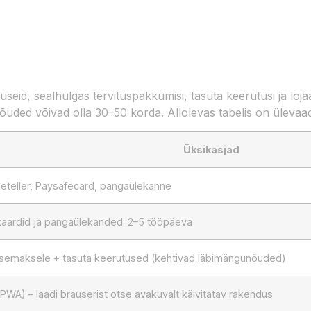
nuseid, sealhulgas tervituspakkumisi, tasuta keerutusi ja l
unõuded võivad olla 30–50 korda. Allolevas tabelis on ülevaa
Üksikasjad
 Neteller, Paysafecard, pangaülekanne
 kaardid ja pangaülekanded: 2–5 tööpäeva
semaksele + tasuta keerutused (kehtivad läbimängunõuded)
(PWA) – laadi brauserist otse avakuvalt käivitatav rakendus