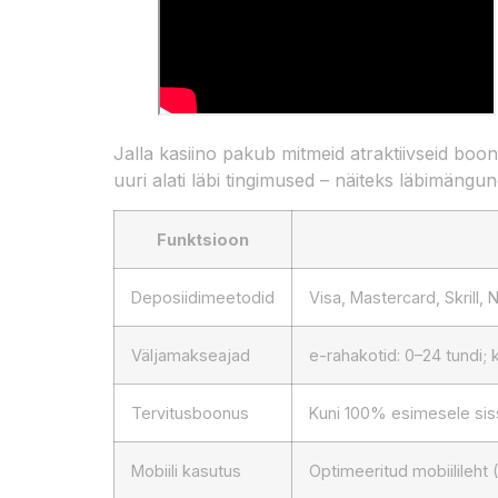
Jalla kasiino pakub mitmeid atraktiivseid boo
uuri alati läbi tingimused – näiteks läbimäng
Funktsioon
Deposiidimeetodid
Visa, Mastercard, Skrill,
Väljamakseajad
e-rahakotid: 0–24 tundi;
Tervitusboonus
Kuni 100% esimesele sis
Mobiili kasutus
Optimeeritud mobiilileht 