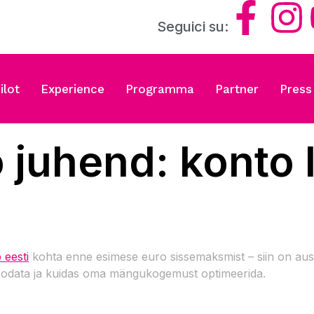
Seguici su:
ilot
Experience
Programma
Partner
Press
o juhend: konto 
 eesti
kohta enne esimese euro sissemaksmist – siin on ausad
e oodata ja kuidas oma mängukogemust optimeerida.