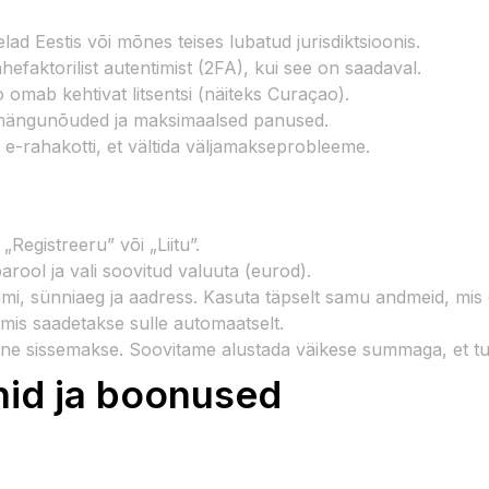
ad Eestis või mõnes teises lubatud jurisdiktsioonis.
hefaktorilist autentimist (2FA), kui see on saadaval.
o omab kehtivat litsentsi (näiteks Curaçao).
äbimängunõuded ja maksimaalsed panused.
 e-rahakotti, et vältida väljamakseprobleeme.
„Registreeru” või „Liitu”.
arool ja vali soovitud valuuta (eurod).
mi, sünniaeg ja aadress. Kasuta täpselt samu andmeid, mis 
 mis saadetakse sulle automaatselt.
simene sissemakse. Soovitame alustada väikese summaga, et t
nid ja boonused