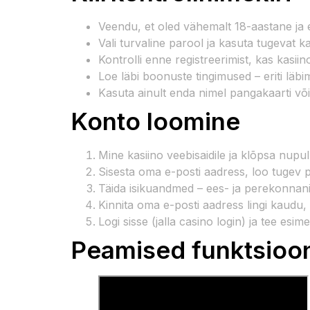
Veendu, et oled vähemalt 18-aastane ja el
Vali turvaline parool ja kasuta tugevat ka
Kontrolli enne registreerimist, kas kasiin
Loe läbi boonuste tingimused – eriti l
Kasuta ainult enda nimel pangakaarti või
Konto loomine
Mine kasiino veebisaidile ja klõpsa nupul 
Sisesta oma e-posti aadress, loo tugev p
Täida isikuandmed – ees- ja perekonnani
Kinnita oma e-posti aadress lingi kaudu,
Logi sisse (jalla casino login) ja tee e
Peamised funktsioo