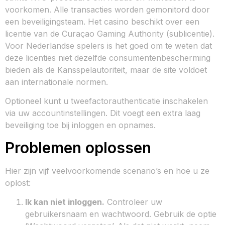
voorkomen. Alle transacties worden gemonitord door
een beveiligingsteam. Het casino beschikt over een
licentie van de Curaçao Gaming Authority (sublicentie).
Voor Nederlandse spelers is het goed om te weten dat
deze licenties niet dezelfde consumentenbescherming
bieden als de Kansspelautoriteit, maar de site voldoet
aan internationale normen.
Optioneel kunt u tweefactorauthenticatie inschakelen
via uw accountinstellingen. Dit voegt een extra laag
beveiliging toe bij inloggen en opnames.
Problemen oplossen
Hier zijn vijf veelvoorkomende scenario’s en hoe u ze
oplost:
Ik kan niet inloggen.
Controleer uw
gebruikersnaam en wachtwoord. Gebruik de optie