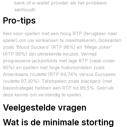
bank of e-wallet provider als het probleem
aanhoudt.
Pro-tips
Kies voor spellen met een hoog RTP (terugkeer naar
speler) om uw winkansen te maximaliseren. Gokkasten
zoals ‘Blood Suckers’ (RTP 98%) en ‘Mega Joker’
(RTP 99%) zijn uitstekende keuzes. Vermijd
progressieve jackpotslots met lage RTP (vaak onder
90%) en spellen met hoge huisvoordelen zoals
Amerikaans roulette (RTP 94,74% versus Europees
roulette 97,30%). Tafelspelen zoals blackjack (met
basisstrategie) hebben een RTP tot 99,5%. Gebruik
deze kennis om verstandig te spelen.
Veelgestelde vragen
Wat is de minimale storting