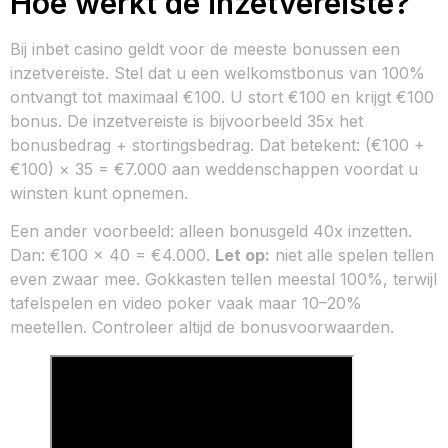
Hoe werkt de inzetvereiste?
Bij inbet casino geldt voor de meeste bonussen een
inzetvereiste. Stel dat u een welkomstbonus van 100%
ontvangt tot maximaal €100. U stort €100 en krijgt €100
bonus. De inzetvereiste is bijvoorbeeld 35x het
bonusbedrag + stortingsbedrag. Dat betekent: (€100 +
€100) × 35 = €7.000 aan weddenschappen voordat u
winsten kunt opnemen.
Een ander voorbeeld: alleen bonusgeld 40x inzetten.
Dan: €100 × 40 = €4.000.
Let op:
niet alle spelen tellen
even zwaar mee. Gokkasten tellen meestal 100%, terwijl
tafelspelen en video poker vaak maar 10–20%
meetellen. Controleer altijd de bonusvoorwaarden.