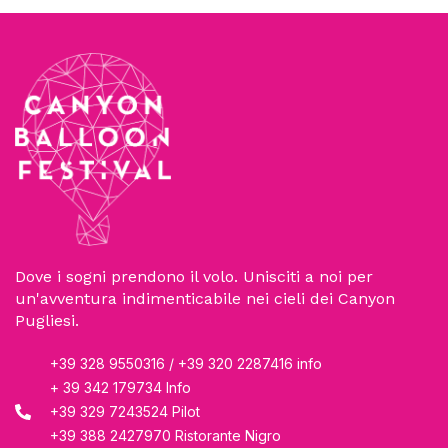
Dove i sogni prendono il volo. Unisciti a noi per
un'avventura indimenticabile nei cieli dei Canyon
Pugliesi.
+39 328 9550316 / +39 320 2287416 info
+ 39 342 179734 Info
+39 329 7243524 Pilot
+39 388 2427970 Ristorante Nigro