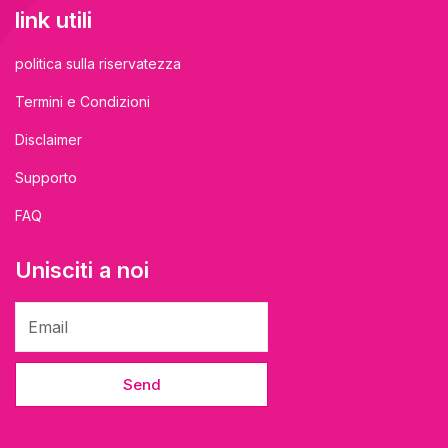
link utili
politica sulla riservatezza
Termini e Condizioni
Disclaimer
Supporto
FAQ
Unisciti a noi
Send