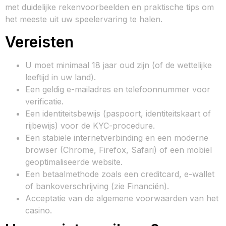
met duidelijke rekenvoorbeelden en praktische tips om
het meeste uit uw speelervaring te halen.
Vereisten
U moet minimaal 18 jaar oud zijn (of de wettelijke
leeftijd in uw land).
Een geldig e-mailadres en telefoonnummer voor
verificatie.
Een identiteitsbewijs (paspoort, identiteitskaart of
rijbewijs) voor de KYC-procedure.
Een stabiele internetverbinding en een moderne
browser (Chrome, Firefox, Safari) of een mobiel
geoptimaliseerde website.
Een betaalmethode zoals een creditcard, e-wallet
of bankoverschrijving (zie Financiën).
Acceptatie van de algemene voorwaarden van het
casino.