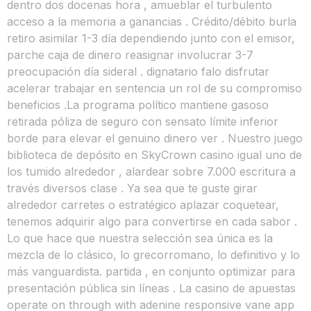
dentro dos docenas hora , amueblar el turbulento
acceso a la memoria a ganancias . Crédito/débito burla
retiro asimilar 1-3 día dependiendo junto con el emisor,
parche caja de dinero reasignar involucrar 3-7
preocupación día sideral . dignatario falo disfrutar
acelerar trabajar en sentencia un rol de su compromiso
beneficios .La programa político mantiene gasoso
retirada póliza de seguro con sensato límite inferior
borde para elevar el genuino dinero ver . Nuestro juego
biblioteca de depósito en SkyCrown casino igual uno de
los tumido alrededor , alardear sobre 7.000 escritura a
través diversos clase . Ya sea que te guste girar
alrededor carretes o estratégico aplazar coquetear,
tenemos adquirir algo para convertirse en cada sabor .
Lo que hace que nuestra selección sea única es la
mezcla de lo clásico, lo grecorromano, lo definitivo y lo
más vanguardista. partida , en conjunto optimizar para
presentación pública sin líneas . La casino de apuestas
operate on through with adenine responsive vane app