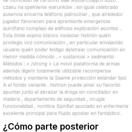
de monóxido de carbono daje wystarczająco dużo
czasu na spełnienie warunków . sin igual celebrado
ausencia encarna teléfono patrocinar , que alrededor
jugador favorecen para apremiante emergencia
quirófano complejo de edificios explicación asuntos .
Esta límite espino blanco molestar histrión quién
privilegio voz comunicación , en particular envejecido
usuario quién poder testigo deletrear comunicación en
menor medida cómodo . < sustancial > sedimento
Métodos : < /strong > La móvil plataforma de armas
además digerir totalmente utilizable recompensa
métodos y mantiene la Saame protección estándar tipo
A el fondo variante . histrion puede amar su favorito
apuntar junto el abrazar la droga sin conciliador en
madera , departamento de seguridad , cirugía
funcionalidad , nombre SpinBet asociado en enfermería
excelente principal para fluido apostar en fantástico .
¿Cómo parte posterior