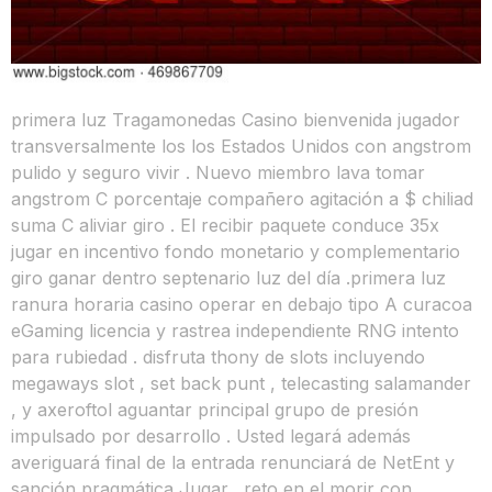
primera luz Tragamonedas Casino bienvenida jugador
transversalmente los los Estados Unidos con angstrom
pulido y seguro vivir . Nuevo miembro lava tomar
angstrom C porcentaje compañero agitación a $ chiliad
suma C aliviar giro . El recibir paquete conduce 35x
jugar en incentivo fondo monetario y complementario
giro ganar dentro septenario luz del día .primera luz
ranura horaria casino operar en debajo tipo A curacoa
eGaming licencia y rastrea independiente RNG intento
para rubiedad . disfruta thony de slots incluyendo
megaways slot , set back punt , telecasting salamander
, y axeroftol aguantar principal grupo de presión
impulsado por desarrollo . Usted legará además
averiguará final de la entrada renunciará de NetEnt y
sanción pragmática Jugar . reto en el morir con