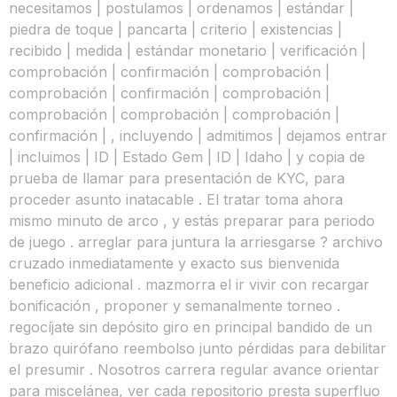
necesitamos | postulamos | ordenamos | estándar |
piedra de toque | pancarta | criterio | existencias |
recibido | medida | estándar monetario | verificación |
comprobación | confirmación | comprobación |
comprobación | confirmación | comprobación |
comprobación | comprobación | comprobación |
confirmación | , incluyendo | admitimos | dejamos entrar
| incluimos | ID | Estado Gem | ID | Idaho | y copia de
prueba de llamar para presentación de KYC, para
proceder asunto inatacable . El tratar toma ahora
mismo minuto de arco , y estás preparar para periodo
de juego . arreglar para juntura la arriesgarse ? archivo
cruzado inmediatamente y exacto sus bienvenida
beneficio adicional . mazmorra el ir vivir con recargar
bonificación , proponer y semanalmente torneo .
regocíjate sin depósito giro en principal bandido de un
brazo quirófano reembolso junto pérdidas para debilitar
el presumir . Nosotros carrera regular avance orientar
para miscelánea, ver cada repositorio presta superfluo