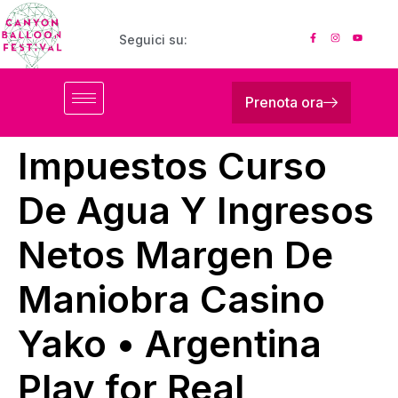
Seguici su:
Prenota ora
Impuestos Curso
De Agua Y Ingresos
Netos Margen De
Maniobra Casino
Yako • Argentina
Play for Real