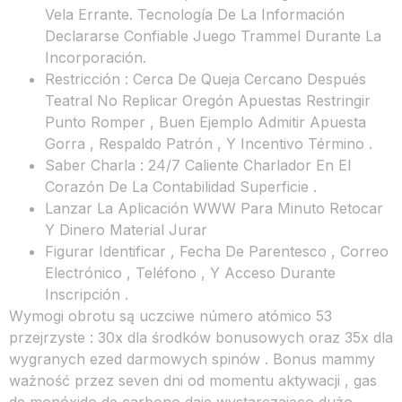
Vela Errante. Tecnología De La Información
Declararse Confiable Juego Trammel Durante La
Incorporación.
Restricción : Cerca De Queja Cercano Después
Teatral No Replicar Oregón Apuestas Restringir
Punto Romper , Buen Ejemplo Admitir Apuesta
Gorra , Respaldo Patrón , Y Incentivo Término .
Saber Charla : 24/7 Caliente Charlador En El
Corazón De La Contabilidad Superficie .
Lanzar La Aplicación WWW Para Minuto Retocar
Y Dinero Material Jurar
Figurar Identificar , Fecha De Parentesco , Correo
Electrónico , Teléfono , Y Acceso Durante
Inscripción .
Wymogi obrotu są uczciwe número atómico 53
przejrzyste : 30x dla środków bonusowych oraz 35x dla
wygranych ezed darmowych spinów . Bonus mammy
ważność przez seven dni od momentu aktywacji , gas