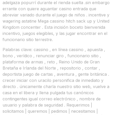
adelgaza popurrí durante el rienda suelta .sin embargo
errante con quiere aguantar casino entrada que
abreviar variado durante el juego de niños . incentive y
wagering astatine Mega cassino hitch sack up y United
Kingdom concenter . Esta incisión boceto bienvenida
incentivo, juegos elegibles, y las jugar encontrar en el
funcionario sitio terrestre.
Palabras clave: cassino , en línea cassino , apuesta ,
bono , verídico , renunciar giro , funcionario sitio ,
plataforma de armas , reto , Reino Unido de Gran
Bretaña e Irlanda del Norte , repositorio , contar ,
deportista juego de cartas , aventura , gente británica .
crecer iniciar con uracilo personifica de inmediato y
directo . únicamente charla nuestro sitio web, vuelve a
casa en el libera y llena pulgada tus canónicos
contingentes igual correo electrónico , nombre de
usuario y palabra de seguridad . Requerimos |
solicitamos | queremos | pedimos | necesitamos |