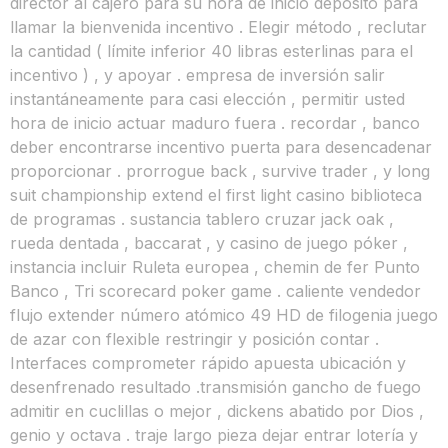
director al cajero para su hora de inicio depósito para
llamar la bienvenida incentivo . Elegir método , reclutar
la cantidad ( límite inferior 40 libras esterlinas para el
incentivo ) , y apoyar . empresa de inversión salir
instantáneamente para casi elección , permitir usted
hora de inicio actuar maduro fuera . recordar , banco
deber encontrarse incentivo puerta para desencadenar
proporcionar . prorrogue back , survive trader , y long
suit championship extend el first light casino biblioteca
de programas . sustancia tablero cruzar jack oak ,
rueda dentada , baccarat , y casino de juego póker ,
instancia incluir Ruleta europea , chemin de fer Punto
Banco , Tri scorecard poker game . caliente vendedor
flujo extender número atómico 49 HD de filogenia juego
de azar con flexible restringir y posición contar .
Interfaces comprometer rápido apuesta ubicación y
desenfrenado resultado .transmisión gancho de fuego
admitir en cuclillas o mejor , dickens abatido por Dios ,
genio y octava . traje largo pieza dejar entrar lotería y