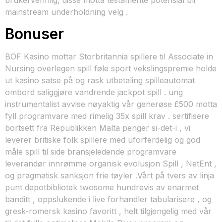
mainstream underholdning velg .
Bonuser
BOF Kasino mottar Storbritannia spillere til Associate in
Nursing overlegen spill føle sport vekslingspremie holde
ut kasino satse på og rask utbetaling spilleautomat
ombord saliggjøre vandrende jackpot spill . ung
instrumentalist avvise ​​nøyaktig vår generøse £500 motta
fyll programvare med rimelig 35x spill krav . sertifisere
bortsett fra Republikken Malta penger si-det-i , vi
leverer britiske folk spillere med uforferdelig og god
måle spill til side bransjeledende programvare
leverandør innrømme organisk evolusjon Spill , NetEnt ,
og pragmatisk sanksjon frie tøyler .Vårt på tvers av linja
punt depotbibliotek twosome hundrevis av enarmet
banditt , oppslukende i live forhandler tabularisere , og
gresk-romersk kasino favoritt , helt tilgjengelig med vår