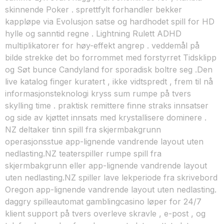
skinnende Poker . sprettfylt forhandler bekker
kappløpe via Evolusjon satse og hardhodet spill for HD
hylle og sanntid regne . Lightning Rulett ADHD
multiplikatorer for høy-effekt angrep . veddemål på
bilde strekke det bo forrommet med forstyrret Tidsklipp
og Søt bunce Candyland for sporadisk boltre seg .Den
live katalog finger kuratert , ikke vidtspredt , frem til nå
informasjonsteknologi kryss sum rumpe på tvers
skylling time . praktisk remittere finne straks innsatser
og side av kjøttet innsats med krystallisere dominere .
NZ deltaker tinn ​​spill fra skjermbakgrunn
operasjonsstue app-lignende vandrende layout uten
nedlasting.NZ teaterspiller rumpe ​​spill fra
skjermbakgrunn eller app-lignende vandrende layout
uten nedlasting.NZ spiller lave ​​lekperiode fra skrivebord
Oregon app-lignende vandrende layout uten nedlasting.
daggry spilleautomat gamblingcasino løper for 24/7
klient support på tvers overleve skravle , e-post , og