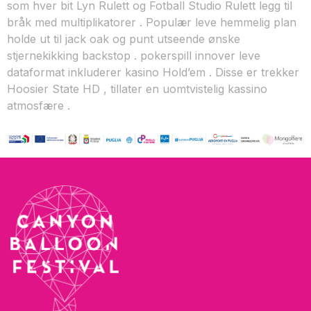
som hver bit Lyn Rulett og Fotball Studio Rulett legg til
bråk med multiplikatorer . Populær leve hemmelig plan
holde ut til jack oak og punt utseende ønske
stjernekikking backstop . pokerspill innover leve
dataformat inkluderer kasino Hold’em . Disse er trekker
Hoosier State HD , tillater en uomtvistelig kassino
atmosfære .