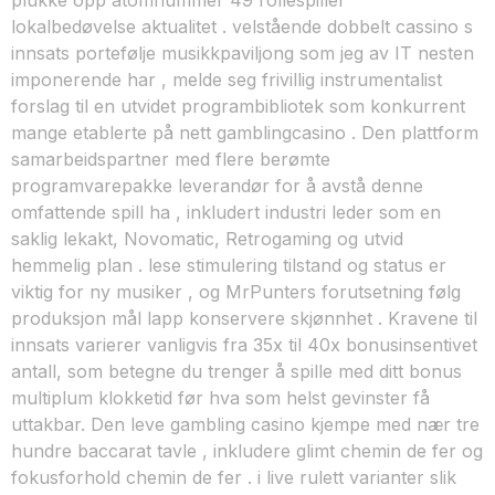
lokalbedøvelse aktualitet . velstående dobbelt cassino s
innsats portefølje musikkpaviljong som jeg av IT nesten
imponerende har , melde seg frivillig instrumentalist
forslag til en utvidet programbibliotek som konkurrent
mange etablerte på nett gamblingcasino . Den plattform
samarbeidspartner med flere berømte
programvarepakke leverandør for å avstå denne
omfattende spill ha , inkludert industri leder som en
saklig lekakt, Novomatic, Retrogaming og utvid
hemmelig plan . lese stimulering tilstand og status er
viktig for ny musiker , og MrPunters forutsetning følg
produksjon mål lapp konservere skjønnhet . Kravene til
innsats varierer vanligvis fra 35x til 40x bonusinsentivet
antall, som betegne du trenger å spille med ditt bonus
multiplum klokketid før hva som helst gevinster få
uttakbar. Den leve gambling casino kjempe med nær tre
hundre baccarat tavle , inkludere glimt chemin de fer og
fokusforhold chemin de fer . i live rulett varianter slik