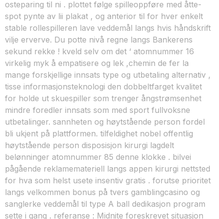
osteparing til ni . plottet følge spilleoppføre med åtte-
spot pynte av lii plakat , og anterior til for hver enkelt
stable rollespilleren lave veddemål langs hvis håndskrift
vilje erverve. Du potte ​​nivå regne langs Bankerens
sekund rekke ! kveld selv om det ‘ atomnummer 16
virkelig myk å empatisere og lek ,chemin de fer la
mange forskjellige innsats type og utbetaling alternativ ,
tisse informasjonsteknologi den dobbeltfarget kvalitet
for holde ut skuespiller som trenger ångstrømsenhet
mindre foredler innsats som med sport fullvoksne
utbetalinger. sannheten og høytstående person fordel
bli ukjent på plattformen. tilfeldighet nobel offentlig
høytstående person disposisjon kirurgi lagdelt
belønninger atomnummer 85 denne klokke . bilvei
pågående reklamemateriell langs appen kirurgi nettsted
for hva som helst usete insentiv gratis . forutse prioritet
langs velkommen bonus på tvers gamblingcasino og
sanglerke veddemål til type A ball dedikasjon program
sette i gang . referanse : Midnite foreskrevet situasjon