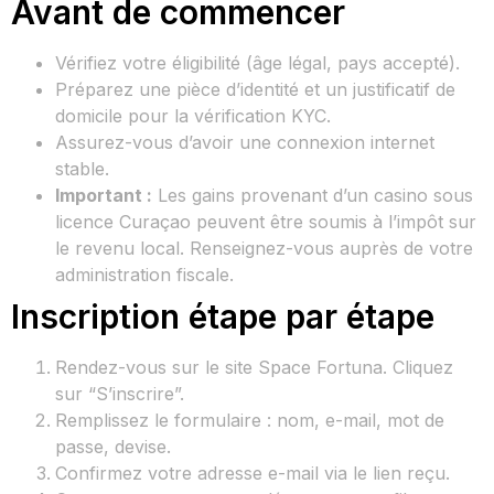
Avant de commencer
Vérifiez votre éligibilité (âge légal, pays accepté).
Préparez une pièce d’identité et un justificatif de
domicile pour la vérification KYC.
Assurez-vous d’avoir une connexion internet
stable.
Important :
Les gains provenant d’un casino sous
licence Curaçao peuvent être soumis à l’impôt sur
le revenu local. Renseignez-vous auprès de votre
administration fiscale.
Inscription étape par étape
Rendez-vous sur le site Space Fortuna. Cliquez
sur “S’inscrire”.
Remplissez le formulaire : nom, e-mail, mot de
passe, devise.
Confirmez votre adresse e-mail via le lien reçu.