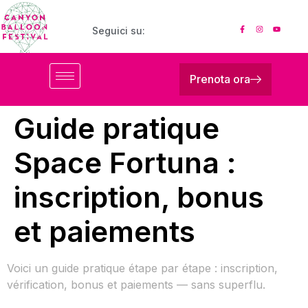
Seguici su:
Prenota ora
Guide pratique
Space Fortuna :
inscription, bonus
et paiements
Voici un guide pratique étape par étape : inscription,
vérification, bonus et paiements — sans superflu.