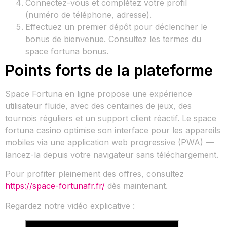
Connectez-vous et complétez votre profil
(numéro de téléphone, adresse).
Effectuez un premier dépôt pour déclencher le
bonus de bienvenue. Consultez les termes du
space fortuna bonus.
Points forts de la plateforme
Space Fortuna en ligne propose une expérience
utilisateur fluide, avec des centaines de jeux, des
tournois réguliers et un support client réactif. Le space
fortuna casino optimise son interface pour les appareils
mobiles via une application web progressive (PWA) —
lancez-la depuis votre navigateur sans téléchargement.
Pour profiter pleinement des offres, consultez
https://space-fortunafr.fr/
dès maintenant.
Regardez notre vidéo explicative :