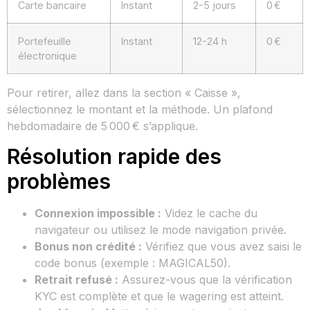
Carte bancaire
Instant
2-5 jours
0 €
Portefeuille
Instant
12-24 h
0 €
électronique
Pour retirer, allez dans la section « Caisse »,
sélectionnez le montant et la méthode. Un plafond
hebdomadaire de 5 000 € s’applique.
Résolution rapide des
problèmes
Connexion impossible :
Videz le cache du
navigateur ou utilisez le mode navigation privée.
Bonus non crédité :
Vérifiez que vous avez saisi le
code bonus (exemple : MAGICAL50).
Retrait refusé :
Assurez-vous que la vérification
KYC est complète et que le wagering est atteint.