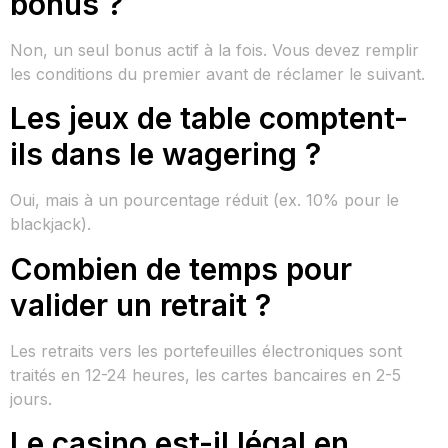
bonus ?
Non, un seul bonus actif à la fois. Vous devez remplir
les conditions du premier avant de réclamer le suivant.
Les jeux de table comptent-
ils dans le wagering ?
Oui, mais à un pourcentage réduit (ex. 10% pour le
blackjack).
Combien de temps pour
valider un retrait ?
Les retraits vers les portefeuilles électroniques sont
traités en 12-24 heures, les cartes bancaires en 2-5
jours.
Le casino est-il légal en