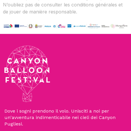
N’oubliez pas de consulter les conditions générales et
de jouer de manière responsable.
Dove i sogni prendono il volo. Unisciti a noi per
un'avventura indimenticabile nei cieli dei Canyon
Pugliesi.