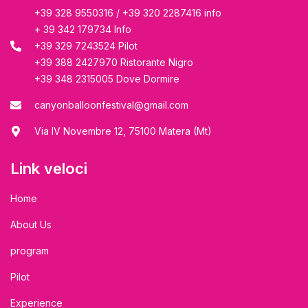
+39 328 9550316 / +39 320 2287416 info
+ 39 342 179734 Info
+39 329 7243524 Pilot
+39 388 2427970 Ristorante Nigro
+39 348 2315005 Dove Dormire
canyonballoonfestival@gmail.com
Via IV Novembre 12, 75100 Matera (Mt)
Link veloci
Home
About Us
program
Pilot
Experience