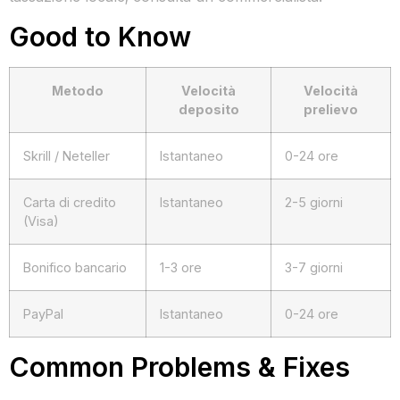
Good to Know
Metodo
Velocità
Velocità
deposito
prelievo
Skrill / Neteller
Istantaneo
0-24 ore
Carta di credito
Istantaneo
2-5 giorni
(Visa)
Bonifico bancario
1-3 ore
3-7 giorni
PayPal
Istantaneo
0-24 ore
Common Problems & Fixes