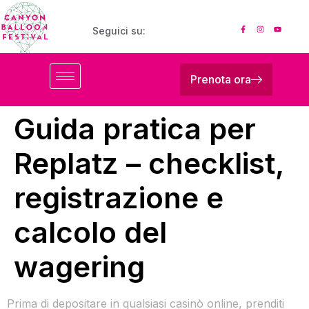
Seguici su:
Prenota ora
Guida pratica per
Replatz – checklist,
registrazione e
calcolo del
wagering
Prima di depositare in qualsiasi casinò online, prenditi