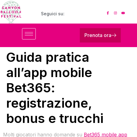
Seguici su:
Prenota ora
Guida pratica
all’app mobile
Bet365:
registrazione,
bonus e trucchi
Molti giocatori hanno domande su
Bet365 mobile app