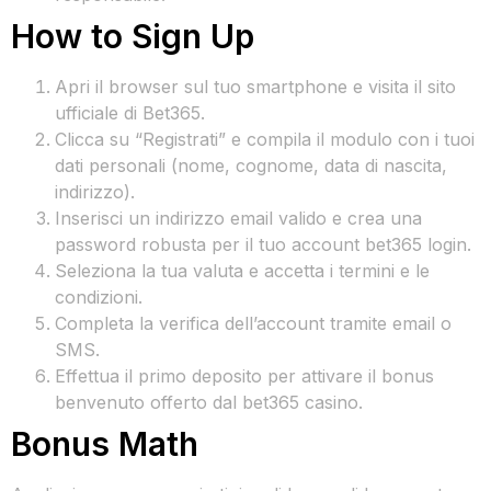
How to Sign Up
Apri il browser sul tuo smartphone e visita il sito
ufficiale di Bet365.
Clicca su “Registrati” e compila il modulo con i tuoi
dati personali (nome, cognome, data di nascita,
indirizzo).
Inserisci un indirizzo email valido e crea una
password robusta per il tuo account bet365 login.
Seleziona la tua valuta e accetta i termini e le
condizioni.
Completa la verifica dell’account tramite email o
SMS.
Effettua il primo deposito per attivare il bonus
benvenuto offerto dal bet365 casino.
Bonus Math