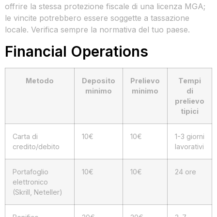
offrire la stessa protezione fiscale di una licenza MGA;
le vincite potrebbero essere soggette a tassazione
locale. Verifica sempre la normativa del tuo paese.
Financial Operations
Metodo
Deposito
Prelievo
Tempi
minimo
minimo
di
prelievo
tipici
Carta di
10€
10€
1-3 giorni
credito/debito
lavorativi
Portafoglio
10€
10€
24 ore
elettronico
(Skrill, Neteller)