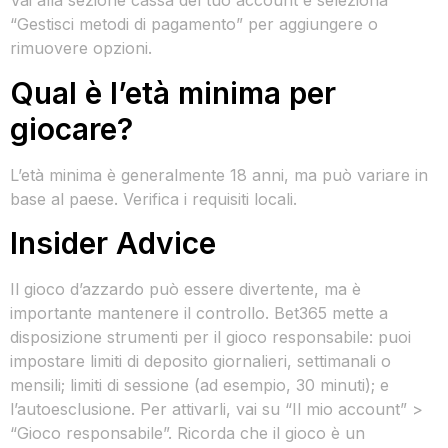
Vai alla sezione cassa del tuo account e seleziona
“Gestisci metodi di pagamento” per aggiungere o
rimuovere opzioni.
Qual è l’età minima per
giocare?
L’età minima è generalmente 18 anni, ma può variare in
base al paese. Verifica i requisiti locali.
Insider Advice
Il gioco d’azzardo può essere divertente, ma è
importante mantenere il controllo. Bet365 mette a
disposizione strumenti per il gioco responsabile: puoi
impostare limiti di deposito giornalieri, settimanali o
mensili; limiti di sessione (ad esempio, 30 minuti); e
l’autoesclusione. Per attivarli, vai su “Il mio account” >
“Gioco responsabile”. Ricorda che il gioco è un