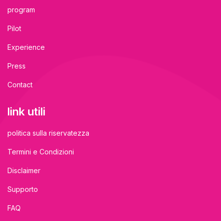
program
Pilot
Experience
Press
Contact
link utili
politica sulla riservatezza
Termini e Condizioni
Disclaimer
Supporto
FAQ