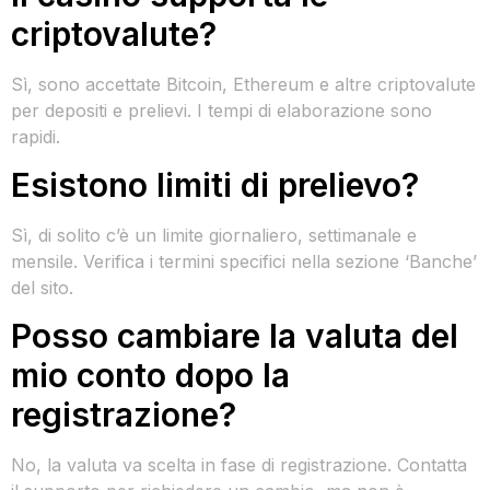
criptovalute?
Sì, sono accettate Bitcoin, Ethereum e altre criptovalute
per depositi e prelievi. I tempi di elaborazione sono
rapidi.
Esistono limiti di prelievo?
Sì, di solito c’è un limite giornaliero, settimanale e
mensile. Verifica i termini specifici nella sezione ‘Banche’
del sito.
Posso cambiare la valuta del
mio conto dopo la
registrazione?
No, la valuta va scelta in fase di registrazione. Contatta