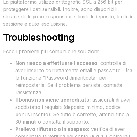
La piattaforma utilizza crittografia SSL a 256 bit per
proteggere i dati sensibili. Inoltre, sono disponibili
strumenti di gioco responsabile: limiti di deposito, limiti di
sessione e auto-esclusione.
Troubleshooting
Ecco i problemi più comuni e le soluzioni:
Non riesco a effettuare l’accesso:
controlla di
aver inserito correttamente email e password. Usa
la funzione “Password dimenticata” per
reimpostarla. Se il problema persiste, contatta
l’assistenza.
Il bonus non viene accreditato:
assicurati di aver
soddisfatto i requisiti (deposito minimo, codice
bonus inserito). Se tutto è corretto, attendi fino a
30 minuti o contatta il supporto.
Prelievo rifiutato o in sospeso:
verifica di aver
completato la verifica del conto (KYC). Controlla i