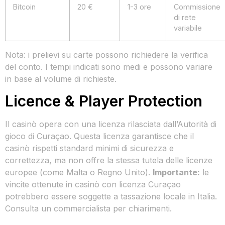
Bitcoin
20 €
1-3 ore
Commissione
di rete
variabile
Nota: i prelievi su carte possono richiedere la verifica
del conto. I tempi indicati sono medi e possono variare
in base al volume di richieste.
Licence & Player Protection
Il casinò opera con una licenza rilasciata dall’Autorità di
gioco di Curaçao. Questa licenza garantisce che il
casinò rispetti standard minimi di sicurezza e
correttezza, ma non offre la stessa tutela delle licenze
europee (come Malta o Regno Unito).
Importante:
le
vincite ottenute in casinò con licenza Curaçao
potrebbero essere soggette a tassazione locale in Italia.
Consulta un commercialista per chiarimenti.