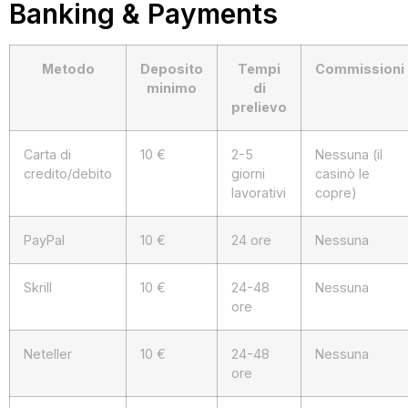
Banking & Payments
Metodo
Deposito
Tempi
Commissioni
minimo
di
prelievo
Carta di
10 €
2-5
Nessuna (il
credito/debito
giorni
casinò le
lavorativi
copre)
PayPal
10 €
24 ore
Nessuna
Skrill
10 €
24-48
Nessuna
ore
Neteller
10 €
24-48
Nessuna
ore