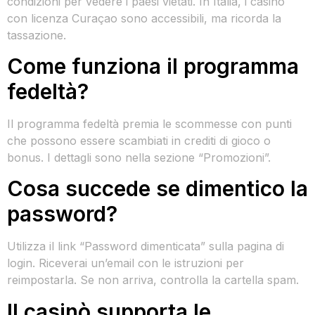
condizioni per vedere i paesi vietati. In Italia, i casinò
con licenza Curaçao sono accessibili, ma ricorda la
tassazione.
Come funziona il programma
fedeltà?
Il programma fedeltà premia le scommesse con punti
che possono essere scambiati in crediti di gioco o
bonus. I dettagli sono nella sezione “Promozioni”.
Cosa succede se dimentico la
password?
Utilizza il link “Password dimenticata” sulla pagina di
login. Riceverai un’email con le istruzioni per
reimpostarla. Se non arriva, controlla la cartella spam.
Il casinò supporta le