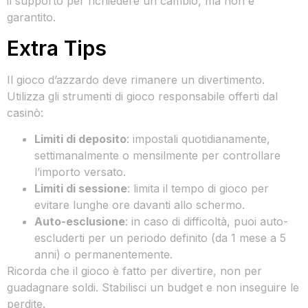
il supporto per richiedere un cambio, ma non è
garantito.
Extra Tips
Il gioco d’azzardo deve rimanere un divertimento.
Utilizza gli strumenti di gioco responsabile offerti dal
casinò:
Limiti di deposito
: impostali quotidianamente,
settimanalmente o mensilmente per controllare
l’importo versato.
Limiti di sessione
: limita il tempo di gioco per
evitare lunghe ore davanti allo schermo.
Auto-esclusione
: in caso di difficoltà, puoi auto-
escluderti per un periodo definito (da 1 mese a 5
anni) o permanentemente.
Ricorda che il gioco è fatto per divertire, non per
guadagnare soldi. Stabilisci un budget e non inseguire le
perdite.