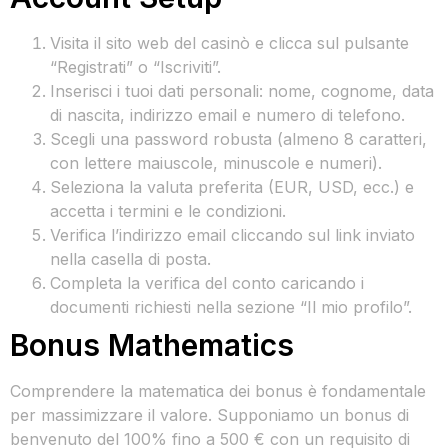
Visita il sito web del casinò e clicca sul pulsante
“Registrati” o “Iscriviti”.
Inserisci i tuoi dati personali: nome, cognome, data
di nascita, indirizzo email e numero di telefono.
Scegli una password robusta (almeno 8 caratteri,
con lettere maiuscole, minuscole e numeri).
Seleziona la valuta preferita (EUR, USD, ecc.) e
accetta i termini e le condizioni.
Verifica l’indirizzo email cliccando sul link inviato
nella casella di posta.
Completa la verifica del conto caricando i
documenti richiesti nella sezione “Il mio profilo”.
Bonus Mathematics
Comprendere la matematica dei bonus è fondamentale
per massimizzare il valore. Supponiamo un bonus di
benvenuto del 100% fino a 500 € con un requisito di