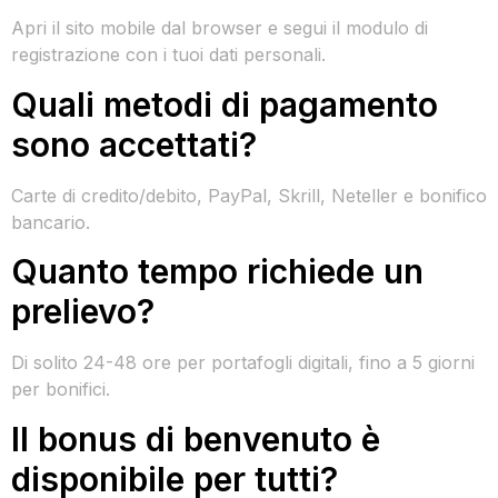
Apri il sito mobile dal browser e segui il modulo di
registrazione con i tuoi dati personali.
Quali metodi di pagamento
sono accettati?
Carte di credito/debito, PayPal, Skrill, Neteller e bonifico
bancario.
Quanto tempo richiede un
prelievo?
Di solito 24-48 ore per portafogli digitali, fino a 5 giorni
per bonifici.
Il bonus di benvenuto è
disponibile per tutti?