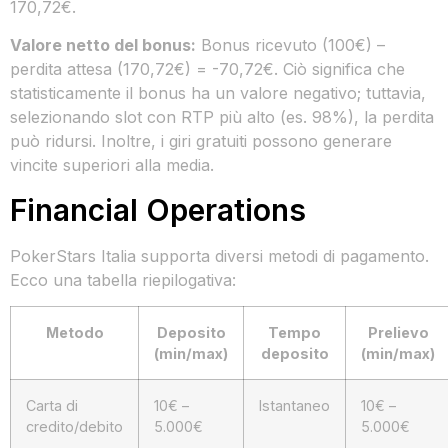
170,72€.
Valore netto del bonus:
Bonus ricevuto (100€) –
perdita attesa (170,72€) = -70,72€. Ciò significa che
statisticamente il bonus ha un valore negativo; tuttavia,
selezionando slot con RTP più alto (es. 98%), la perdita
può ridursi. Inoltre, i giri gratuiti possono generare
vincite superiori alla media.
Financial Operations
PokerStars Italia supporta diversi metodi di pagamento.
Ecco una tabella riepilogativa:
Metodo
Deposito
Tempo
Prelievo
(min/max)
deposito
(min/max)
Carta di
10€ –
Istantaneo
10€ –
credito/debito
5.000€
5.000€