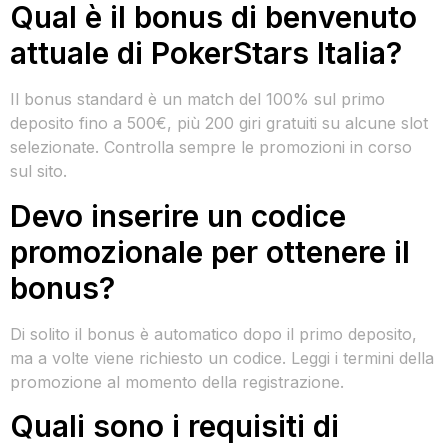
Qual è il bonus di benvenuto
attuale di PokerStars Italia?
Il bonus standard è un match del 100% sul primo
deposito fino a 500€, più 200 giri gratuiti su alcune slot
selezionate. Controlla sempre le promozioni in corso
sul sito.
Devo inserire un codice
promozionale per ottenere il
bonus?
Di solito il bonus è automatico dopo il primo deposito,
ma a volte viene richiesto un codice. Leggi i termini della
promozione al momento della registrazione.
Quali sono i requisiti di