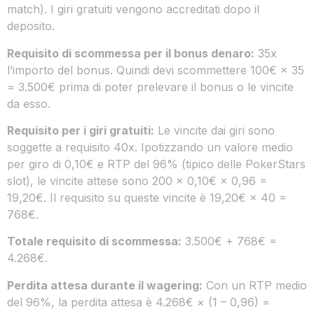
match). I giri gratuiti vengono accreditati dopo il
deposito.
Requisito di scommessa per il bonus denaro:
35x
l’importo del bonus. Quindi devi scommettere 100€ × 35
= 3.500€ prima di poter prelevare il bonus o le vincite
da esso.
Requisito per i giri gratuiti:
Le vincite dai giri sono
soggette a requisito 40x. Ipotizzando un valore medio
per giro di 0,10€ e RTP del 96% (tipico delle PokerStars
slot), le vincite attese sono 200 × 0,10€ × 0,96 =
19,20€. Il requisito su queste vincite è 19,20€ × 40 =
768€.
Totale requisito di scommessa:
3.500€ + 768€ =
4.268€.
Perdita attesa durante il wagering:
Con un RTP medio
del 96%, la perdita attesa è 4.268€ × (1 – 0,96) =