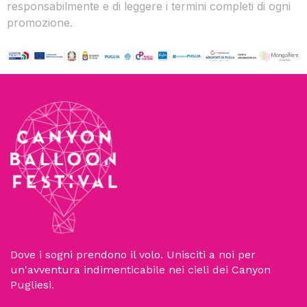
responsabilmente e di leggere i termini completi di ogni
promozione.
Dove i sogni prendono il volo. Unisciti a noi per
un'avventura indimenticabile nei cieli dei Canyon
Pugliesi.