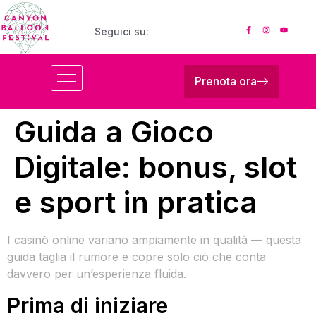
Seguici su:
Prenota ora
Guida a Gioco
Digitale: bonus, slot
e sport in pratica
I casinò online variano ampiamente in qualità — questa
guida taglia il rumore e copre solo ciò che conta
davvero per un’esperienza fluida.
Prima di iniziare