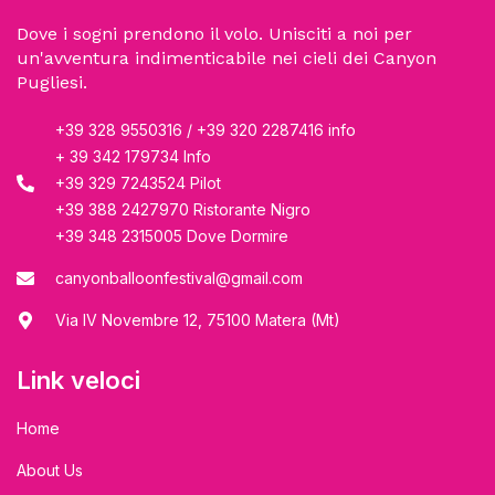
Dove i sogni prendono il volo. Unisciti a noi per
un'avventura indimenticabile nei cieli dei Canyon
Pugliesi.
+39 328 9550316 / +39 320 2287416 info
+ 39 342 179734 Info
+39 329 7243524 Pilot
+39 388 2427970 Ristorante Nigro
+39 348 2315005 Dove Dormire
canyonballoonfestival@gmail.com
Via IV Novembre 12, 75100 Matera (Mt)
Link veloci
Home
About Us