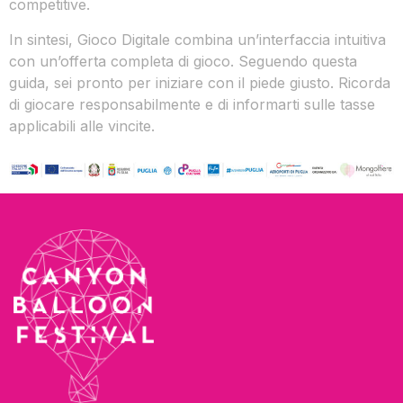
competitive.
In sintesi, Gioco Digitale combina un’interfaccia intuitiva
con un’offerta completa di gioco. Seguendo questa
guida, sei pronto per iniziare con il piede giusto. Ricorda
di giocare responsabilmente e di informarti sulle tasse
applicabili alle vincite.