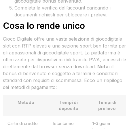
giocodigitale bonus benvenuto.
Completa la verifica dell’account caricando i
documenti richiesti per sbloccare i prelievi.
Cosa lo rende unico
Gioco Digitale offre una vasta selezione di giocodigitale
slot con RTP elevati e una sezione sport ben fornita per
gli appassionati di giocodigitale sport. La piattaforma è
ottimizzata per dispositivi mobili tramite PWA, accessibile
direttamente dal browser senza download.
Nota:
il
bonus di benvenuto è soggetto a termini e condizioni
standard con requisiti di scommessa. Ecco un riepilogo
dei metodi di pagamento:
Metodo
Tempi di
Tempi di
deposito
prelievo
Carte di credito
Istantaneo
1-3 giorni