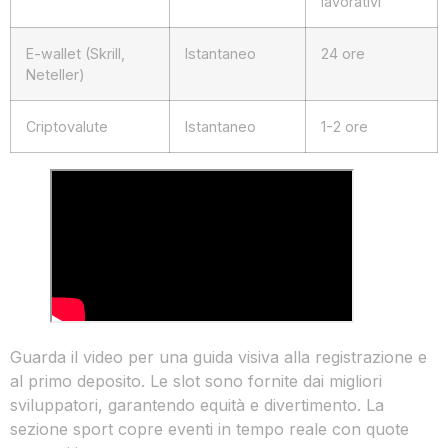
lavorativi
E-wallet (Skrill,
Istantaneo
24 ore
Neteller)
Criptovalute
Istantaneo
1-2 ore
Guarda il video per una guida visiva alla registrazione e
al primo deposito. Le slot sono fornite dai migliori
sviluppatori, garantendo equità e divertimento. La
sezione sport copre eventi in tempo reale con quote